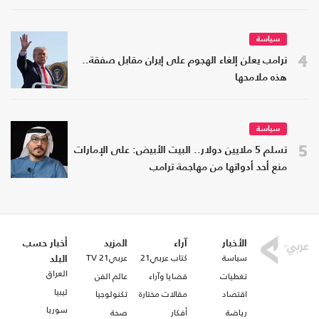
سياسة
4
ترامب يعلن إلغاء الهجوم على إيران مقابل صفقة..
هذه ملامحها
سياسة
5
تسلم 5 ملايين دولار.. البيت الأبيض: على الإمارات
منع أحد أدواتها من مهاجمة ترامب
الأخبار
آراء
المزيد
أخبار حسب
سياسة
كتاب عربي21
عربي21 TV
البلد
العراق
تغطيات
قضايا وآراء
عالم الفن
ليبيا
اقتصاد
مقالات مختارة
تكنولوجيا
سوريا
رياضة
أفكار
صحة