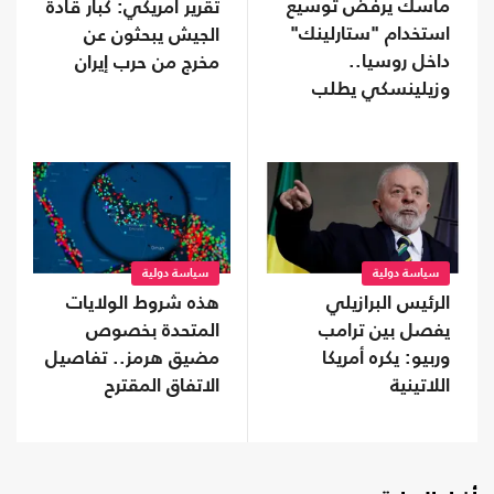
ماسك يرفض توسيع
تقرير أمريكي: كبار قادة
استخدام "ستارلينك"
الجيش يبحثون عن
داخل روسيا..
مخرج من حرب إيران
وزيلينسكي يطلب
تدخلا من ترامب
سياسة دولية
سياسة دولية
الرئيس البرازيلي
هذه شروط الولايات
يفصل بين ترامب
المتحدة بخصوص
وربيو: يكره أمريكا
مضيق هرمز.. تفاصيل
اللاتينية
الاتفاق المقترح