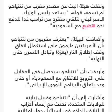
ونقلت هيئة البث عن مصدر مقرب من نتنياهو
لم تسمه، قوله، "يستعد رئيس الوزراء
الإسرائيلي لتلقي مقترح من ترامب غدا للدفع
نحو
مع السعودية".
التطبيع
وأضافت الهيئة، "يعترف مقربون من نتنياهو
بأن الأمريكيين عازمون على استكمال اتفاق
وقف إطلاق النار (بغزة) وتبادل الأسرى حتى
النهاية".
وأردفت بأن "نتنياهو سيحصل في المقابل
على الترويج للاتفاق مع السعودية، أو حتى
وعد يتعلق بالبرنامج النووي الإيراني".
وأشارت إلى أن "نتنياهو وقبيل زيارته
للولايات المتحدة، تحدث مع زعماء أحزاب
الائتلاف الحاكم في إسرائيل حول إمكانية