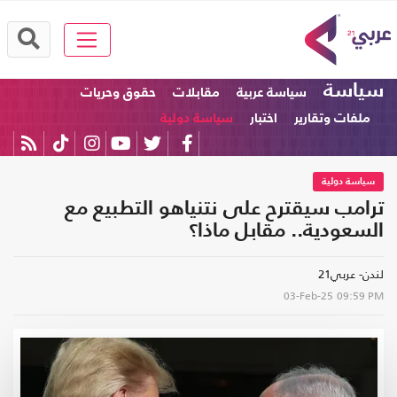
سياسة
سياسة عربية
مقابلات
حقوق وحريات
ملفات وتقارير
اختبار
سياسة دولية
سياسة دولية
ترامب سيقترح على نتنياهو التطبيع مع
السعودية.. مقابل ماذا؟
لندن- عربي21
03-Feb-25
09:59 PM