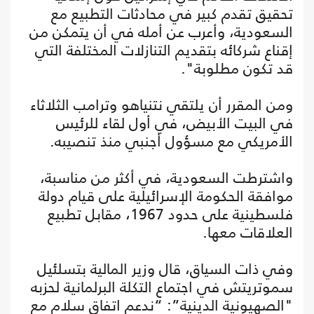
تحقيق تقدم كبير في محادثات التطبيع مع
السعودية، وأعرب عن أمله في أن يتمكن من
إقناع شركائه بتقديم التنازلات المختلفة التي
قد تكون مطلوبة".
ومن المقرر أن يلتقي نتنياهو وترامب الثلاثاء
في البيت الأبيض، في أول لقاء للرئيس
الأمريكي مع مسؤول أجنبي منذ تنصيبه.
واشترطت السعودية، في أكثر من مناسبة،
موافقة الحكومة الإسرائيلية على قيام دولة
فلسطينية على حدود 1967، مقابل تطبيع
العلاقات معها.
وفي ذات السياق، قال وزير المالية بتسلئيل
سموتريتش في اجتماع التكلة البرلمانية لحزبه
"الصهيونية الدينية”: “ندعم اتفاق سلام مع