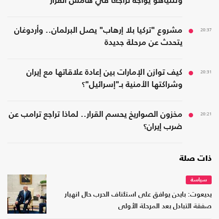
ونتنياهو يواجه تراجعًا في هامش القرار
20:37
مشروع "تركيا بلا إرهاب" يصل البرلمان.. وأردوغان
يتحدث عن مرحلة جديدة
20:31
كيف توازن الإمارات بين إعادة علاقاتها مع إيران
وشراكتها الأمنية بـ"إسرائيل"؟
20:21
مخزون الصواريخ يحسم القرار.. لماذا تراجع ترامب عن
ضرب إيران؟
ذات صلة
سياسة
يديعوت: بايدن يوافق على استئناف الحرب حال انهيار
صفقة التبادل بعد المرحلة الأولى