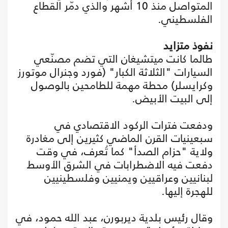
المتواصل منذ 10 أشهر والذي دمّر القطاع
الفلسطيني.
نفوذ متزايد
طالما كانت ميتشيغان التي تضم مصنّعي
السيارات "الثلاثة الكبار" (فورد وجنرال موتورز
وكرايسلر) محطة مهمة للطامحين بالوصول
إلى البيت الأبيض.
ودفعت فترات الركود الاقتصادي في
سبعينيات القرن الماضي كثيرين إلى مغادرة
ولاية "حزام الصدأ" كما تُعرف، في وقت
دفعت فيه الاضطرابات في الشرق الأوسط
لبنانيين وعراقيين ويمنيين وفلسطينيين
للهجرة إليها.
وقال رئيس بلدية ديربورن، عبد الله حمود، في