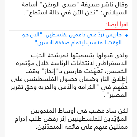
وقال ناشر صحيفة "صدى الوطن" أسامة
السبلاني: "نحن الآن في حالة استماع".
اقرأ أيضا:
هاريس تردّ على داعمين لفلسطين: "الآن هو
الوقت المناسب لإتمام صفقة الأسرى"
ولدى قبولها بتسميتها كمرشحة الحزب
الديمقراطي لانتخابات الرئاسة خلال مؤتمره
الخميس، تعهّدت هاريس بـ"إنجاز" وقف
إطلاق النار وضمان حصول الفلسطينيين على
حقّهم في "الكرامة والأمن والحرية وحق تقرير
المصير".
لكن ساد غضب في أوساط المندوبين
المؤيّدين للفلسطينيين إثر رفض طلب إدراج
ممثلين عنهم على قائمة المتحدّثين.