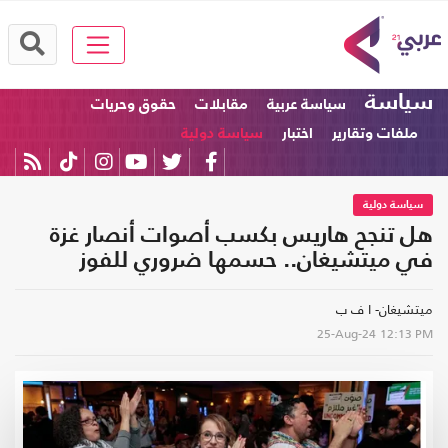
سياسة
سياسة عربية
مقابلات
حقوق وحريات
ملفات وتقارير
اختبار
سياسة دولية
سياسة دولية
هل تنجح هاريس بكسب أصوات أنصار غزة
في ميتشيغان.. حسمها ضروري للفوز
ميتشيغان- ا ف ب
25-Aug-24
12:13 PM