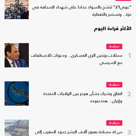
"عربي21" تتشح بالسواد حدادا على شهداء الصحافة في
غزة.. وتستمر بالتغطية
الأكثر قراءة اليوم
سياسة
1
ممثلات يرتدين الزي العسكري.. ودعوات للاصطفاف
مع السيسي
سياسة
2
اتفاق وشيك بشأن هرمز بين الولايات المتحدة
وإيران.. هذه بنوده
سياسة
3
من له مصلحة بعبور آلاف البشر حدود المغرب إلى