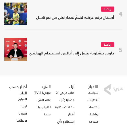
رياضة
4
أرسنال يرفع عرضه لضمّ غيمارايش من نيوكاسل
رياضة
5
حارس برشلونة ينتقل إلى أياكس امستردام الهولندي
الأخبار
آراء
المزيد
أخبار حسب
سياسة
كتاب عربي21
عربي21 TV
البلد
العراق
تغطيات
قضايا وآراء
عالم الفن
ليبيا
اقتصاد
مقالات مختارة
تكنولوجيا
سوريا
رياضة
أفكار
صحة
بريطانيا
صحافة
استطلاع رأي