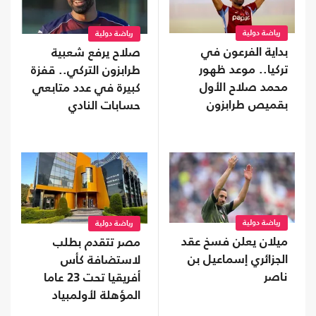
رياضة دولية
رياضة دولية
بداية الفرعون في
صلاح يرفع شعبية
تركيا.. موعد ظهور
طرابزون التركي.. قفزة
محمد صلاح الأول
كبيرة في عدد متابعي
بقميص طرابزون
حسابات النادي
رياضة دولية
رياضة دولية
ميلان يعلن فسخ عقد
مصر تتقدم بطلب
الجزائري إسماعيل بن
لاستضافة كأس
ناصر
أفريقيا تحت 23 عاما
المؤهلة لأولمبياد
2028