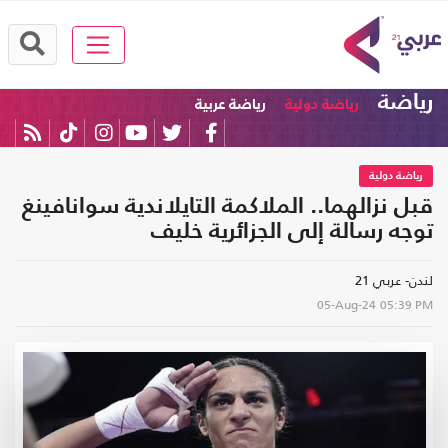
رياضة
رياضة دولية
رياضة عربية
رياضة دولية
قبل نزالهما.. الملاكمة التايلاندية سوانافينغ
توجه رسالة إلى الجزائرية خليف
لندن- عربي 21
05-Aug-24
05:39 PM