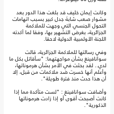
وكانت إيمان خليف قد بلغت هذا الدور بعد
مشوار صعب شابهُ جدل كبير بسبب اتهامات
التحول الجنسي التي وجهت للملاكمة
الجزائرية، بغرض التشهير بها، وفقا لما أكدته
اللجنة الأولمبية الدولية لاحقا.
وفي رسالتها للملاكمة الجزائرية، قالت
سوانافينغ بشأن مواجهتهما: "سأقاتل بكل ما
لدي.. لقد بحثت في الأمر بشأن هرموناتها،
وأعلم أنها خسرت ضد ملاكمات من قبل، إلا
أن هذا حدث منذ فترة طويلة".
وأضافت سوانافينغ : "لست متأكدة مما إذا
كانت أصبحت أقوى أو إذا زادت هرموناتها
الذكورية".