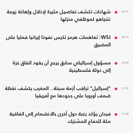
07:51
شهادات تكشف تفاصيل مثيرة لإذلال وإهانة زوجة
نتنياهو لموظفي منزلها
00:13
WSJ: تفاهمات هرمز تكرس نفوذا إيرانيا فعليا على
المضيق
22:45
مسؤول إسرائيلي سابق يرجح أن يقود اتفاق غزة
إلى دولة فلسطينية
21:22
"إسرائيل" تراقب أزمة سبتة.. المغرب يكشف نقطة
ضعف أوروبا على حدودها مع أفريقيا
21:20
فيدان يؤكد رغبة دول أخرى بالانضمام إلى اتفاقية
مكة للدفاع المشترك