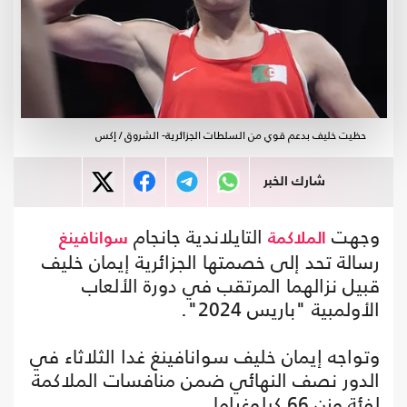
حظيت خليف بدعم قوي من السلطات الجزائرية- الشروق / إكس
شارك الخبر
وجهت
التايلاندية جانجام
الملاكمة
سوانافينغ
رسالة تحد إلى خصمتها الجزائرية إيمان خليف
قبيل نزالهما المرتقب في دورة الألعاب
الأولمبية "باريس 2024".
وتواجه إيمان خليف سوانافينغ غدا الثلاثاء في
الدور نصف النهائي ضمن منافسات الملاكمة
لفئة وزن 66 كيلوغراما.