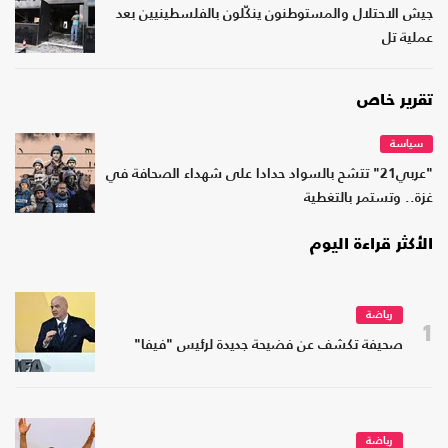
جيش الاحتلال والمستوطنون ينكّلون بالفلسطينيين بعد
عملية تل
تقرير خاص
سياسة
"عربي21" تتشح بالسواد حدادا على شهداء الصحافة في
غزة.. وتستمر بالتغطية
الأكثر قراءة اليوم
رياضة
1
صحيفة تكشف عن فضيحة جديدة لرئيس "فيفا"
رياضة