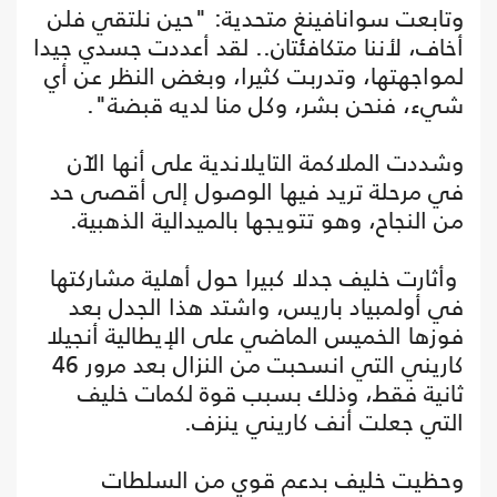
وتابعت سوانافينغ متحدية: "حين نلتقي فلن
أخاف، لأننا متكافئتان.. لقد أعددت جسدي جيدا
لمواجهتها، وتدربت كثيرا، وبغض النظر عن أي
شيء، فنحن بشر، وكل منا لديه قبضة".
وشددت الملاكمة التايلاندية على أنها الآن
في مرحلة تريد فيها الوصول إلى أقصى حد
من النجاح، وهو تتويجها بالميدالية الذهبية.
وأثارت خليف جدلا كبيرا حول أهلية مشاركتها
في أولمبياد باريس، واشتد هذا الجدل بعد
فوزها الخميس الماضي على الإيطالية أنجيلا
كاريني التي انسحبت من النزال بعد مرور 46
ثانية فقط، وذلك بسبب قوة لكمات خليف
التي جعلت أنف كاريني ينزف.
وحظيت خليف بدعم قوي من السلطات