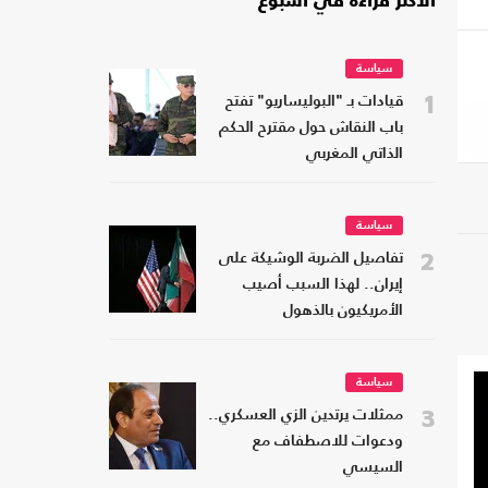
الأكثر قراءة في أسبوع
سياسة
1
قيادات بـ "البوليساريو" تفتح
باب النقاش حول مقترح الحكم
الذاتي المغربي
سياسة
2
تفاصيل الضربة الوشيكة على
إيران.. لهذا السبب أصيب
الأمريكيون بالذهول
سياسة
3
ممثلات يرتدين الزي العسكري..
ودعوات للاصطفاف مع
السيسي