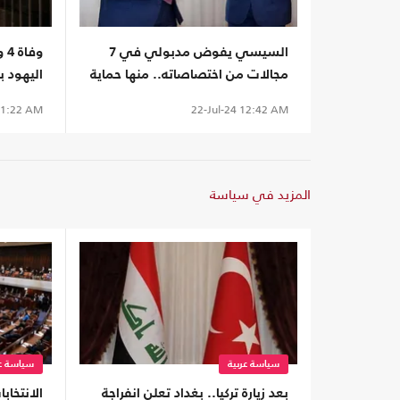
السيسي يفوض مدبولي في 7
مجالات من اختصاصاته.. منها حماية
اليهود ب
الآثار
(شاهد)
1:22 AM
22-Jul-24
12:42 AM
المزيد في سياسة
سياسة عربية
سياسة عر
بعد زيارة تركيا.. بغداد تعلن انفراجة
الانتخابا