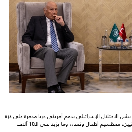
نذ السابع من تشرين الأول/ أكتوبر 2023، يشن الاحتلال الإسرائيلي بدعم أمريكي حربا مدمرة على غزة
خلفت أكثر من 130 ألف شهيد وجريح فلسطينيين، معظمهم أطفال ونساء، وما يزيد على الـ10 آلاف