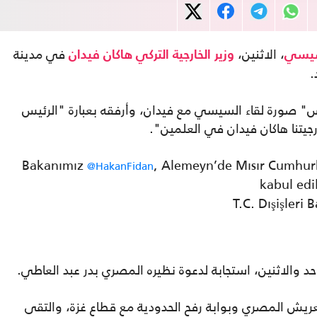
، الاثنين،
في مدينة
يسي
وزير الخارجية التركي
هاكان فيدان
.
س" صورة لقاء السيسي مع فيدان، وأرفقه بعبارة "الرئيس
يتنا هاكان فيدان في العلمين".
Bakanımız
, Alemeyn’de Mısır Cumhurb
@HakanFidan
kabul edi
حد والاثنين، استجابة لدعوة نظيره المصري بدر عبد العاطي.
العريش المصري وبوابة رفح الحدودية مع قطاع غزة، والتقى