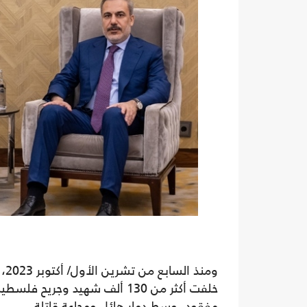
وم
مفقود، وسط دمار هائل ومجاعة قاتلة.