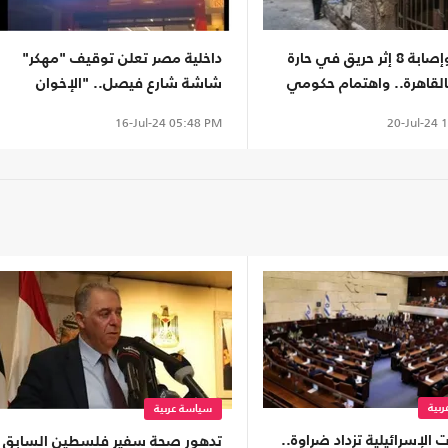
وفاة 4 وإصابة 8 إثر حريق في حارة
داخلية مصر تعلن توقيف "مهكر"
القاهرة.. واهتمام حكومي
شاشة شارع فيصل.. "الإخوان
حرضوه"
20-Jul-24
1
16-Jul-24
05:48 PM
بية
سياسة عربية
ت الإسرائيلية تزداد ضراوة..
تدهور صحة سفير فلسطين السابق