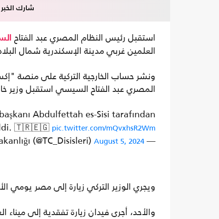
شارك الخبر
استقبل رئيس النظام المصري عبد الفتاح
الس
العلمين غربي مدينة الإسكندرية شمال البلاد
ونشر حساب الخارجية التركية على منصة "إك
المصري عبد الفتاح السيسي استقبل وزير خارج
aşkanı Abdulfettah es-Sisi tarafından
ldi. 🇹🇷🇪🇬
pic.twitter.com/mQvxhsR2Wm
— T.C. Dışişleri Bakanlığı (@TC_Disisleri)
August 5, 2024
ويجري الوزير التركي زيارة إلى مصر يومي الأ
والأحد، أجرى فيدان زيارة تفقدية إلى ميناء 