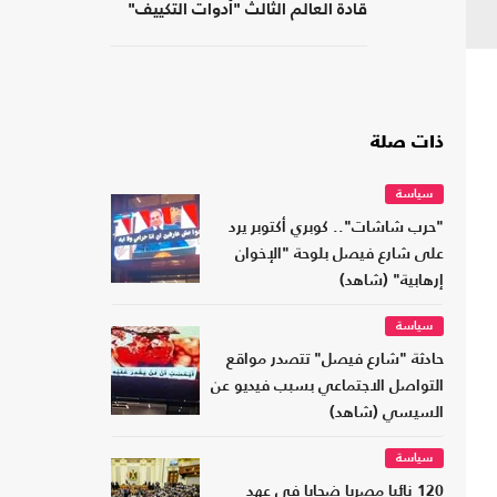
قادة العالم الثالث "أدوات التكييف"
من الرأسمالية
ذات صلة
سياسة
"حرب شاشات".. كوبري أكتوبر يرد
على شارع فيصل بلوحة "الإخوان
إرهابية" (شاهد)
سياسة
حادثة "شارع فيصل" تتصدر مواقع
التواصل الاجتماعي بسبب فيديو عن
السيسي (شاهد)
سياسة
120 نائبا مصريا ضحايا في عهد