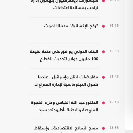
16:20
سيناتورات ديمقراطيون يتهمون إدارة
ترامب بمساندة اعتداءات
المستوطنين
16:19
"رفح الإنسانية" مدينة الموت
15:50
البنك الدولي يوافق على منحة بقيمة
100 مليون دولار لتحديث القطاع
المالي في سوريا
15:46
مفاوضات لبنان وإسرائيل.. عندما
تتحول الدبلوماسية لإدارة الصراع لا
لصناعة السلام
15:18
الدكتور عبد الله الخباص وملء الفجوة
المنهجية والبحثية بأطروحته: سيد
قطب الأديب الناقد
13:36
مسخ النماذج الاقتصادية.. وإسقاط