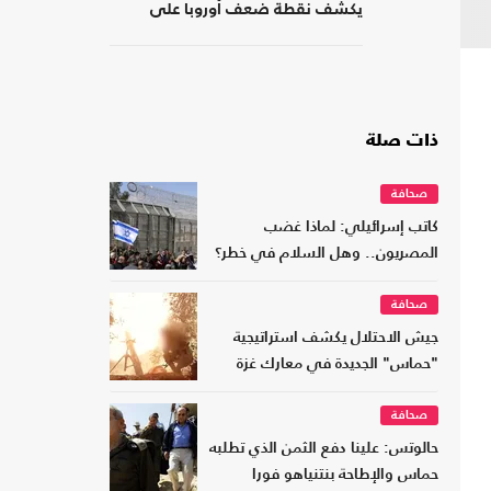
يكشف نقطة ضعف أوروبا على
حدودها مع أفريقيا
ذات صلة
صحافة
كاتب إسرائيلي: لماذا غضب
المصريون.. وهل السلام في خطر؟
صحافة
جيش الاحتلال يكشف استراتيجية
"حماس" الجديدة في معارك غزة
صحافة
حالوتس: علينا دفع الثمن الذي تطلبه
حماس والإطاحة بنتنياهو فورا