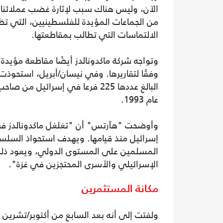
الآن، وليس هناك سبب لإثارة غضب عملائنا 
من الجماعات المؤيدة للفلسطينيين، التي ت
الالتماسات التي تطالب بمقاطعتها.
وتواجه شركة ماكدونالدز أيضًا مقاطعة مؤيدة
وفقًا لتقاريرها. وفي نيسان/أبريل، استحوذ
البالغ عددها 225 فرعا في إسرائ
عام 1993.
وأوضحت "هآرتس" أن "تغلغل ماكدونالدز في إس
إسرائيل منذ قيامها. ويهدف استحواذ السلسل
المسلمين على المستوى الدولي، ويعود ذلك جز
الإسرائيلي والأسرى المحتجزين في غزة".
مكانة المستثمرين
ولفتت إلى أنه بعد السابع من أكتوبر/تشرين ا