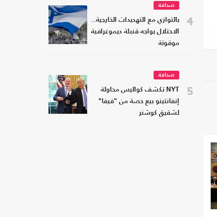
صحافة
4
بالتوازي مع التهديدات الخارجية..
الاحتلال يواجه قنبلة ديموغرافية
موقوتة
صحافة
5
NYT تكشف كواليس محاولة
إنفانتينو بيع حصة من "فيفا"
لشقيق كوشنر