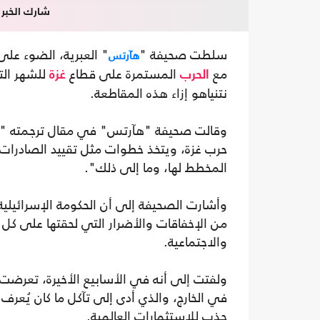
شارك الخبر
سلطت صحيفة "
" العبرية، الضوء على
هآرتس
مع
المستمرة على قطاع
للشهر الت
الحرب
غزة
نتنياهو إزاء هذه المقاطعة.
وقالت صحيفة "هآرتس" في مقال ترجمته "
حرب غزة، ويتخذ خطوات مثل تقييد الصادرات، و
المخطط لها، وما إلى ذلك".
وأشارت الصحيفة إلى أن الحكومة الإسرائيلية 
من الإخفاقات والأضرار التي لحقتها على كل ا
والاجتماعية.
ولفتت إلى أنه في الأسابيع الأخيرة، تعرضت 
في الخارج، والذي أدى إلى تآكل ما كان يُع
جذب للاستثمارات العالمية.