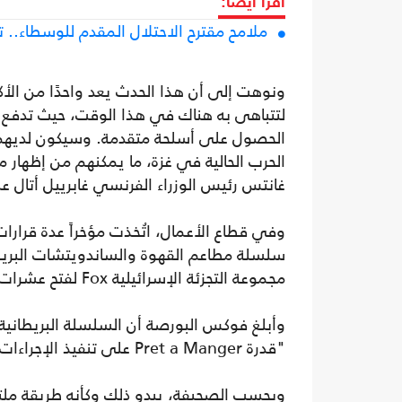
اقرأ أيضا:
ملامح مقترح الاحتلال المقدم للوسطاء..
ونوهت إلى أن هذا الحدث يعد واحدًا من الأكب
لتتباهى به هناك في هذا الوقت، حيث تدفع ال
الحصول على أسلحة متقدمة. وسيكون لديهم أي
الحرب الحالية في غزة، ما يمكنهم من إظهار م
غانتس رئيس الوزراء الفرنسي غابرييل أتال على
وفي قطاع الأعمال، اتُخذت مؤخراً عدة قرارا
مجموعة التجزئة الإسرائيلية Fox لفتح عشرات الفروع في إسرائيل.
وأبلغ فوكس البورصة أن السلسلة البريطاني
"قدرة Pret a Manger على تنفيذ الإجراءات الأولية المطلوبة، لبدء النشاط بناءً على اتفاقية الترخيص".
وبحسب الصحيفة، يبدو ذلك وكأنه طريقة ملت