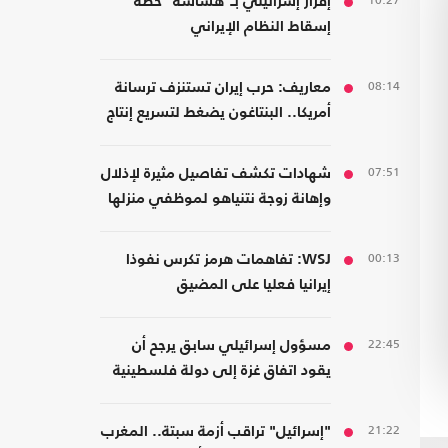
10:27
إقرار إسرائيلي بـ"هشاشة" خطة
إسقاط النظام الإيراني
08:14
معاريف: حرب إيران تستنزف ترسانة
أمريكا.. البنتاغون يضغط لتسريع إنتاج
الأسلحة
07:51
شهادات تكشف تفاصيل مثيرة لإذلال
وإهانة زوجة نتنياهو لموظفي منزلها
00:13
WSJ: تفاهمات هرمز تكرس نفوذا
إيرانيا فعليا على المضيق
22:45
مسؤول إسرائيلي سابق يرجح أن
يقود اتفاق غزة إلى دولة فلسطينية
21:22
"إسرائيل" تراقب أزمة سبتة.. المغرب