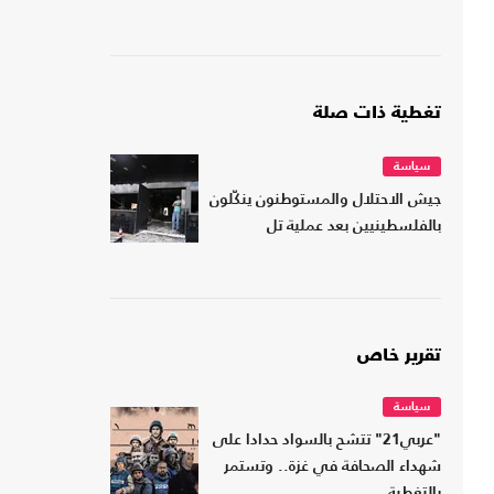
تغطية ذات صلة
سياسة
جيش الاحتلال والمستوطنون ينكّلون
بالفلسطينيين بعد عملية تل
تقرير خاص
سياسة
"عربي21" تتشح بالسواد حدادا على
شهداء الصحافة في غزة.. وتستمر
بالتغطية