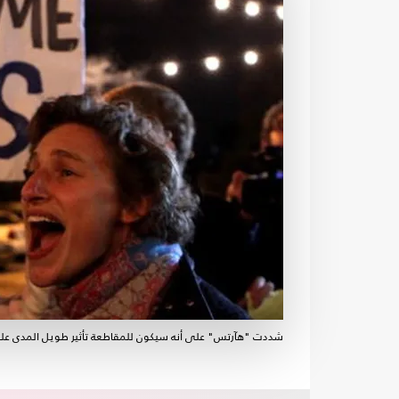
شددت "هآرتس" على أنه سيكون للمقاطعة تأثير طويل المدى على 