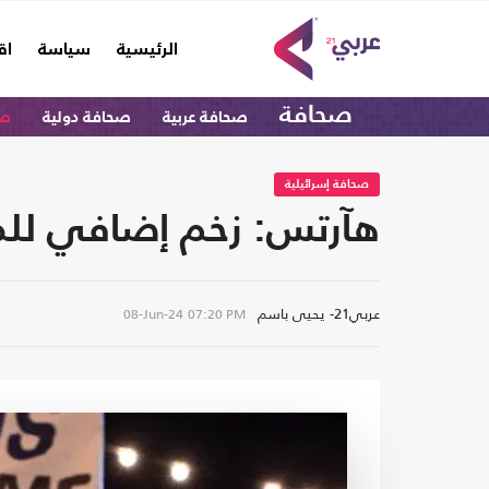
(current)
الرئيسية
سياسة
اق
صحافة
صحافة عربية
صحافة دولية
صح
صحافة إسرائيلية
هآرتس: زخم إضافي للمقا
عربي21- يحيى باسم
08-Jun-24
07:20 PM