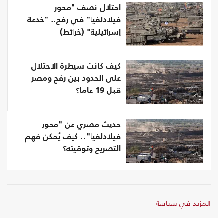
احتلال نصف "محور
فيلادلفيا" في رفح.. "خدعة
إسرائيلية" (خرائط)
كيف كانت سيطرة الاحتلال
على الحدود بين رفح ومصر
قبل 19 عاما؟
حديث مصري عن "محور
فيلادلفيا".. كيف يُمكن فهم
التصريح وتوقيته؟
المزيد في سياسة