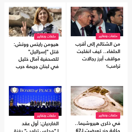
ملفات وتقارير
ملفات وتقارير
من الشتائم إلى أقرب
هيومن رايتس ووتش:
الحلفاء.. كيف انقلبت
قتل "إسرائيل"
مواقف أبرز رجالات
للصحفية آمال خليل
ترامب؟
في لبنان جريمة حرب
ملفات وتقارير
ملفات وتقارير
في ذكرى هيروشيما..
الغارديان: أول عقد
حكاية جزر تعرضت لـ67
لـ"مجلس ترامب" بغزة