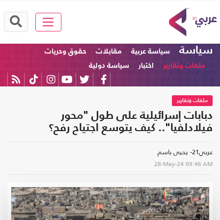
سياسة
سياسة عربية
مقابلات
حقوق وحريات
ملفات وتقارير
اختبار
سياسة دولية
ملفات وتقارير
دبابات إسرائيلية على طول "محور
فيلادلفيا".. كيف يتوسع اجتياح رفح؟
عربي21- يحيى باسم
28-May-24
09:46 AM