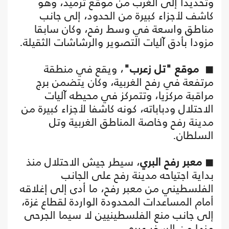
وتحديدا إلى الغرب من موقع ترميد، وهو
كاشف لأجزاء كبيرة من الحدود، إلى جانب
مناطق واسعة في وسط رفح، وكان سابقا
مزودا بأدق آليات التصوير والرشاشات الثقيلة.
◼
موقع "تل زعرب"
، ويقع في منطقة
مرتفعة في رفح الغربية، وكان يتضمن برج
مراقبة مركزيا، وتتمركز في محيطه آليات
الاحتلال ودباباته، كونه كاشفا لأجزاء كبيرة من
مدينة رفح وخاصة المناطق الغربية وتل
السلطان.
◼
معبر رفح البري
، سيطر جيش الاحتلال منذ
بداية اجتياحه مدينة رفح على الجانب
الفلسطيني من معبر رفح، ما أدى إلى إغلاقه
أمام المساعدات المحدودة الواردة لقطاع غزة،
إلى جانب منع الفلسطينيين لا سيما الجرحى
منها من السفر عبره.