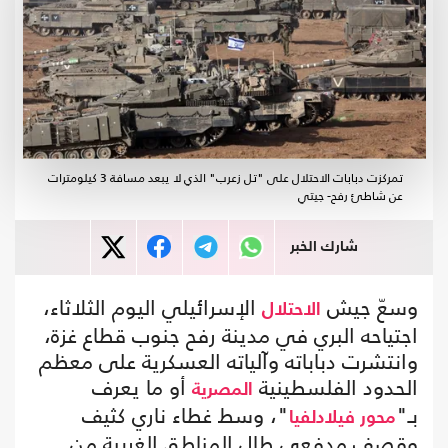
تمركزت دبابات الاحتلال على "تل زعرب" الذي لا يبعد مسافة 3 كيلومترات
عن شاطئ رفح- جيتي
شارك الخبر
وسعّ جيش
الإسرائيلي اليوم الثلاثاء،
الاحتلال
اجتياحه البري في مدينة رفح جنوب قطاع غزة،
وانتشرت دباباته وآلياته العسكرية على معظم
الحدود الفلسطينية
أو ما يعرف
المصرية
بـ"
"، وسط غطاء ناري كثيف
محور فيلادلفيا
وقصف مدفعي طال المناطق الغربية من