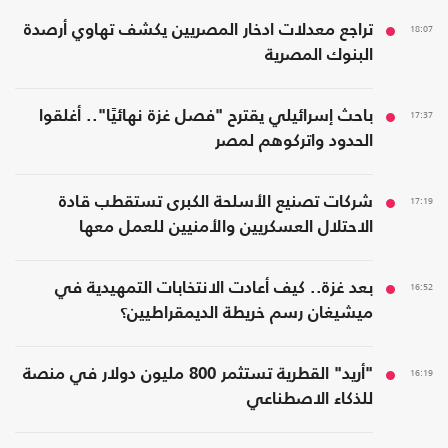
18:07
تراجع معدلات ادخار المصريين يكشف تهاوي أرصدة
البنوك المصرية
17:37
باحث إسرائيلي يقترح "فصل غزة نهائيًا".. أغلقوا
الحدود واتركوهم لمصر
17:19
شركات تصنيع الأسلحة الكبرى تستقطب قادة
الاحتلال العسكريين والأمنيين للعمل معها
16:52
بعد غزة.. كيف أعادت الانتخابات التمهيدية في
ميشيغان رسم خريطة الديمقراطيين؟
16:19
"أريد" القطرية تستثمر 800 مليون دولار في منصة
للذكاء الاصطناعي