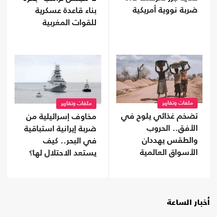
ضربة نووية أمريكية
بناء قاعدة عسكرية
للقوات المغربية
ملفات وتقارير
ملفات وتقارير
تضخم غذائي يلوح في
مخاوف إسرائيلية من
الأفق.. الحروب
ضربة إيرانية استباقية
والطقس يهددان
في البحر.. كيف
الأسواق العالمية
يستعد الاحتلال لها؟
أخبار الساعة