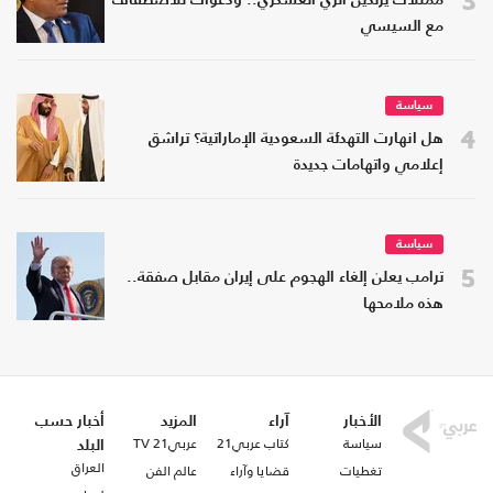
ممثلات يرتدين الزي العسكري.. ودعوات للاصطفاف
مع السيسي
سياسة
4
هل انهارت التهدئة السعودية الإماراتية؟ تراشق
إعلامي واتهامات جديدة
سياسة
5
ترامب يعلن إلغاء الهجوم على إيران مقابل صفقة..
هذه ملامحها
الأخبار
آراء
المزيد
أخبار حسب
سياسة
كتاب عربي21
عربي21 TV
البلد
العراق
تغطيات
قضايا وآراء
عالم الفن