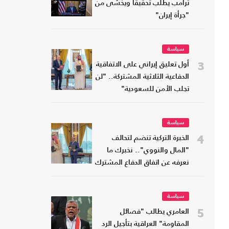
ترامب يطلب تحقيقا ويخشى من
"جرأة إيران"
سياسة
3
أول تعليق إيراني على الاتفاقية
الدفاعية الثلاثية المشتركة.. "لن
تجلب الأمن للسعودية"
سياسة
4
الخبرة التركية تنضم لتحالف
"المال والنووي".. نخبرك ما
نعرفه عن اتفاق الدفاع المشترك
سياسة
5
العامري يطالب "فصائل
المقاومة" العراقية بتأجيل الرد