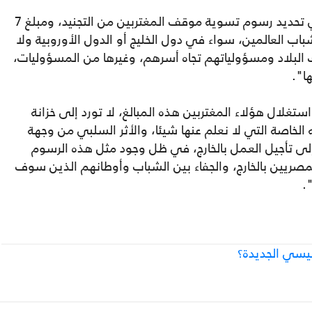
وانتقد في حديثه لـ"عربي21": "المغالاة في تحديد رسوم تسوية موقف المغتربين من التجنيد، ومبلغ 7
شباب العالمين، سواء في دول الخليج أو الدول الأوروبية ولا
لك البلاد ومسؤولياتهم تجاه أسرهم، وغيرها من المسؤوليات،
ا".
غلال هؤلاء المغتربين هذه المبالغ، لا تورد إلى خزانة
الخاصة التي لا نعلم عنها شيئا، والأثر السلبي من وجهة
ى تأجيل العمل بالخارج، في ظل وجود مثل هذه الرسوم
ت المصريين بالخارج، والجفاء بين الشباب وأوطانهم الذين سوف
.
يسي الجديدة؟