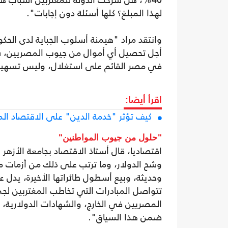
40%، هل شرحت الدولة للمغتربين أسباب هذه
لهذا المبلغ؟ كلها أسئلة دون إجابات".
وانتقد مراد "هيمنة أسلوب الجباية لدى الحك
أجل تحصيل أي أموال من جيوب المصريين، سو
في مصر القائم على استغلال، وليس تسهيل
اقرأ أيضا:
كيف تؤثر "خدمة الدين" على الاقتصاد ال
"حلول من جيوب المواطنين"
اقتصاديا، قال أستاذ الاقتصاد بجامعة الأزهر 
وشح الدولار، وما ترتب على ذلك من أزمات م
تتواصل المبادرات التي تخاطب المغتربين لجم
المصريين في الخارج، والشهادات الدولارية، و
ضمن هذا السياق".