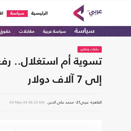
(current)
الرئيسية
سياسة
اق
سياسة
سياسة عربية
مقابلات
حقوق 
ملفات وتقارير
تسوية أم استغلال.. رفع
إلى 7 آلاف دولار
القاهرة- عربي21- محمد علي الدين
03-May-24
08:23 AM