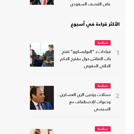
على القصف السعودي
الأكثر قراءة في أسبوع
سياسة
1
قيادات بـ "البوليساريو" تفتح
باب النقاش حول مقترح الحكم
الذاتي المغربي
سياسة
2
ممثلات يرتدين الزي العسكري..
ودعوات للاصطفاف مع
السيسي
سياسة