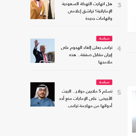
3
هل انهارت التهدئة السعودية
الإماراتية؟ تراشق إعلامي
واتهامات جديدة
سياسة
4
ترامب يعلن إلغاء الهجوم على
إيران مقابل صفقة.. هذه
ملامحها
سياسة
5
تسلم 5 ملايين دولار.. البيت
الأبيض: على الإمارات منع أحد
أدواتها من مهاجمة ترامب