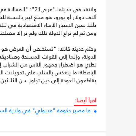
آلاف دولار أو يورو، هو مبلغ كبير بالنسبة لل
يأخذ بعين الاعتبار الأعباء الاقتصادية في ت
ومن ثم لم تراع الدولة ذلك ولم تر إلا مصلحته
وختم حديثه قائلا: "نستخلص أن الغرض هو است
الدولة، وإنما إلى القوات المسلحة وصناديقه 
نظري هو اضطرار جمهور الناس من الشباب إل
الباهظة٬ ما ينعكس بالسلب على تحويلا
يقاطعون العودة إلى حين تجاوز سن الثلاثين"
اقرأ أيضا:
ما مصير حكومة "مدبولي" في ولاية الس