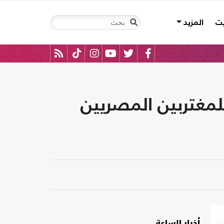
يت
المزيد
لمغتربين المصريين
أخبار الساعة