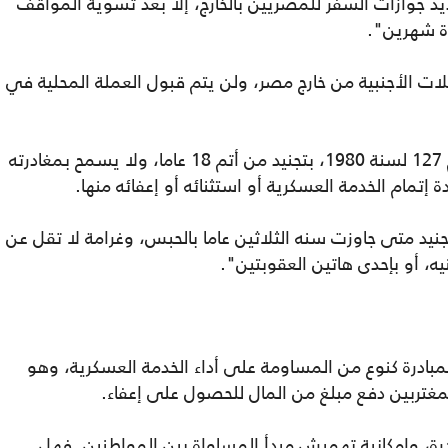
يد جوازات السفر للمصريين بالخارج، إلا بعد تسوية المواقف
دة شهرين".
لات الأجنبية من خارج مصر، ولن يتم قبول العملة المحلية في
ويلزم قانون الخدمة العسكرية والوطنية، رقم 127 لسنة 1980، بتجنيد من أتم 18 عاما، ولا يسمح بمغادرته
 إتمام الخدمة العسكرية أو استثنائه أو إعفائه منها.
يد متى جاوزت سنه الثلاثين عاما بالحبس، وغرامة لا تقل عن
يه، أو بإحدى هاتين العقوبتين".
لمبادرة كنوع من المساومة على أداء الخدمة العسكرية، وهو
مغتربين دفع مبلغ من المال للحصول على إعفاء.
درة، وإمكانية تهميش مبدأ المساواة بين المواطنين. فهل