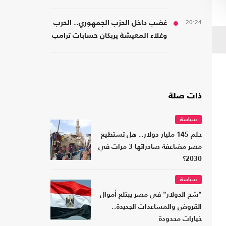
الضغوط المالية
20:24
غضب داخل الحزب الجمهوري.. الحرب
وغلاء المعيشة يربكان حسابات ترامب
ذات صلة
سياسة
حلم 145 مليار دولار.. هل تستطيع
مصر مضاعفة صادراتها 3 مرات في
2030؟
سياسة
"شح الدولار" في مصر يبتلع أموال
القروض والمساعدات الجديدة..
خيارات محدودة