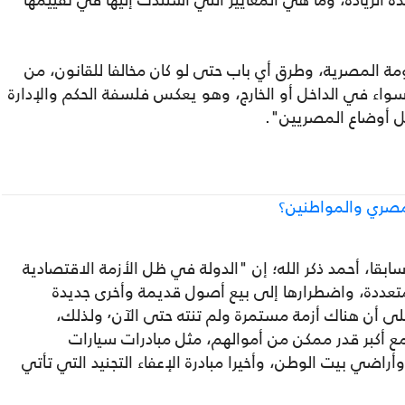
 الزيادة، وما هي المعايير التي استندت إليها في تقييمها
ومة المصرية، وطرق أي باب حتى لو كان مخالفا للقانون، من
اء في الداخل أو الخارج، وهو يعكس فلسفة الحكم والإدارة
 أوضاع المصريين".
مصري والمواطنين؟
سابقا، أحمد ذكر الله؛ إن "الدولة في ظل الأزمة الاقتصادية
تعددة، واضطرارها إلى بيع أصول قديمة وأخرى جديدة
وحديثة، وبيع أسطول طائراتها الأخيرة، يدل على أن هناك أزمة مستمرة ولم تنته حتى الآن٬ ولذلك،
ع أكبر قدر ممكن من أموالهم، مثل مبادرات سيارات
أراضي بيت الوطن، وأخيرا مبادرة الإعفاء التجنيد التي تأتي