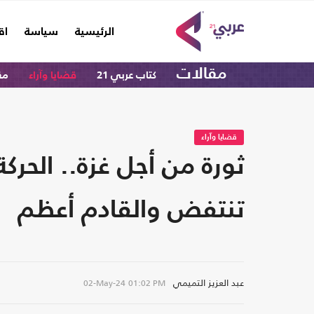
(current)
الرئيسية
سياسة
اق
مقالات
كتاب عربي 21
قضايا وآراء
مق
قضايا وآراء
ثورة من أجل غزة.. الحركة
تنتفض والقادم أعظم
عبد العزيز التميمي
02-May-24
01:02 PM