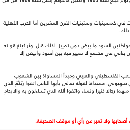
الأمريكي المسلم / مالكولم اكس/ وقد اغتيل لوثر كينغ سنة 1965 واغتيل مالكولم إكس سنة 1969 من من
نت في خمسينيات وستينيات القرن العشرين أماً الحرب الأهلية
 ذلك.
واطنين السود والبيض دون تمييز. لذلك قال لوثر كينغ قولته
لم I havé a dream بأن تعيش بناتي في مجتمع لا تمييز فيه بين أسود وأبيض إلا
عب الفلسطيني والعربي ومبدأ المساواة بين الشعوب
هيوني. مصداقا لقوله تعالى يأيها الناس اتقوا رَبَّكُمُ الذي
وَبَثَّ منهما رجالا كثيرا ونساء واتقوا ألله الذي تساءلون به والارحام