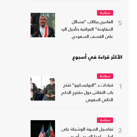
سياسة
5
العامري يطالب "فصائل
المقاومة" العراقية بتأجيل الرد
على القصف السعودي
الأكثر قراءة في أسبوع
سياسة
1
قيادات بـ "البوليساريو" تفتح
باب النقاش حول مقترح الحكم
الذاتي المغربي
سياسة
2
تفاصيل الضربة الوشيكة على
إيران.. لهذا السبب أصيب