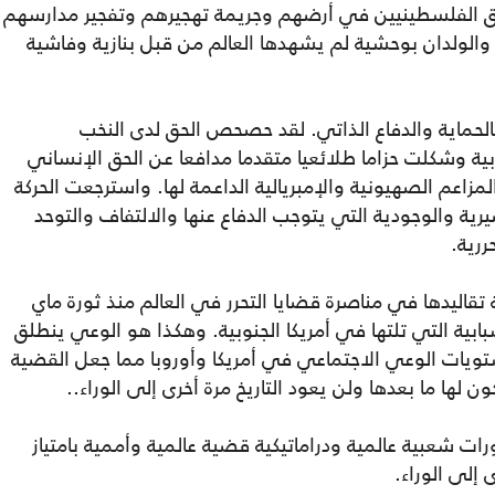
 حق الفلسطينيين في أرضهم وجريمة تهجيرهم وتفجير مدارسهم
الولدان بوحشية لم يشهدها العالم من قبل بنازية وفاشية
 بالحماية والدفاع الذاتي. لقد حصحص الحق لدى النخب
بية وشكلت حزاما طلائعيا متقدما مدافعا عن الحق الإنساني
اعم الصهيونية والإمبريالية الداعمة لها. واسترجعت الحركة
رية والوجودية التي يتوجب الدفاع عنها والالتفاف والتوحد
ررية.
 تقاليدها في مناصرة قضايا التحرر في العالم منذ ثورة ماي
لشبابية التي تلتها في أمريكا الجنوبية. وهكذا هو الوعي ينطلق
تويات الوعي الاجتماعي في أمريكا وأوروبا مما جعل القضية
 لها ما بعدها ولن يعود التاريخ مرة أخرى إلى الوراء..
شعبية عالمية ودراماتيكية قضية عالمية وأممية بامتياز
 إلى الوراء.