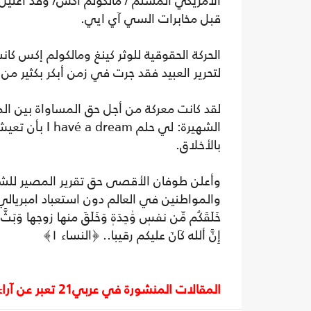
قبل مخابرات السي آي ايي.
الحركة الحقوقية للوثر كينغ ومالكولم إكس كا
لتحرير العبيد فقد جرت في زمن أبكر بكثير من
لقد كانت معركة من أجل حق المساواة بين الم
الشهيرة: لي ح
بالأخلاق.
وأعلن طوفان الأقصى حق تقرير المصير للش
والمواطنين في العالم دون استعباد امبريالي ص
خَلَقَكُم مِّن نفسٖ وَٰحِدَةٖ وَخَلَقَ منها زوجها 
إِنَّ ألله كَانَ عليكم رقيبا.. ﴿النساء ١﴾
المقالات المنشورة في عربي21 تعبر عن آراء أصحابها ولا تعبر عن رأي أو موقف الصحيفة.