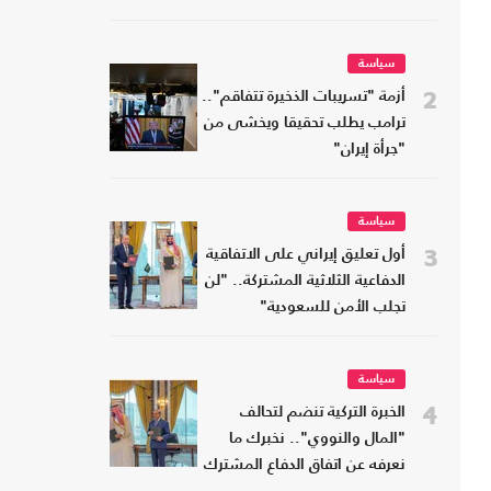
سياسة
2
أزمة "تسريبات الذخيرة تتفاقم"..
ترامب يطلب تحقيقا ويخشى من
"جرأة إيران"
سياسة
3
أول تعليق إيراني على الاتفاقية
الدفاعية الثلاثية المشتركة.. "لن
تجلب الأمن للسعودية"
سياسة
4
الخبرة التركية تنضم لتحالف
"المال والنووي".. نخبرك ما
نعرفه عن اتفاق الدفاع المشترك