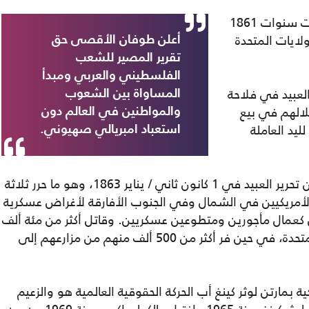
ويذكرنا كل ذلك بحركة تحرير العبيد التي اندلعت سنوات 1861
لولايات المتحدة
أعلن طوفان الأقصى حق
تقرير المصير للشعب
الفلسطيني والعربي ومبدأ
العبيد في فلاحة
المساواة بين الشعوب
لالهم في بيع
والمواطنين في العالم دون
ليد العاملة
استعباد امبريالي صهيوني.
فقد أعلن الرئيس الأمريكي أبراهام لنكولن عن تحرير العبيد في 1 كانون ثاني / يناير 1863، وهو ما حرر ثلاثة
ن الأمريكيين في الشمال وفي الجنوب الأفارقة لأغراض عسكرية
كعمال مأجورين ومتطوعين عسكريين. وقاتل أكثر من مئة ألف
من العبيد السابقين في صفوف الولايات المتحدة، في حين فر أكثر من 500 ألف منهم من مزارعهم إلى
كية بمارتن لوثر كينغ أب الحركة الحقوقية العالمية هو والزعيم