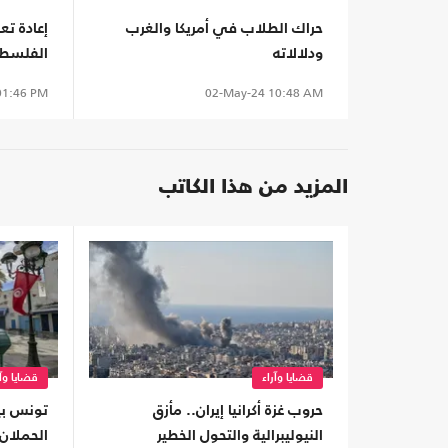
حراك الطلاب في أمريكا والغرب
إعادة تع
ودلالاته
الفلسطي
1:46 PM
02-May-24
10:48 AM
المزيد من هذا الكاتب
قضايا وآراء
قضايا وآر
حروب غزة أكرانيا إيران.. مأزق
النيوليبرالية والتحول الخطير
الحملان