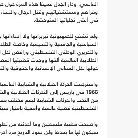
العالمي. ودار الجدل عميقا هذه المرة حول
وقراهم ومستشفياتهم وقتل الرجال والنساء و
في أعتى تجلياتها المتوحشة.
ولم تشفع للصهيونية تبريراتها ولا ادعاءاتها
السياسية والجامعية والتعليمية وخاصة الطلا
والتحريري الوطني الفلسطيني ورافض لكل المز
الطلابية العالمية ألقها ووجدت قضيتها المصي
حولها بكل المعاني الإنسانية والحقوقية والتح
واسترجعت الحركة الطلابية والشبابية العالمية
1968 في باريس إلى التحركات الطلابية وا
من النخب والحركات الشبابية ليعم مختلف مس
الفلسطينية قضية عالمية وأممية بامتياز سيكون
وأصبحت قضية فلسطين وما أحدثته من تطورات 
سيكون لها ما بعدها ولن يعود التاريخ مرة أخرى