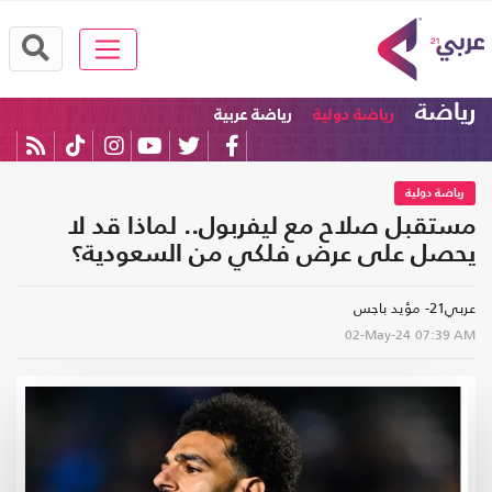
رياضة
رياضة دولية
رياضة عربية
رياضة دولية
مستقبل صلاح مع ليفربول.. لماذا قد لا
يحصل على عرض فلكي من السعودية؟
عربي21- مؤيد باجس
02-May-24
07:39 AM