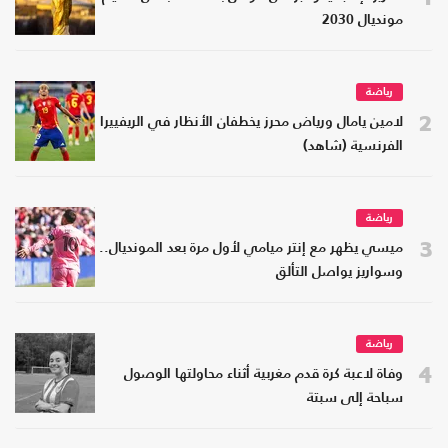
مونديال 2030
رياضة
2
لامين يامال ورياض محرز يخطفان الأنظار في الريفييرا
الفرنسية (شاهد)
رياضة
3
ميسي يظهر مع إنتر ميامي لأول مرة بعد المونديال..
وسواريز يواصل التألق
رياضة
4
وفاة لاعبة كرة قدم مغربية أثناء محاولتها الوصول
سباحة إلى سبتة