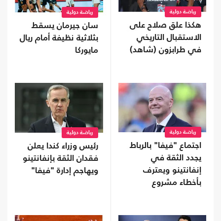
رياضة دولية
رياضة دولية
هكذا علق صلاح على
سان جيرمان يسقط
الاستقبال التاريخي
بثلاثية نظيفة أمام ريال
في طرابزون (شاهد)
مايوركا
رياضة دولية
رياضة دولية
اجتماع "فيفا" بالرباط
رئيس وزراء كندا يعلن
يجدد الثقة في
فقدان الثقة بإنفانتينو
إنفانتينو ويعترف
ويهاجم إدارة "فيفا"
بأخطاء مشروع
الاستثمار