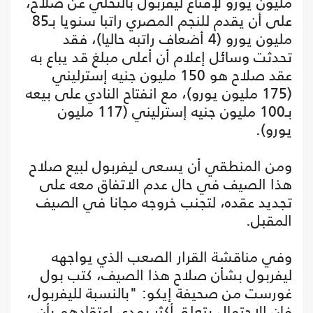
مليون يورو لإقناع ليفربول بالتخلي عن صلاح،
على أن يقدم للنجم المصري راتبا سنويا بـ85
مليون يورو (4 أضعاف راتبه حاليا)، فقد
تحدثت وسائل إعلام أن أعلى مبلغ قد يباع به
عقد صلاح هو 150 مليون جنيه إسترليني
(175 مليون يورو)، مع انفتاح النادي على بيعه
بـ100 مليون جنيه إسترليني (117 مليون
يورو).
ومن المنطقي أن يسعى ليفربول لبيع صلاح
هذا الصيف في حال عدم الاتفاق معه على
تجديد عقده، لتجنب خروجه مجانا في الصيف
المقبل.
وفي مناقشة القرار الصعب الذي يواجهه
ليفربول بشأن صلاح هذا الصيف، كتب بول
غورست من صحيفة إيكو: "بالنسبة لليفربول،
فإن الاحتمال يتعلق أكثر بمدى اعتقادهم بأن