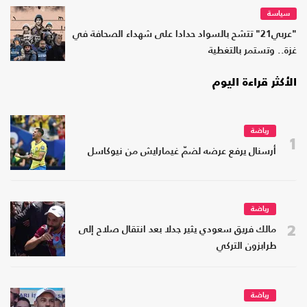
سياسة
"عربي21" تتشح بالسواد حدادا على شهداء الصحافة في
غزة.. وتستمر بالتغطية
الأكثر قراءة اليوم
رياضة
1
أرسنال يرفع عرضه لضمّ غيمارايش من نيوكاسل
رياضة
2
مالك فريق سعودي يثير جدلا بعد انتقال صلاح إلى
طرابزون التركي
رياضة