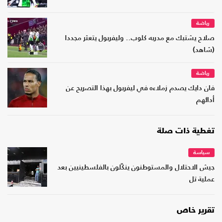
رياضة
صلاح يشتبك مع مدربه كلوب.. وليفربول يتعثر مجددا
(شاهد)
رياضة
فان دايك يصدم زملاءه في ليفربول بهذا التصريح عن
أدائهم
تغطية ذات صلة
سياسة
جيش الاحتلال والمستوطنون ينكّلون بالفلسطينيين بعد
عملية تل
تقرير خاص