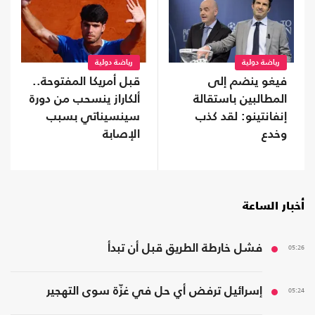
رياضة دولية
رياضة دولية
فيغو ينضم إلى
قبل أمريكا المفتوحة..
المطالبين باستقالة
ألكاراز ينسحب من دورة
إنفانتينو: لقد كذب
سينسيناتي بسبب
وخدع
الإصابة
أخبار الساعة
05:26
فشل خارطة الطريق قبل أن تبدأ
05:24
إسرائيل ترفض أي حل في غزّة سوى التهجير