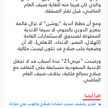
والذي كان قريبا منه للغاية صيف العام
الماضي، قبل تعثر الصفقة.
ومع أن خطط أندية "روشن" لا تزال قائمة
بتعزيز الدوري بالنجوم، لا سيما الأندية
المملوكة لصندوق الاستثمارات العامة
(الهلال، النصر، الاتحاد، الأهلي)، إلا أن
وضعية جلب صلاح قد تكون ليست مثالية.
ورصدت "عربي21" عدة أسباب قد لا تجعل
الأندية السعودية متسابقة على التعاقد مع
صلاح بمبالغ فلكية، بخلاف صيف العام
الماضي.
اقرأ أيضا:
تقرير يكشف سبب مشادة صلاح وكلوب في مباراة