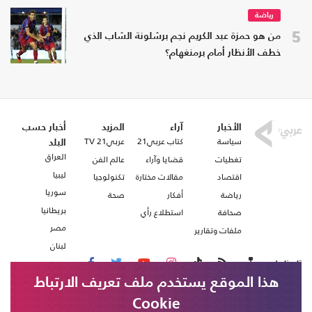
رياضة
5
من هو حمزة عبد الكريم نجم برشلونة الشاب الذي
خطف الأنظار أمام برمنغهام؟
الأخبار
آراء
المزيد
أخبار حسب
سياسة
كتاب عربي21
عربي21 TV
البلد
العراق
تغطيات
قضايا وآراء
عالم الفن
ليبيا
اقتصاد
مقالات مختارة
تكنولوجيا
سوريا
رياضة
أفكار
صحة
بريطانيا
صحافة
استطلاع رأي
مصر
ملفات وتقارير
لبنان
تابعنا على
هذا الموقع يستخدم ملف تعريف الارتباط
Cookie
من نحن