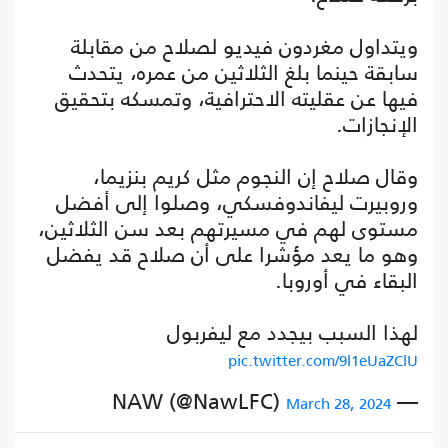
ويتداول مغردون فيديو لصلاح من مقابلة
سابقة حينما بلغ الثلاثين من عمره، يتحدث
فيها عن عقليته الاحترافية، وتمسكه بتحقيق
الإنجازات.
وقال صلاح إن النجوم مثل كريم بنزيما،
وروبيرت ليفاندوفسكي، وصلوا إلى أفضل
مستوى لهم في مسيرتهم بعد سن الثلاثين،
وهو ما يعد مؤشرا على أن صلاح قد يفضل
البقاء في أوروبا.
لهذا السبب بيجدد مع ليفربول
pic.twitter.com/9l1eUaZClU
— NAW (@NawLFC)
March 28, 2024