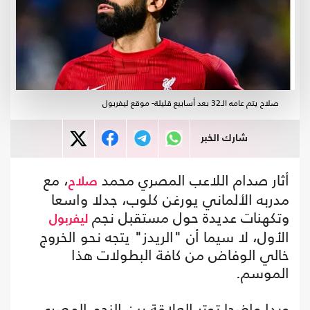
صلاح يتم عامه الـ32 بعد أسابيع قليلة- موقع ليفربول
شارك الخبر
أثار صدام اللاعب المصري محمد
، مع
صلاح
مدربه الألماني يورغن كلوب، جدلا واسعا
وتكهنات عديدة حول مستقبل نجم
ليفربول
الأول، لا سيما أن "الريدز" يتجه نحو الخروج
خالي الوفاض من كافة البطولات هذا
الموسم.
وبدا واضحا توتر العلاقة بين النجم المصري