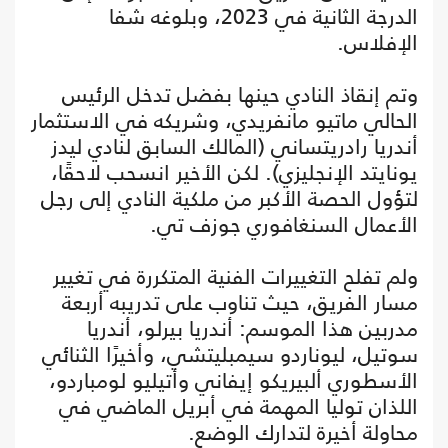
الدرجة الثانية في 2023، وبلوغه شفا
الإفلاس.
وتم إنقاذ النادي حينها بفضل تدخل الرئيس
الحالي ماتيو مانفريدي، وشريكه في الاستثمار
أندريا رادريتساني (المالك السابق لنادي ليدز
يونايتد الإنجليزي). لكن الأخير انسحب لاحقًا،
لتؤول الحصة الأكبر من ملكية النادي إلى رجل
الأعمال السنغافوري جوزف تي.
ولم تفلح التغييرات الفنية المتكررة في تغيير
مسار الفريق، حيث تناوب على تدريبه أربعة
مدربين هذا الموسم: أندريا بيرلو، أندريا
سوتيل، ليوناردو سيمبليتشي، وأخيرًا الثنائي
الأسطوري ألبيريكو إيفاني وأتيليو لومباردو،
اللذان توليا المهمة في أبريل الماضي في
محاولة أخيرة لتدارك الوضع.