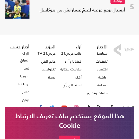
رياضة
5
أرسنال يرفع عرضه لضمّ غيمارايش من نيوكاسل
الأخبار
آراء
المزيد
أخبار حسب
سياسة
كتاب عربي21
عربي21 TV
البلد
العراق
تغطيات
قضايا وآراء
عالم الفن
ليبيا
اقتصاد
مقالات مختارة
تكنولوجيا
سوريا
رياضة
أفكار
صحة
بريطانيا
صحافة
استطلاع رأي
مصر
ملفات وتقارير
لبنان
تابعنا على
هذا الموقع يستخدم ملف تعريف الارتباط
Cookie
من نحن
اتصل بنا