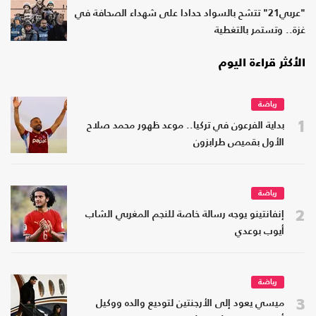
"عربي21" تتشح بالسواد حدادا على شهداء الصحافة في
غزة.. وتستمر بالتغطية
الأكثر قراءة اليوم
رياضة
1
بداية الفرعون في تركيا.. موعد ظهور محمد صلاح
الأول بقميص طرابزون
رياضة
2
إنفانتينو يوجه رسالة خاصة للنجم المغربي الشاب
أيوب بوعدي
رياضة
3
ميسي يعود إلى الأرجنتين لتوديع والده ووكيل