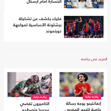
الخسارة أمام آرسنال
فليك يكشف عن تشكيلة
برشلونة الأساسية لمواجهة
دورتموند
المزيد في رياضة
رياضة دولية
رياضة دولية
إنفانتينو يوجه رسالة
الكاميرون تقصي
خاصة للنجم المغربي
نيجيريا وتصطدم