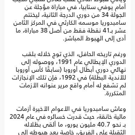
أمام يوفي ستابيا، في مباراة مؤجلة عن
الجولة 34 من دوري الدرجة الثانية، ليختتم
سامبدوريا موسمه الكارثي في المركز الثامن
عشر بـ41 نقطة فقط من أصل 38 مباراة، ما
أدى إلى الهبوط المباشر.
ورغم تاريخه الحافل، الذي توج خلاله بلقب
الدوري الإيطالي عام 1991، ووصوله إلى
نهائي دوري أبطال أوروبا (سابقًا كأس أوروبا
للأندية البطلة) في 1992، فإن تلك الإنجازات
لم تشفع له أمام واقع مرير عنوانه الأزمات
المتكررة.
وعاش سامبدوريا في الأعوام الأخيرة أزمات
مالية خانقة، حيث قدرت خسائره في عام 2024
بـ نحو 40.7 مليون يورو، ما ألقى بظلاله
الثقيلة على الفريق، خاصة بعد هبوطه إلى