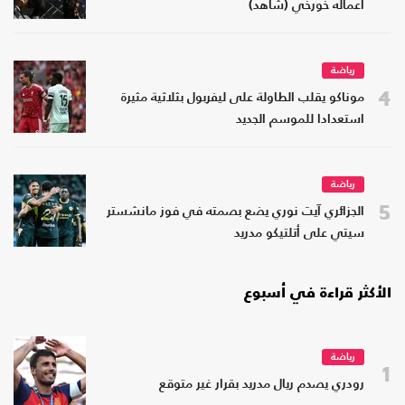
أعماله خورخي (شاهد)
رياضة
4
موناكو يقلب الطاولة على ليفربول بثلاثية مثيرة
استعدادا للموسم الجديد
رياضة
5
الجزائري آيت نوري يضع بصمته في فوز مانشستر
سيتي على أتلتيكو مدريد
الأكثر قراءة في أسبوع
رياضة
1
رودري يصدم ريال مدريد بقرار غير متوقع