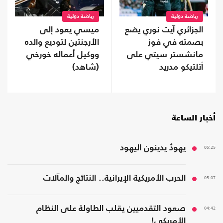
رياضة دولية
رياضة دولية
الجزائري آيت نوري يضع
ميسي يعود إلى
بصمته في فوز
الأرجنتين لتوديع والده
مانشستر سيتي على
ووكيل أعماله خورخي
أتلتيكو مدريد
(شاهد)
أخبار الساعة
05:25
يهودٌ يدينون اليهود
05:07
الحرب الأمريكية الإيرانية.. النتائج والمآلات
04:42
صعود التقدميين يقلب الطاولة على النظام
الأمريكي!