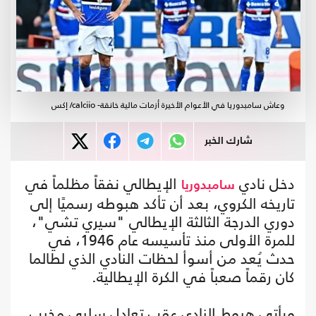
وعاش سامبدوريا في الأعوام الأخيرة أزمات مالية خانقة- calciio/ إكس
شارك الخبر
دخل نادي
الإيطالي نفقاً مظلماً في
سامبدوريا
تاريخه الكروي، بعد أن تأكد هبوطه رسميًا إلى
دوري الدرجة الثالثة الإيطالي "سيري تشي"،
للمرة الأولى منذ تأسيسه عام 1946، في
حدث يُعد من أسوأ لحظات النادي الذي لطالما
كان رقماً صعباً في الكرة الإيطالية.
ويأتي هبوط النادي عقب تعادل سلبي مخيب