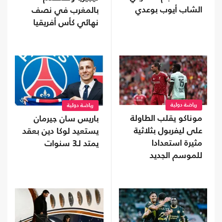
الشاب أيوب بوعدي
بالمغرب في نصف
نهائي كأس أفريقيا
للسيدات
رياضة دولية
رياضة دولية
موناكو يقلب الطاولة
باريس سان جيرمان
على ليفربول بثلاثية
يستعيد لوكا دين بعقد
مثيرة استعدادا
يمتد لـ3 سنوات
للموسم الجديد