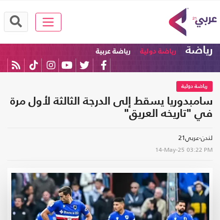
رياضة
رياضة دولية
رياضة عربية
رياضة دولية
سامبدوريا يسقط إلى الدرجة الثالثة لأول مرة
في "تاريخه العريق"
لندن-عربي21
14-May-25
03:22 PM