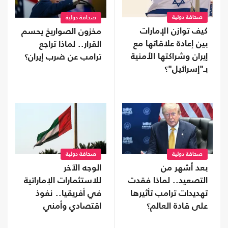
صحافة دولية
صحافة دولية
كيف توازن الإمارات
مخزون الصواريخ يحسم
بين إعادة علاقاتها مع
القرار.. لماذا تراجع
إيران وشراكتها الأمنية
ترامب عن ضرب إيران؟
بـ"إسرائيل"؟
صحافة دولية
صحافة دولية
بعد أشهر من
الوجه الآخر
التصعيد.. لماذا فقدت
للاستثمارات الإماراتية
تهديدات ترامب تأثيرها
في أفريقيا.. نفوذ
على قادة العالم؟
اقتصادي وأمني
يتوسع