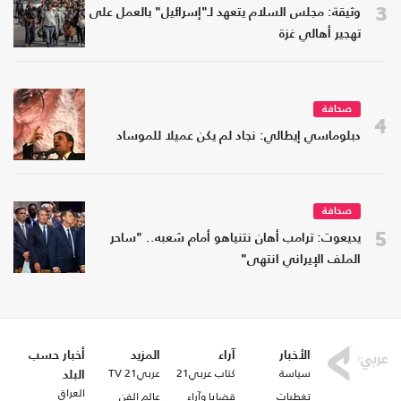
3
وثيقة: مجلس السلام يتعهد لـ"إسرائيل" بالعمل على
تهجير أهالي غزة
صحافة
4
دبلوماسي إيطالي: نجاد لم يكن عميلا للموساد
صحافة
5
يديعوت: ترامب أهان نتنياهو أمام شعبه.. "ساحر
الملف الإيراني انتهى"
الأخبار
آراء
المزيد
أخبار حسب
سياسة
كتاب عربي21
عربي21 TV
البلد
العراق
تغطيات
قضايا وآراء
عالم الفن