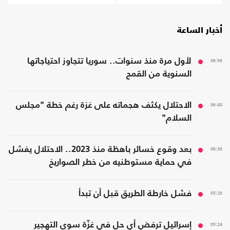
أخبار الساعة
06:56
لأول مرة منذ سنوات.. سوريا تتجاوز احتياجاتها
السنوية من القمح
06:48
الاحتلال يكثف هجماته على غزة رغم خطة "مجلس
السلام"
06:36
بعد وقوع خسائر باهظة منذ 2023.. الاحتلال يفشل
في حماية مستوطنيه من خطر الصواريخ
05:26
فشل خارطة الطريق قبل أن تبدأ
05:24
إسرائيل ترفض أي حل في غزّة سوى التهجير