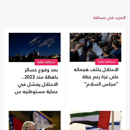
المزيد في صحافة
صحافة دولية
صحافة دولية
الاحتلال يكثف هجماته
بعد وقوع خسائر
على غزة رغم خطة
باهظة منذ 2023..
"مجلس السلام"
الاحتلال يفشل في
حماية مستوطنيه من
خطر الصواريخ