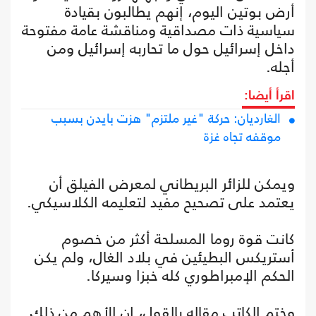
أرض بوتين اليوم، إنهم يطالبون بقيادة
سياسية ذات مصداقية ومناقشة عامة مفتوحة
داخل إسرائيل حول ما تحاربه إسرائيل ومن
أجله.
اقرأ أيضا:
الغارديان: حركة "غير ملتزم" هزت بايدن بسبب
موقفه تجاه غزة
ويمكن للزائر البريطاني لمعرض الفيلق أن
يعتمد على تصحيح مفيد لتعليمه الكلاسيكي.
كانت قوة روما المسلحة أكثر من خصوم
أستريكس البطيئين في بلاد الغال، ولم يكن
الحكم الإمبراطوري كله خبزا وسيركا.
وختم الكاتب مقاله بالقول، إن الأهم من ذلك