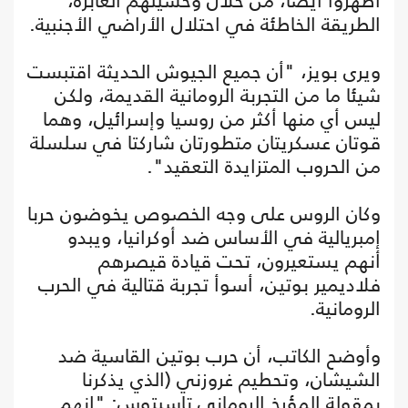
أظهروا أيضا، من خلال وحشيتهم العابرة،
الطريقة الخاطئة في احتلال الأراضي الأجنبية.
ويرى بويز، "أن جميع الجيوش الحديثة اقتبست
شيئا ما من التجربة الرومانية القديمة، ولكن
ليس أي منها أكثر من روسيا وإسرائيل، وهما
قوتان عسكريتان متطورتان شاركتا في سلسلة
من الحروب المتزايدة التعقيد".
وكان الروس على وجه الخصوص يخوضون حربا
إمبريالية في الأساس ضد أوكرانيا، ويبدو
أنهم يستعيرون، تحت قيادة قيصرهم
فلاديمير بوتين، أسوأ تجربة قتالية في الحرب
الرومانية.
وأوضح الكاتب، أن حرب بوتين القاسية ضد
الشيشان، وتحطيم غروزني (الذي يذكرنا
بمقولة المؤرخ الروماني تاسيتوس: "إنهم