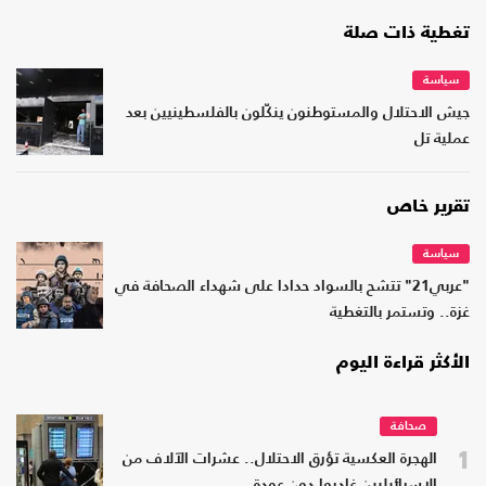
تغطية ذات صلة
سياسة
جيش الاحتلال والمستوطنون ينكّلون بالفلسطينيين بعد
عملية تل
تقرير خاص
سياسة
"عربي21" تتشح بالسواد حدادا على شهداء الصحافة في
غزة.. وتستمر بالتغطية
الأكثر قراءة اليوم
صحافة
1
الهجرة العكسية تؤرق الاحتلال.. عشرات الآلاف من
الإسرائيليين غادروا دون عودة