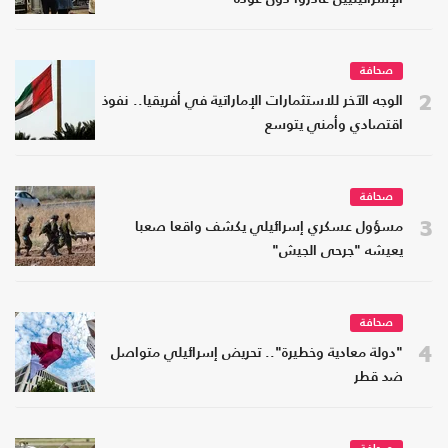
صحافة
2
الوجه الآخر للاستثمارات الإماراتية في أفريقيا.. نفوذ
اقتصادي وأمني يتوسع
صحافة
3
مسؤول عسكري إسرائيلي يكشف واقعا صعبا
يعيشه "جرحى الجيش"
صحافة
4
"دولة معادية وخطيرة".. تحريض إسرائيلي متواصل
ضد قطر