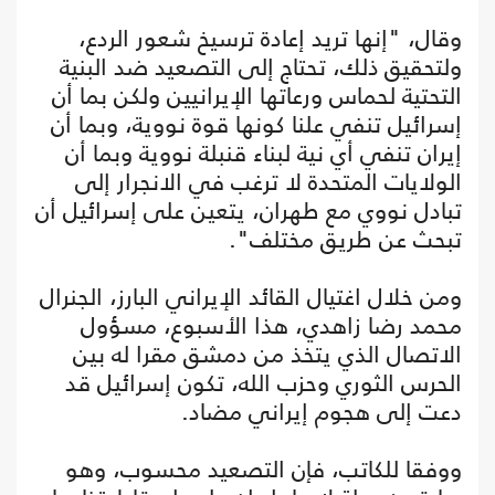
وقال، "إنها تريد إعادة ترسيخ شعور الردع،
ولتحقيق ذلك، تحتاج إلى التصعيد ضد البنية
التحتية لحماس ورعاتها الإيرانيين ولكن بما أن
إسرائيل تنفي علنا كونها قوة نووية، وبما أن
إيران تنفي أي نية لبناء قنبلة نووية وبما أن
الولايات المتحدة لا ترغب في الانجرار إلى
تبادل نووي مع طهران، يتعين على إسرائيل أن
تبحث عن طريق مختلف".
ومن خلال اغتيال القائد الإيراني البارز، الجنرال
محمد رضا زاهدي، هذا الأسبوع، مسؤول
الاتصال الذي يتخذ من دمشق مقرا له بين
الحرس الثوري وحزب الله، تكون إسرائيل قد
دعت إلى هجوم إيراني مضاد.
ووفقا للكاتب، فإن التصعيد محسوب، وهو