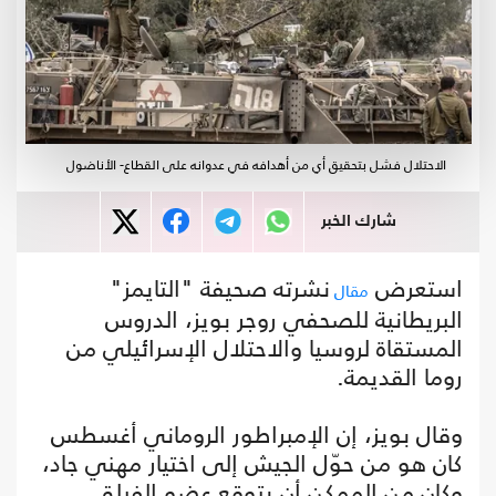
الاحتلال فشل بتحقيق أي من أهدافه في عدوانه على القطاع- الأناضول
شارك الخبر
استعرض
نشرته صحيفة "التايمز"
مقال
البريطانية للصحفي روجر بويز، الدروس
المستقاة لروسيا والاحتلال الإسرائيلي من
روما القديمة.
وقال بويز، إن الإمبراطور الروماني أغسطس
كان هو من حوّل الجيش إلى اختيار مهني جاد،
وكان من الممكن أن يتوقع عضو الفيلق