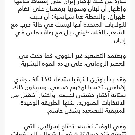
عبارة عن حيلة لإجبار إيران على إسقاط قناعها
وإظهار أن لبنان وسوريا يرقصان على أنغام
طهران. والنقطة هنا سياسية: أن تثبت
للولايات المتحدة أنها ليست في حالة حرب مع
الشعب الفلسطيني، بل مع رعاة حماس في
إيران.
ويعتمد التصعيد غير النووي، كما حدث في
العصر الروماني، على زيادة القوة البشرية.
وقد بدأ بوتين الكرة باستدعاء 150 ألف جندي
إضافي، تحسبا لهجوم صيفي. وسيكون ذلك
بمثابة اختبار حقيقي لدعمه، واختبار أفضل من
الانتخابات الصورية. لكنها الطريقة الوحيدة
المتبقية للتصعيد بشكل حاسم.
وفي الوقت نفسه، تحتاج إسرائيل، التي
تتوقع فتح جبهة ثانية في الشمال، إلى قوات