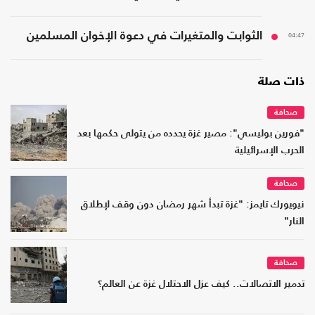
04:47
الثوابت والمتغيرات في دعوة الإخوان المسلمين
ذات صلة
صحافة
"فورين بوليسي": مصير غزة يحدده من يتولى حكمها بعد
الحرب الإسرائيلية
صحافة
نيويورك تايمز: "غزة تبدأ شهر رمضان دون وقف لإطلاق
النار"
صحافة
تدمير الاتصالات.. كيف عزل الاحتلال غزة عن العالم؟