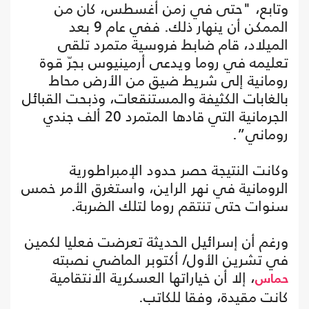
وتابع، "حتى في زمن أغسطس، كان من
الممكن أن ينهار ذلك. ففي عام 9 بعد
الميلاد، قام ضابط فروسية متمرد تلقى
تعليمه في روما ويدعى أرمينيوس بجرّ قوة
رومانية إلى شريط ضيق من الأرض محاط
بالغابات الكثيفة والمستنقعات، وذبحت القبائل
الجرمانية التي قادها المتمرد 20 ألف جندي
روماني”.
وكانت النتيجة حصر حدود الإمبراطورية
الرومانية في نهر الراين، واستغرق الأمر خمس
سنوات حتى تنتقم روما لتلك الضربة.
ورغم أن إسرائيل الحديثة تعرضت فعليا لكمين
في تشرين الأول/ أكتوبر الماضي نصبته
، إلا أن خياراتها العسكرية الانتقامية
حماس
كانت مقيدة، وفقا للكاتب.