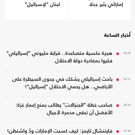
إماراتي يثير جدلا
لبنان "لإسرائيل"
بمنشور عن الولاء
أخبار الساعة
09:09
هجرة عكسية متصاعدة.. قرابة مليوني "إسرائيلي"
فكروا بمغادرة دولة الاحتلال
08:51
باحث إسرائيلي يشكك في جدوى السيطرة على
الأراضي.. هل يحمي الاحتلال "إسرائيل"؟
08:20
صاحب خطة "الجنرالات" يطالب بمنع إعمار غزة:
الأفضل أن تبقى مدمرة لأجيال
07:44
فايننشال تايمز: كيف كسبت الإمارات ودّ واشنطن؟