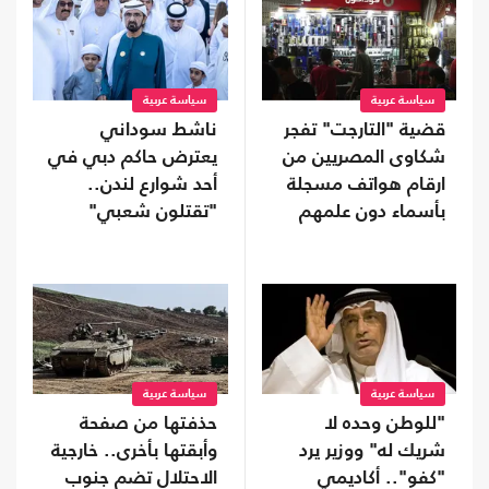
سياسة عربية
سياسة عربية
قضية "التارجت" تفجر
ناشط سوداني
شكاوى المصريين من
يعترض حاكم دبي في
ارقام هواتف مسجلة
أحد شوارع لندن..
بأسماء دون علمهم
"تقتلون شعبي"
(شاهد)
سياسة عربية
سياسة عربية
"للوطن وحده لا
حذفتها من صفحة
شريك له" ووزير يرد
وأبقتها بأخرى.. خارجية
"كفو".. أكاديمي
الاحتلال تضم جنوب