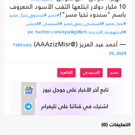
10 مليار دولار ابتلعها الثقب الأسود المعروف
باسم "سندوء تحيا مسر"!
#مصر
#صندوق_تحيا_مصر
#تحيا_مصر
#السيسي_يبيع_مصر
#السيسى
#الجيش
#الجمهورية_الجديدة
pic.twitter.com/Ayw8gJ8krh
— أحمد عبد العزيز (@AAAzizMisr)
February
29, 2024
مصر
السيسي
القاهرة
تابع آخر الأخبار على جوجل نيوز
اشترك في قناتنا على تليغرام
التعليقات (0)