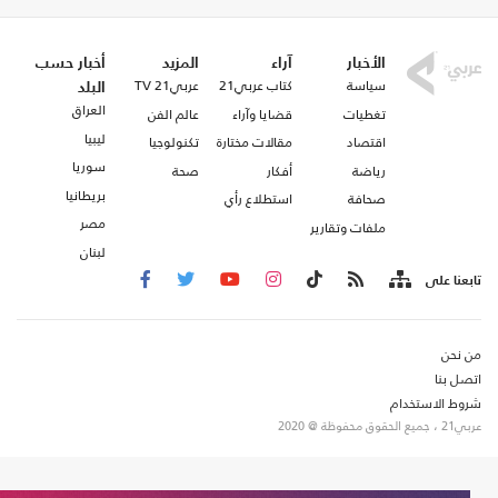
الأخبار
آراء
المزيد
أخبار حسب
سياسة
كتاب عربي21
عربي21 TV
البلد
العراق
تغطيات
قضايا وآراء
عالم الفن
ليبيا
اقتصاد
مقالات مختارة
تكنولوجيا
سوريا
رياضة
أفكار
صحة
بريطانيا
صحافة
استطلاع رأي
مصر
ملفات وتقارير
لبنان
تابعنا على
من نحن
اتصل بنا
شروط الاستخدام
عربي21 ، جميع الحقوق محفوظة @ 2020