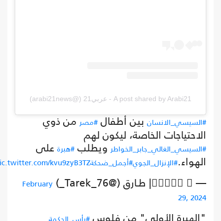
A post shared by Arabi21 - عربي21 (@arabi21news)
بين أطفال
من ذوي
#السيسي_الانسان
#مصر
الاحتياجات الخاصة، ليكون لهم
ويطلب
على
#السيسي_الغالي_جابر_الخواطر
#هبرة
الهواء.
#الإنزال_الجوي
#أجمل_ضحكة
pic.twitter.com/kvu9zyB3TZ
— 𝐓𝐚𝐫𝐞𝐤 | طـارق (@Tarek_76_)
February
29, 2024
"الهبرة الأولى" من فلوس
#رأس_الحكمة