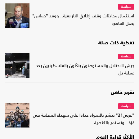
سياسة
استكمال محادثات وقف إطلاق النار بغزة.. ووفد "حماس"
يصل القاهرة
تغطية ذات صلة
سياسة
جيش الاحتلال والمستوطنون ينكّلون بالفلسطينيين بعد
عملية تل
تقرير خاص
سياسة
"عربي21" تتشح بالسواد حدادا على شهداء الصحافة في
غزة.. وتستمر بالتغطية
الأكثر قراءة اليوم