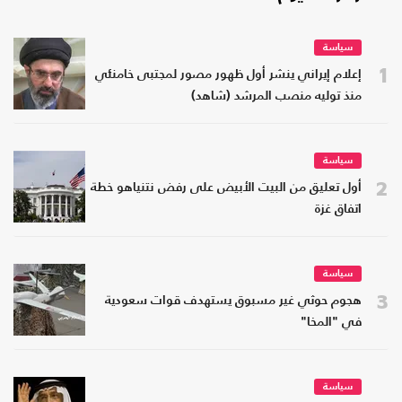
سياسة
1
إعلام إيراني ينشر أول ظهور مصور لمجتبى خامنئي
منذ توليه منصب المرشد (شاهد)
سياسة
2
أول تعليق من البيت الأبيض على رفض نتنياهو خطة
اتفاق غزة
سياسة
3
هجوم حوثي غير مسبوق يستهدف قوات سعودية
في "المخا"
سياسة