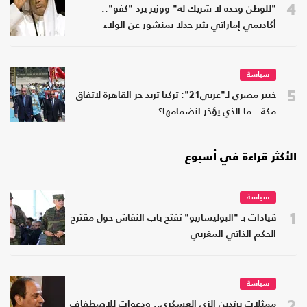
4
"للوطن وحده لا شريك له" ووزير يرد "كفو"..
أكاديمي إماراتي يثير جدلا بمنشور عن الولاء
سياسة
5
خبير مصري لـ"عربي21": تركيا تريد جر القاهرة لاتفاق
مكة.. ما الذي يؤخر انضمامها؟
الأكثر قراءة في أسبوع
سياسة
1
قيادات بـ "البوليساريو" تفتح باب النقاش حول مقترح
الحكم الذاتي المغربي
سياسة
2
ممثلات يرتدين الزي العسكري.. ودعوات للاصطفاف