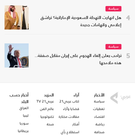
سياسة
4
هل انهارت التهدئة السعودية الإماراتية؟ تراشق
إعلامي واتهامات جديدة
سياسة
5
ترامب يعلن إلغاء الهجوم على إيران مقابل صفقة..
هذه ملامحها
الأخبار
آراء
المزيد
أخبار حسب
سياسة
كتاب عربي21
عربي21 TV
البلد
العراق
تغطيات
قضايا وآراء
عالم الفن
ليبيا
اقتصاد
مقالات مختارة
تكنولوجيا
سوريا
رياضة
أفكار
صحة
بريطانيا
صحافة
استطلاع رأي