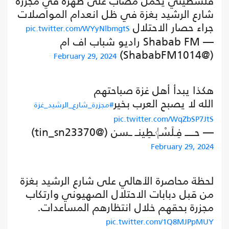
فلسطيني يحمل مصاب على ظهره في مجزرة
شارع الرشيد بغزة في ظل انعدام المواصلات
جراء حصار الاحتلال
pic.twitter.com/WYyNlbmgtS
— Shabab FM راديو شباب اف ام
(@ShababFM1014)
February 29, 2024
هكذا يبدأ أهل غزة صباحتهم
الله لا يصبح العرب بخير
#مجزرة_شارع_الرشيد_غزة
pic.twitter.com/WqZbSP7JtS
— حــــــ فِـلَسْـ𓂆ـطِينــ ــسن (@tin_sn23370)
February 29, 2024
لحظة محاصرة الأهالي على شارع الرشيد بغزة
من قبل دبابات الاحتلال الصهيوني وارتكاب
مجزرة بحقهم خلال انتظارهم المساعدات.
pic.twitter.com/1Q8MJPpMUY