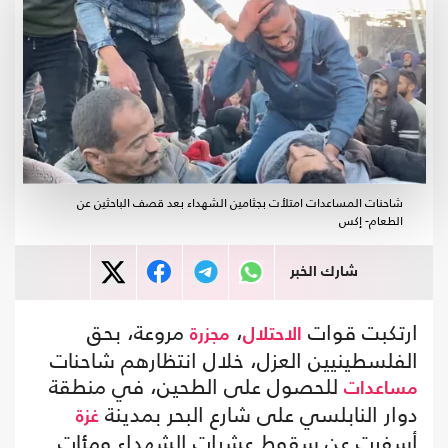
شاحنات المساعدات امتلأت بجثامين الشهداء بعد قصف الباحثين عن
الطعام- إكس
شارك الخبر
ارتكبت قوات
،
مروعة، بحق
الاحتلال
مجزرة
الفلسطينيين العزل، خلال انتظارهم شاحنات
للحصول على الطحين، في منطقة
مساعدات
دوار النابلسي على شارع البحر بمدينة
غزة
أسفرت عن سقوط عشرات الشهداء ومئات