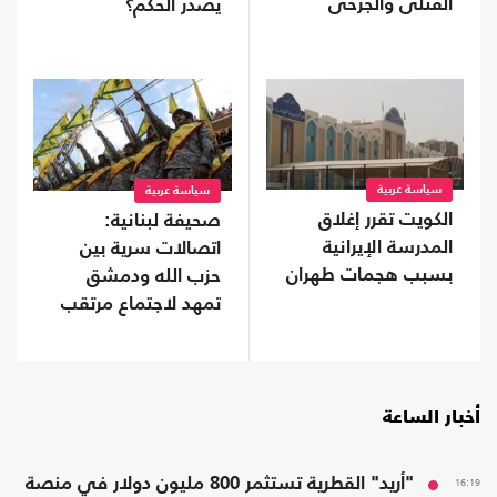
القتلى والجرحى
يصدر الحكم؟
سياسة عربية
سياسة عربية
الكويت تقرر إغلاق
صحيفة لبنانية:
المدرسة الإيرانية
اتصالات سرية بين
بسبب هجمات طهران
حزب الله ودمشق
تمهد لاجتماع مرتقب
أخبار الساعة
16:19
"أريد" القطرية تستثمر 800 مليون دولار في منصة