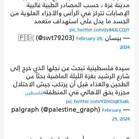
مدينة غزة ، حسب المصادر الطبية غالبية
الإصابات تتركز في الرأس والأجزاء العلوية من
الجسد ما يدل على استهداف متعمد
pic.twitter.com/2y843LCQjY
— بيسان 🇵🇸𓂆 (@swt79203)
February 29,
2024
سيدة فلسطينية تبحث عن نجلها الذي خرج إلى
شارع الرشيد بغزة الليلة الماضية بحثاً عن
الطحين والغذاء قبل أن يرتكب جيش الاحتلال
مجزرة بحق الأهالي في المنطقة
#فلسطين
pic.twitter.com/YZmOqKSa6L
— palgraph (@palestine_graph)
February
29, 2024