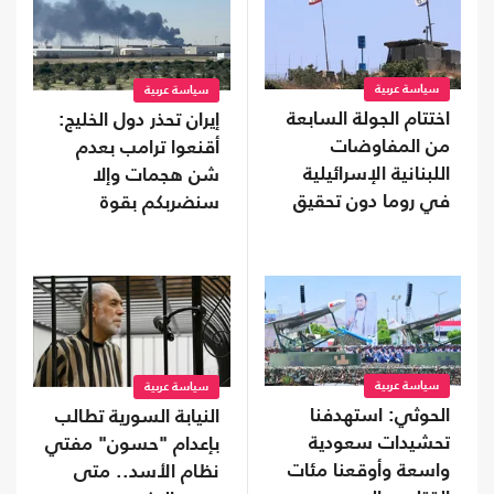
سياسة عربية
سياسة عربية
اختتام الجولة السابعة
إيران تحذر دول الخليج:
من المفاوضات
أقنعوا ترامب بعدم
اللبنانية الإسرائيلية
شن هجمات وإلا
في روما دون تحقيق
سنضربكم بقوة
تقدم
سياسة عربية
سياسة عربية
الحوثي: استهدفنا
النيابة السورية تطالب
تحشيدات سعودية
بإعدام "حسون" مفتي
واسعة وأوقعنا مئات
نظام الأسد.. متى