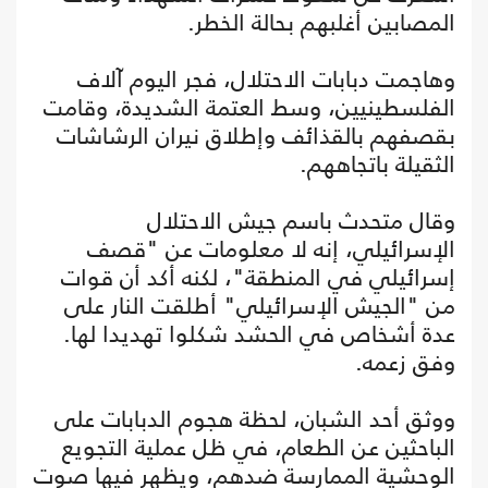
المصابين أغلبهم بحالة الخطر.
وهاجمت دبابات الاحتلال، فجر اليوم آلاف
الفلسطينيين، وسط العتمة الشديدة، وقامت
بقصفهم بالقذائف وإطلاق نيران الرشاشات
الثقيلة باتجاههم.
وقال متحدث باسم جيش الاحتلال
الإسرائيلي، إنه لا معلومات عن "قصف
إسرائيلي في المنطقة"، لكنه أكد أن قوات
من "الجيش الإسرائيلي" أطلقت النار على
عدة أشخاص في الحشد شكلوا تهديدا لها.
وفق زعمه.
ووثق أحد الشبان، لحظة هجوم الدبابات على
الباحثين عن الطعام، في ظل عملية التجويع
الوحشية الممارسة ضدهم، ويظهر فيها صوت