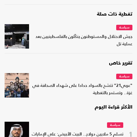
تغطية ذات صلة
سياسة
جيش الاحتلال والمستوطنون ينكّلون بالفلسطينيين بعد
عملية تل
تقرير خاص
سياسة
"عربي21" تتشح بالسواد حدادا على شهداء الصحافة في
غزة.. وتستمر بالتغطية
الأكثر قراءة اليوم
سياسة
1
تسلم 5 ملايين دولار.. البيت الأبيض: على الإمارات