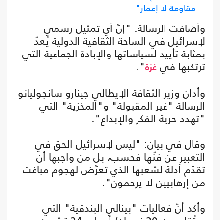
مقاومة لا إعمار"
وأضافت الرسالة: "إنّ أي تمثيل رسمي
لإسرائيل في الساحة الثقافية الدولية يُعدّ
بمثابة تأييد لسياساتها والإبادة الجماعية التي
ترتكبها في
".
غزة
وأدان وزير الثقافة الإيطالي جينارو سانجوليانو
الرسالة "غير المقبولة" و"المخزية" التي
"تهدد حرية الفكر والإبداع".
وقال في بيان: "ليس لإسرائيل الحق في
التعبير عن فنّها فحسب، بل من واجبها أن
تقدّم أدلة لشعبها الذي تعرّض لهجوم مباغت
من إرهابيين لا يرحمون".
وأكد أنّ فعاليات "بينالي البندقية" التي