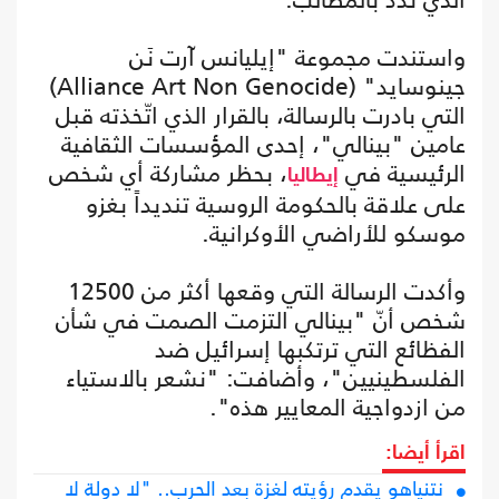
واستندت مجموعة "إيليانس آرت نَن
جينوسايد" (Alliance Art Non Genocide)
التي بادرت بالرسالة، بالقرار الذي اتّخذته قبل
عامين "بينالي"، إحدى المؤسسات الثقافية
الرئيسية في
، بحظر مشاركة أي شخص
إيطاليا
على علاقة بالحكومة الروسية تنديداً بغزو
موسكو للأراضي الأوكرانية.
وأكدت الرسالة التي وقعها أكثر من 12500
شخص أنّ "بينالي التزمت الصمت في شأن
الفظائع التي ترتكبها إسرائيل ضد
الفلسطينيين"، وأضافت: "نشعر بالاستياء
من ازدواجية المعايير هذه".
اقرأ أيضا:
نتنياهو يقدم رؤيته لغزة بعد الحرب.. "لا دولة لا