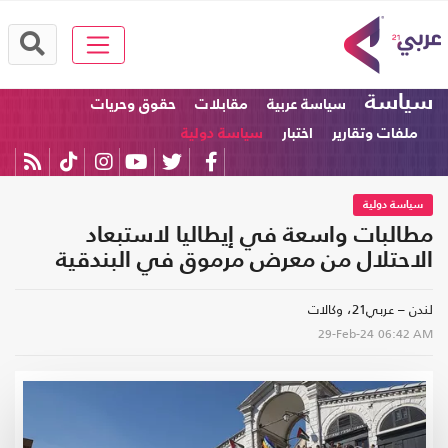
سياسة
سياسة عربية
مقابلات
حقوق وحريات
ملفات وتقارير
اختبار
سياسة دولية
سياسة دولية
مطالبات واسعة في إيطاليا لاستبعاد
الاحتلال من معرض مرموق في البندقية
لندن – عربي21، وكالات
29-Feb-24
06:42 AM