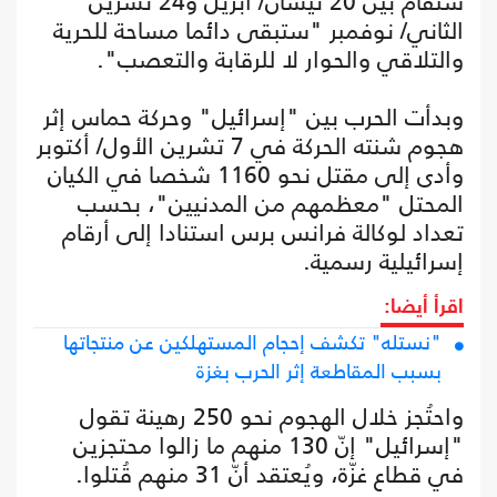
ستُقام بين 20 نيسان/ أبريل و24 تشرين
الثاني/ نوفمبر "ستبقى دائما مساحة للحرية
والتلاقي والحوار لا للرقابة والتعصب".
وبدأت الحرب بين "إسرائيل" وحركة حماس إثر
هجوم شنته الحركة في 7 تشرين الأول/ أكتوبر
وأدى إلى مقتل نحو 1160 شخصا في الكيان
المحتل "معظمهم من المدنيين"، بحسب
تعداد لوكالة فرانس برس استنادا إلى أرقام
إسرائيلية رسمية.
اقرأ أيضا:
"نستله" تكشف إحجام المستهلكين عن منتجاتها
بسبب المقاطعة إثر الحرب بغزة
واحتُجز خلال الهجوم نحو 250 رهينة تقول
"إسرائيل" إنّ 130 منهم ما زالوا محتجزين
في قطاع غزّة، ويُعتقد أنّ 31 منهم قُتلوا.