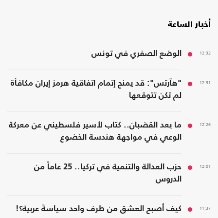
أخبار الساعة
12:32
الوضع الصفري في تونس
12:31
"هآرتس": قد يمنح إتمام اتفاقية هرمز إيران مكافأة
لم تكن تتوقعها
12:26
ما بعد القضبان.. كتاب لأسير فلسطيني عن معركة
الوعي في مواجهة هندسة الخضوع
12:01
حزب العدالة والتنمية في تركيا.. 25 عاماً من
الدروس
11:37
كيف أصبح العشق من طرف واحد سياسةً عربية؟!