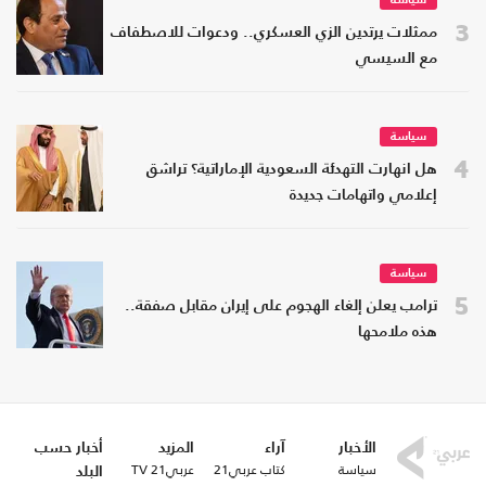
سياسة
3
ممثلات يرتدين الزي العسكري.. ودعوات للاصطفاف
مع السيسي
سياسة
4
هل انهارت التهدئة السعودية الإماراتية؟ تراشق
إعلامي واتهامات جديدة
سياسة
5
ترامب يعلن إلغاء الهجوم على إيران مقابل صفقة..
هذه ملامحها
الأخبار
آراء
المزيد
أخبار حسب
سياسة
كتاب عربي21
عربي21 TV
البلد