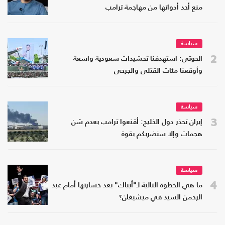
منع أحد أدواتها من مهاجمة ترامب
سياسة
2
الحوثي: استهدفنا تحشيدات سعودية واسعة
وأوقعنا مئات القتلى والجرحى
سياسة
3
إيران تحذر دول الخليج: أقنعوا ترامب بعدم شن
هجمات وإلا سنضربكم بقوة
سياسة
4
ما هي الخطوة التالية لـ"أيباك" بعد خسارتها أمام عبد
الرحمن السيد في ميشيغان؟