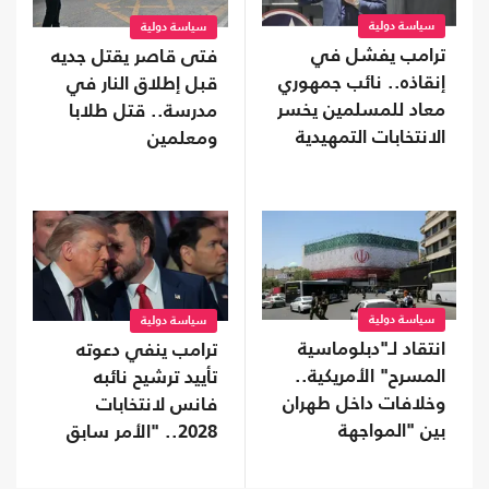
سياسة دولية
سياسة دولية
ترامب يفشل في
فتى قاصر يقتل جديه
إنقاذه.. نائب جمهوري
قبل إطلاق النار في
معاد للمسلمين يخسر
مدرسة.. قتل طلابا
الانتخابات التمهيدية
ومعلمين
في تينيسي
سياسة دولية
سياسة دولية
انتقاد لـ"دبلوماسية
ترامب ينفي دعوته
المسرح" الأمريكية..
تأييد ترشيح نائبه
وخلافات داخل طهران
فانس لانتخابات
بين "المواجهة
2028.. "الأمر سابق
والتفاوض"
لأوانه"