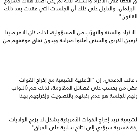
 الخطأ على الأكراد والسنة، لأنه لم يكن أصلا هناك مشروع
 البرلمان، والدليل على ذلك أن الجلسات التي عقدت بعد ذلك
لقانون".
الأكراد والسنة والتهرّب من المسؤولية، لذلك كان الأمر مبيتا
طرفين الكردي والسني أعلنوا صراحة وبدون نفاق موقفهم من
غالب الدعمي، إن "الأغلبية الشيعية مع إخراج القوات
ا بعض من يحسب على فصائل المقاومة، لذلك هم (النواب
خولهم للجلسة هو عدم رغبتهم بالتصويت وإخراجهم بهذا
 "غالبية القوى الشيعية تريد إخراج القوات الأمريكية بشكل لا يزعج الولايات
يقة قسرية سيؤدي إلى نتائج سلبية على العراق".