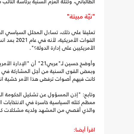
الطالباني، وكتلة العزم السنية برئاسة النائب
"نيّة مبيتة"
تعليقا على ذلك، تساءل المحلل السياسي ال
القوات الأم
الأمريكيين على إدارة الدولة؟".
وأوضح حسين لـ"عربي21" 
وبعض القوى السنية من أجل المشاركة في حك
كانت فيهم أصوات ترفض هذا الأمر خشية انق
وتابع: "إذن المسؤول عن تشكيل الحكومة الحا
معظم كتله السياسية خاسرة في الانتخابات البر
والذي أقصي من المشهد ولديه مشكلات كبي
اقرأ أيضا: