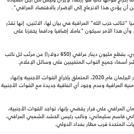
ن أن يؤدي هذا الانزعاج إلى الإضرار بالاقتصاد العراقي".
كتائب حزب الله" العراقية في بيان لها، الاثنين، إنها تقدّر
أن هذا الأمر سيكون "عاملا إضافيا ودافعا يحفزنا على
ووجّه رئيس البرلمان بالإنابة، محسن المندلاوي، بقطع مليون دينار عراقي (650 دولارا) عن مرتّب كل نائب
ر أسماء جميع النواب المتغيبين على وسائل الإعلام.
ودعا المندلاوي، حكومة بلاده إلى "تنفيذ قرار البرلمان عام 2020، المتعلق بإخراج القوات الأجنبية وإنهاء
منية العراقية وعدم وجود أي اتفاقية جديدة مع القوات الأجنبية
ي/ يناير 2020، صوت البرلمان العراقي على قرار يقضي بإنهاء تواجد القوات الأجنبية،
راني قاسم سليماني، ونائب رئيس الحشد الشعبي العراقي،
يات المتحدة قرب مطار بغداد الدولي.