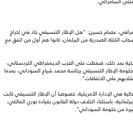
 مثنى السامرائي.
عراقي، عصام حسين: "هل الإطار التنسيقي جاد في إخراج
ريكية، لأنه في عام 2021 بعد انسحاب الكتلة الصدرية من البرلمان، كانوا هم أول من اتفق مع
أن "الإدارة الأمريكية بعد ذلك، ضغطت على الحزب الديمقراطي الكردستاني،
ومة الإطار التنسيقي برئاسة محمد شياع السوداني، بعدما
لابهم على الاتفاقات".
لية هي الإدارة الأمريكية، خصوصا أن الإطار التنسيقي كانت
لمانية، باستثناء ائتلاف دولة القانون بقيادة نوري المالكي،
رة من حكومة السوداني".