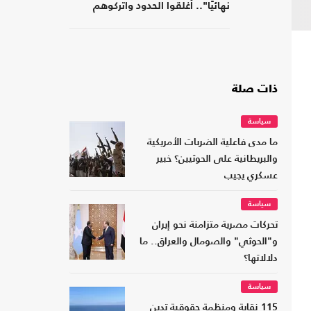
نهائيًا".. أغلقوا الحدود واتركوهم
لمصر
ذات صلة
سياسة
ما مدى فاعلية الضربات الأمريكية
والبريطانية على الحوثيين؟ خبير
عسكري يجيب
سياسة
تحركات مصرية متزامنة نحو إيران
و"الحوثي" والصومال والعراق.. ما
دلالاتها؟
سياسة
115 نقابة ومنظمة حقوقية تدين