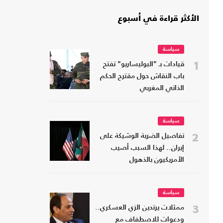
الأكثر قراءة في أسبوع
سياسة
1
قيادات بـ "البوليساريو" تفتح
باب النقاش حول مقترح الحكم
الذاتي المغربي
سياسة
2
تفاصيل الضربة الوشيكة على
إيران.. لهذا السبب أصيب
الأمريكيون بالذهول
سياسة
3
ممثلات يرتدين الزي العسكري..
ودعوات للاصطفاف مع