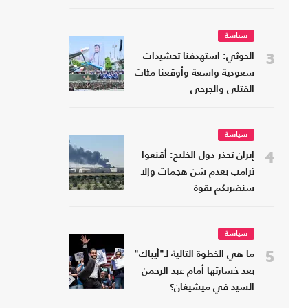
سياسة
3
الحوثي: استهدفنا تحشيدات
سعودية واسعة وأوقعنا مئات
القتلى والجرحى
سياسة
4
إيران تحذر دول الخليج: أقنعوا
ترامب بعدم شن هجمات وإلا
سنضربكم بقوة
سياسة
5
ما هي الخطوة التالية لـ"أيباك"
بعد خسارتها أمام عبد الرحمن
السيد في ميشيغان؟