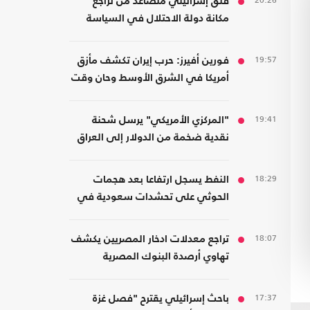
20:26
قلق إسرائيلي متصاعد من تراجع
مكانة دولة الاحتلال في السياسة
الأمريكية
19:57
فورين أفيرز: حرب إيران تكشف مأزق
أمريكا في الشرق الأوسط وحان وقت
الانسحاب
19:41
"المركزي الأمريكي" يرسل شحنة
نقدية ضخمة من الدولار إلى العراق
18:29
النفط يسجل ارتفاعا بعد هجمات
الحوثي على تحشدات سعودية في
اليمن
18:07
تراجع معدلات ادخار المصريين يكشف
تهاوي أرصدة البنوك المصرية
17:37
باحث إسرائيلي يقترح "فصل غزة