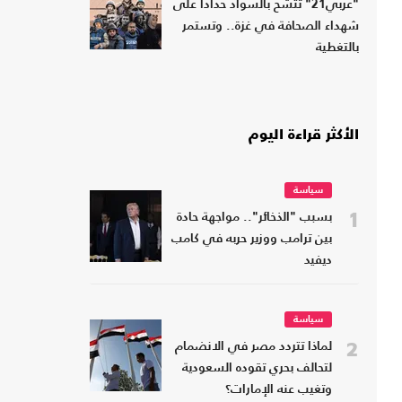
"عربي21" تتشح بالسواد حدادا على
شهداء الصحافة في غزة.. وتستمر
بالتغطية
الأكثر قراءة اليوم
سياسة
1
بسبب "الذخائر".. مواجهة حادة
بين ترامب ووزير حربه في كامب
ديفيد
سياسة
2
لماذا تتردد مصر في الانضمام
لتحالف بحري تقوده السعودية
وتغيب عنه الإمارات؟