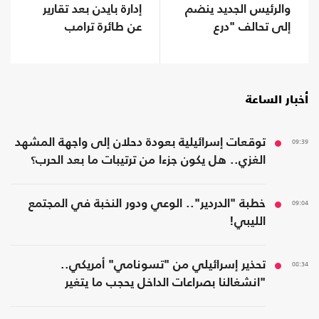
والرئيس الجديد ينضم
إدارة بايدن بعد تقارير
إلى تحالف "درع
عن طائرة ترامب
الأمريكتين"
أخبار الساعة
09:39
توقعات إسرائيلية بعودة دحلان إلى واجهة المشهد
الغزي.. هل يكون جزءا من ترتيبات ما بعد الحرب؟
09:04
خطبة "الدردير".. الوعي ودور النخبة في المجتمع
الليبي!
08:34
تحذير إسرائيلي من "تسونامي" أمريكي..
"انشغالنا بصراعات الداخل يحجب ما يتغير
بواشنطن"