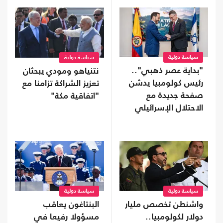
سياسة دولية
سياسة دولية
"بداية عصر ذهبي"..
نتنياهو ومودي يبحثان
رئيس كولومبيا يدشن
تعزيز الشراكة تزامنا مع
صفحة جديدة مع
"اتفاقية مكة"
الاحتلال الإسرائيلي
سياسة دولية
سياسة دولية
واشنطن تخصص مليار
البنتاغون يعاقب
دولار لكولومبيا..
مسؤولا رفيعا في