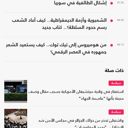
07:35
إشكال الطائفية في سوريا
06:50
الشعبوية وأزمة الديمقراطية.. كيف أعاد الشعب
رسم حدود السلطة؟.. كتاب جديد
06:13
من هوميروس إلى تيك توك.. كيف يستعيد الشعر
جمهوره في العصر الرقمي؟
ذات صلة
سياسة
استنفار في ولاية ميتشيغان الأمريكية بسبب مقال وصف
مدينة بأنها "عاصمة الجهاد"
سياسة
واشنطن تحذر من حراك الجزائر في مجلس الأمن ضد
الاحتلال.. "يهدد المفاوضات"