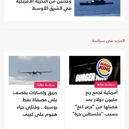
وحدتين من البحرية الأمريكية
في الشرق الأوسط
المزيد في سياسة
سياسة دولية
سياسة دولية
أمريكية تجمع ربع
حريق وإصابات بقصف
مليون دولار بعد
على مصفاة نفط
فصلها من "برغر كنغ"
روسية.. وقتلى جراء
بسبب "فلسطين حرة"
هجوم على كييف