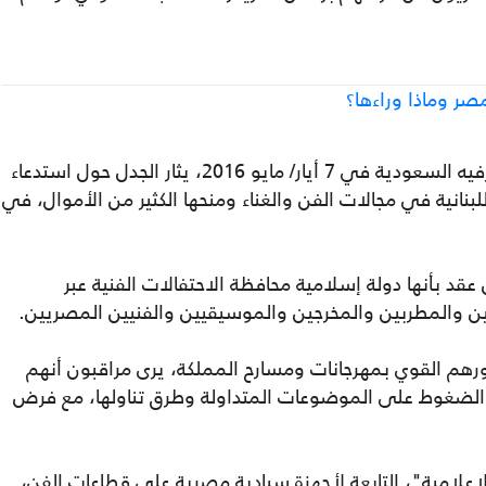
ر وماذا وراءها؟
وخلال السنوات السابقة ومع إنشاء هيئة الترفيه السعودية في 7 أيار/ مايو 2016، يثار الجدل حول استدعاء
بنانية في مجالات الفن والغناء ومنحها الكثير من الأموال، في
قد بأنها دولة إسلامية محافظة الاحتفالات الفنية عبر
ن والمطربين والمخرجين والموسيقيين والفنيين المصريين.
رهم القوي بمهرجانات ومسارح المملكة، يرى مراقبون أنهم
لضغوط على الموضوعات المتداولة وطرق تناولها، مع فرض
علامية"، التابعة لأجهزة سيادية مصرية على قطاعات الفن،