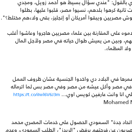
ي بالقول: "عندي سؤال بسيط هو أحمد زويل، ومجدي
تانية كرهوا بلدهم، نسيوا مصر، قلبوا عليها، بطلوا
ش مصريين ويبقوا أمريكان أو إنجليز، بقى ولاءهم مختلط؟".
لاموه على المقارنة بين علماء مصريين هاجروا وعاشوا أغلب
مالهم، وبين من يعيش طوال حياته في مصر ولأجل المال
لا العظماء.
مرها في البلاد دي واخدوا الجنسية عشان ظروف العمل
يش في مصر وأكل عيشه من مصر وفي مصر بس لما اترماله
اللي انا وانت عارفين كويس اوي…
https://t.co/iIwl6V6J3m
اتحاد جدة" السعودي الحصول على خدمات المصري محمد
مصريون عن فرحتهم برفض "الريدز"، الطلب السعودي، وعدم