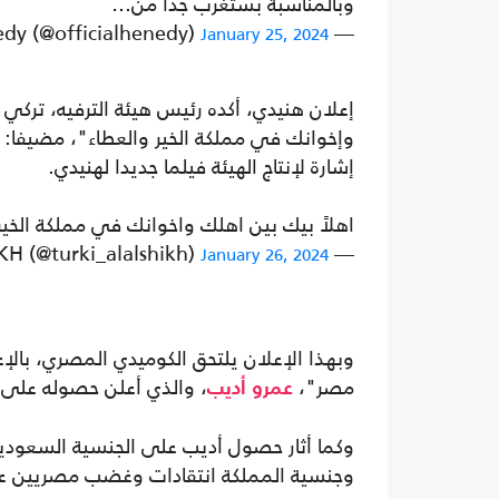
وبالمناسبة بستغرب جدا من…
— Mohamed Henedy (@officialhenedy)
January 25, 2024
إعلان هنيدي، أكده رئيس هيئة الترفيه، تركي
وإخوانك في مملكة الخير والعطاء"، مضيفا: 
إشارة لإنتاج الهيئة فيلما جديدا لهنيدي.
اهلاً بيك بين اهلك واخوانك في مملكة الخير 
— TURKI ALALSHIKH (@turki_alalshikh)
January 26, 2024
وبهذا الإعلان يلتحق الكوميدي المصري، با
مصر"،
، والذي أعلن حصوله على 
عمرو أديب
وكما أثار حصول أديب على الجنسية السعودي
وجنسية المملكة انتقادات وغضب مصريين عبر