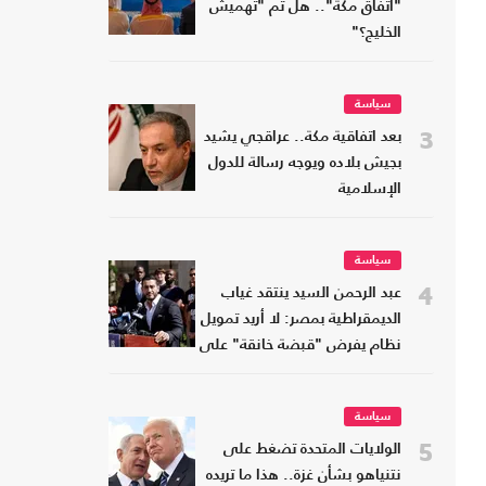
"اتفاق مكة".. هل تم "تهميش
الخليج؟"
سياسة
3
بعد اتفاقية مكة.. عراقجي يشيد
بجيش بلاده ويوجه رسالة للدول
الإسلامية
سياسة
4
عبد الرحمن السيد ينتقد غياب
الديمقراطية بمصر: لا أريد تمويل
نظام يفرض "قبضة خانقة" على
شعبه
سياسة
5
الولايات المتحدة تضغط على
نتنياهو بشأن غزة.. هذا ما تريده