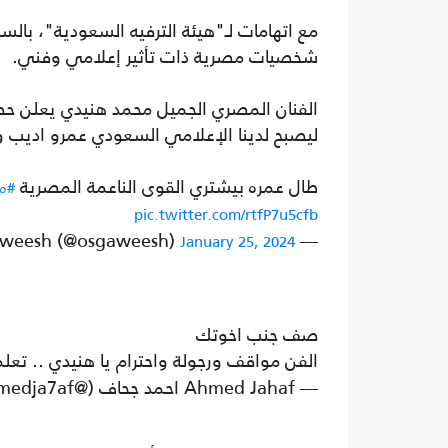
مع اتهامات لـ"هيئة الترفيه السعودية"، بالس
شخصيات مصرية ذات تأثير إعلامي وفني.
الفنان المصري الجميل محمد هنيدي يعلن ح
ليصبح لدينا الإعلامي السعودي عمرو اديب 
طال عمره بيشتري القوى الناعمة المصرية
#م
pic.twitter.com/rtfP7u5cfb
— Osama Gaweesh (@osgaweesh)
January 25, 2024
صف جنب اخوتك
الفن مواقف ورجولة واحترام يا هنيدي .. تعلم
— Ahmed Jahaf احمد جحاف (@a7medja7af)