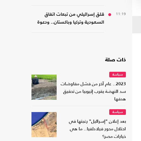
مسلمة!
11:19
قلق إسرائيلي من تبعات اتفاق
السعودية وتركيا وباكستان.. ودعوة
لتشكيل تحالفات موازية
ذات صلة
سياسة
2023.. عام آخر من فشل مفاوضات
سد النهضة يقرب إثيوبيا من تحقيق
هدفها
سياسة
بعد إعلان "إسرائيل" رغبتها في
احتلال محور فيلادلفيا.. ما هي
خيارات مصر؟