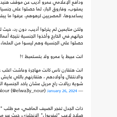
ودافع الإعلامي عمرو أديب عن موقف هنيد
يعقوب، وفاروق الباز، لما حصلوا على جنسيات 
يساعدوها، المصريين كرهوهم، عرفوا ما يبقو
ولكن متابعين لم يتركوا أديب، دون رد، حيث 
حياتهم في الخارج وأخذوا الجنسية نتيجة أع
حصلوا على الجنسية وهم ليسوا من العلماء و
انت عبيط يا عمرو ولا بتستعبط ؟!
انت هتقارن ناس كانت مهاجرة وعاشت اغلب ع
والانتقال وأولادهم ، هتقارنهم باللي عا
شوية ريالات راح مريل عشان ياخد الجنسية 
— Mohamed Nour (@elwa3y_nour)
January 26, 2024
ذات الجدل تفجر الصيف الماضي، مع طلب "
صلاح لاعب "ليفربول" الإنجليزي، حيث عبر 