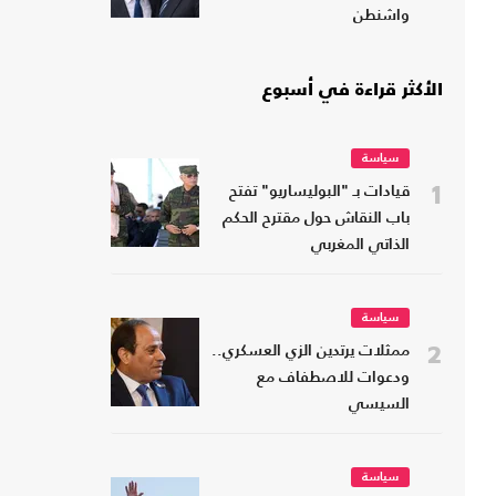
واشنطن
الأكثر قراءة في أسبوع
سياسة
1
قيادات بـ "البوليساريو" تفتح
باب النقاش حول مقترح الحكم
الذاتي المغربي
سياسة
2
ممثلات يرتدين الزي العسكري..
ودعوات للاصطفاف مع
السيسي
سياسة