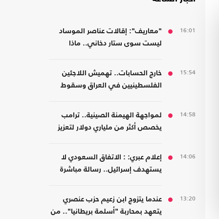
16:01
"معاريف": إقالات عناصر الموساد
ليست سوى ستار دخاني.. ماذا
يحدث؟
15:54
خارج الحسابات.. تهميش اللاجئين
الفلسطينيين في العراق وسقوط
المسؤولية المؤسسية
14:58
لمواجهة الهيمنة الصينية.. ترامب
يخصص أكثر من ملياري دولار لتعزيز
إنتاج المعادن الحيوية
14:06
إعلام عبري: : الاتفاق السعودي لا
يستهدف إسرائيل.. رسالة مباشرة
إلى إيران
13:20
عندما يتزوج ابن زعيم حزب عنصري
يتعهد بمحاربة "أسلمة بريطانيا".. من