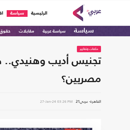
(current)
الرئيسية
سياسة
اق
سياسة
سياسة عربية
مقابلات
حقوق 
ملفات وتقارير
تجنيس أديب وهنيدي.. ه
مصريين؟
القاهرة- عربي21
27-Jan-24
03:26 PM