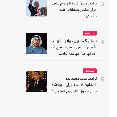
3
ترامب يعلن إلغاء الهجوم على
إيران مقابل صفقة.. هذه
ملامحها
سياسة
4
تسلم 5 ملايين دولار.. البيت
الأبيض: على الإمارات منع أحد
أدواتها من مهاجمة ترامب
سياسة
5
ترامب يحدد موعد بدء
المفاوضات مع إيران.. ويكشف
مفاجأة حول "الهجوم الملغي"