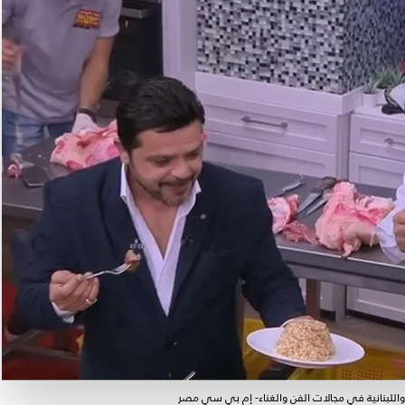
واللبنانية في مجالات الفن والغناء- إم بي سي مصر