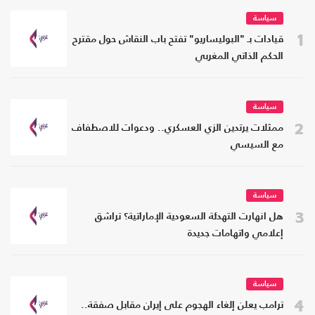
سياسة
1
قيادات بـ "البوليساريو" تفتح باب النقاش حول مقترح
الحكم الذاتي المغربي
سياسة
2
ممثلات يرتدين الزي العسكري.. ودعوات للاصطفاف
مع السيسي
سياسة
3
هل انهارت التهدئة السعودية الإماراتية؟ تراشق
إعلامي واتهامات جديدة
سياسة
4
ترامب يعلن إلغاء الهجوم على إيران مقابل صفقة..