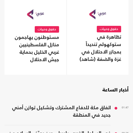
حقوق وحريات
حقوق وحريات
تظاهرة في
مستوطنون يهاجمون
ستوكهولم تنديداً
منازل الفلسطينيين
بمجازر الاحتلال في
غربي الخليل بحماية
غزة والضفة (شاهد)
جيش الاحتلال
أخبار الساعة
01:47
اتفاق مكة للدفاع المشترك وتشكيل توازن أمني
جديد في المنطقة
00:26