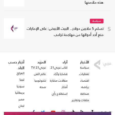
هذه ملامحها
سياسة
5
تسلم 5 ملايين دولار.. البيت الأبيض: على الإمارات
منع أحد أدواتها من مهاجمة ترامب
الأخبار
آراء
المزيد
أخبار حسب
سياسة
كتاب عربي21
عربي21 TV
البلد
العراق
تغطيات
قضايا وآراء
عالم الفن
ليبيا
اقتصاد
مقالات مختارة
تكنولوجيا
سوريا
رياضة
أفكار
صحة
بريطانيا
صحافة
استطلاع رأي
مصر
ملفات وتقارير
لبنان
تابعنا على