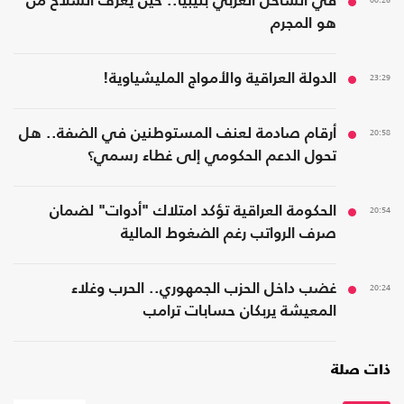
في الساحل الغربي بليبيا.. حين يعرّف السلاح من
هو المجرم
23:29
الدولة العراقية والأمواج المليشياوية!
20:58
أرقام صادمة لعنف المستوطنين في الضفة.. هل
تحول الدعم الحكومي إلى غطاء رسمي؟
20:54
الحكومة العراقية تؤكد امتلاك "أدوات" لضمان
صرف الرواتب رغم الضغوط المالية
20:24
غضب داخل الحزب الجمهوري.. الحرب وغلاء
المعيشة يربكان حسابات ترامب
ذات صلة