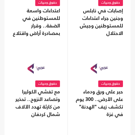
حقوق وحريات
حقوق وحريات
إصابات في نابلس
اعتداءات واسعة
وجنين جراء اعتداءات
للمستوطنين في
للمستوطنين وجيش
الضفة.. وقرار
الاحتلال
بمصادرة أراض واقتلاع
آلاف الأشجار
حقوق وحريات
حقوق وحريات
حبر على ورق ودماء
مع تفشي الكوليرا
على الأرض.. 300 يوم
وتصاعد النزوح.. تحذير
تكشف زيف "الهدنة"
من كارثة تهدد الآلاف
في غزة
شمال كردفان