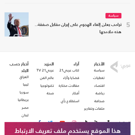
سياسة
5
ترامب يعلن إلغاء الهجوم على إيران مقابل صفقة..
هذه ملامحها
الأخبار
آراء
المزيد
أخبار حسب
سياسة
كتاب عربي21
عربي21 TV
البلد
العراق
تغطيات
قضايا وآراء
عالم الفن
ليبيا
اقتصاد
مقالات مختارة
تكنولوجيا
سوريا
رياضة
أفكار
صحة
بريطانيا
صحافة
استطلاع رأي
مصر
ملفات وتقارير
لبنان
تابعنا على
هذا الموقع يستخدم ملف تعريف الارتباط