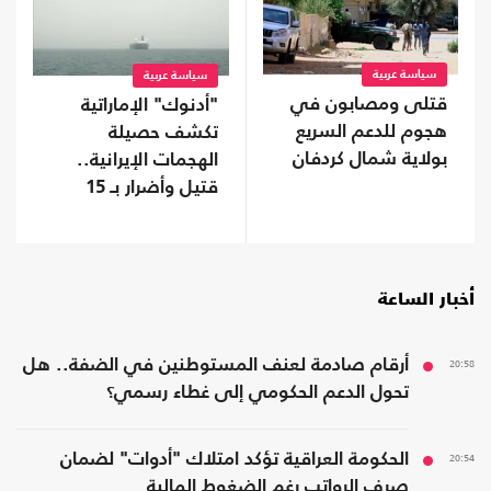
سياسة عربية
سياسة عربية
قتلى ومصابون في
"أدنوك" الإماراتية
هجوم للدعم السريع
تكشف حصيلة
بولاية شمال كردفان
الهجمات الإيرانية..
قتيل وأضرار بـ 15
سفينة
أخبار الساعة
20:58
أرقام صادمة لعنف المستوطنين في الضفة.. هل
تحول الدعم الحكومي إلى غطاء رسمي؟
20:54
الحكومة العراقية تؤكد امتلاك "أدوات" لضمان
صرف الرواتب رغم الضغوط المالية