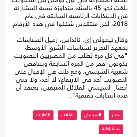
بلغت نحو 45 بالمئة، متجاوزة نسبة المشاركة
في الانتخابات الرئاسية السابقة في عام
2018، لكن منتقدين شككوا في هذه الأرقام.
وقال تيموثي إي. كالداس، زميل السياسات
بمعهد التحرير لسياسات الشرق الأوسط،
"في كل مرة يُطلب من المصريين التصويت
يكونون أفقر من المرة السابقة وتتناقص
شعبية السيسي، ومع ذلك هل الإقبال على
التصويت آخذ في الارتفاع؟ لا أحد، ولا حتى
أنصار السيسي القلائل المتبقين، يعتقد أن
هذه انتخابات حقيقية".
مصر
السيسي
انقلاب
انتخابات
ديمقراطية