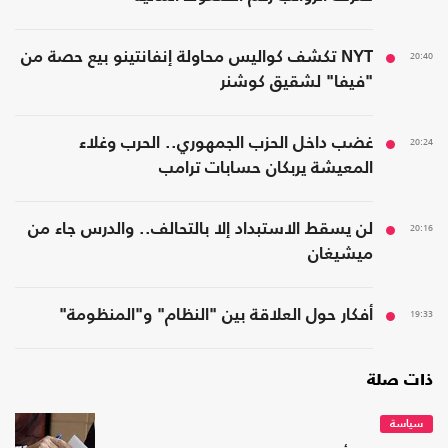
20:40
NYT تكشف كواليس محاولة إنفانتينو بيع حصة من
"فيفا" لشقيق كوشنر
20:24
غضب داخل الحزب الجمهوري.. الحرب وغلاء
المعيشة يربكان حسابات ترامب
20:16
لن يسقط الاستبداد إلا بالتحالف.. والدرس جاء من
ميشيغان
19:33
أفكار حول العلاقة بين "النظام" و"المنظومة"
ذات صلة
سياسة