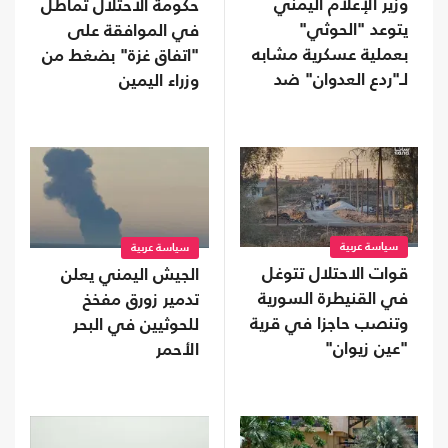
وزير الإعلام اليمني
حكومة الاحتلال تماطل
يتوعد "الحوثي"
في الموافقة على
بعملية عسكرية مشابه
"اتفاق غزة" بضغط من
لـ"ردع العدوان" ضد
وزراء اليمين
الأسد
سياسة عربية
سياسة عربية
قوات الاحتلال تتوغل
الجيش اليمني يعلن
في القنيطرة السورية
تدمير زورق مفخخ
وتنصب حاجزا في قرية
للحوثيين في البحر
"عين زيوان"
الأحمر