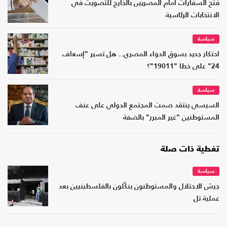
فتح السفارات أمام المصريين بالخارج للتصويت في
الانتخابات الرئاسية
سياسة
احتكار جديد بسوق الدواء المصري.. هل تسير "إسعاف
24" على خطا "19011"؟
سياسة
السيسي ينتقد صمت المجتمع الدولي على عنف
المستوطنين "غير المبرر" بالضفة
تغطية ذات صلة
سياسة
جيش الاحتلال والمستوطنون ينكّلون بالفلسطينيين بعد
عملية تل