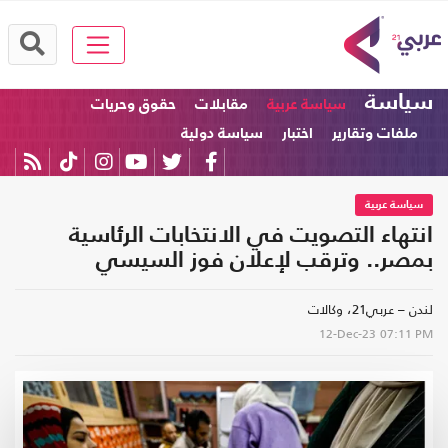
سياسة
سياسة عربية
مقابلات
حقوق وحريات
ملفات وتقارير
اختبار
سياسة دولية
سياسة عربية
انتهاء التصويت في الانتخابات الرئاسية
بمصر.. وترقب لإعلان فوز السيسي
لندن – عربي21، وكالات
12-Dec-23
07:11 PM