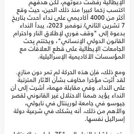
الإيطالية رفضت دعوتهم، لكن هدفهم
اكتسب زخما كبيرا منذ ذلك الحين، حيث وقع
أكثر من 4000 أكاديمي على نداء أحدث بتاريخ
7 تشرين الثاني/ نوفمبر 2023، يبدأ النداء
بدعوة إلى "وقف فوري لإطلاق النار واحترام
القانون الدولي الإنساني"، ويختتم بِحث
الجامعات الإيطالية على قطع العلاقات مع
المؤسسات الأكاديمية الإسرائيلية.
ومع ذلك، فإن هذه الحركة لم تمر دون منازع.
لقد أثرت مؤخرا مخاوف بشأن الآثار المترتبة
على النداء. وفي مقابلة مهمة، أشرت إلى أن
النداء يؤيد ضمنا الاحتلال غير القانوني لقصر
جيوسو في جامعة لورينتال في نابولي،
والأهم من ذلك، أنه يشكك في شرعية دولة
إسرائيل نفسها.