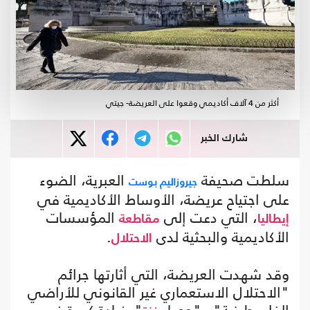
أكثر من 4 آلاف أكاديمي وقعوا على العريضة- جيتي
شارك الخبر
سلطت صحيفة
العبرية، الضوء
جيروزاليم بوست
على اجتياح عريضة، الأوساط الأكاديمية في
، التي دعت إلى
المؤسسات
إيطاليا
مقاطعة
الأكاديمية والبحثية لدى
.
الاحتلال
وقد شهدت العريضة، التي أثارتها جرائم
"الاحتلال الاستعماري غير القانوني للأراضي