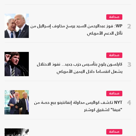
صحافة
2
WP: فوز عبدالرحمن السيد يرسخ مخاوف إسرائيل من
تآكل الدعم الأمريكي
صحافة
3
كارلسون يلوح بتأسيس حزب جديد.. نفوذ الاحتلال
يشعل انقساما داخل اليمين الأمريكي
صحافة
4
NYT تكشف كواليس محاولة إنفانتينو بيع حصة من
"فيفا" لشقيق كوشنر
صحافة