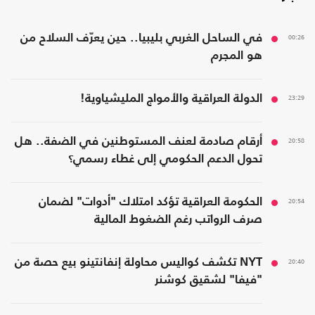
00:26
في الساحل الغربي بليبيا.. حين يعرّف السلاح من
هو المجرم
23:29
الدولة العراقية والأمواج المليشياوية!
20:58
أرقام صادمة لعنف المستوطنين في الضفة.. هل
تحول الدعم الحكومي إلى غطاء رسمي؟
20:54
الحكومة العراقية تؤكد امتلاك "أدوات" لضمان
صرف الرواتب رغم الضغوط المالية
20:40
NYT تكشف كواليس محاولة إنفانتينو بيع حصة من
"فيفا" لشقيق كوشنر