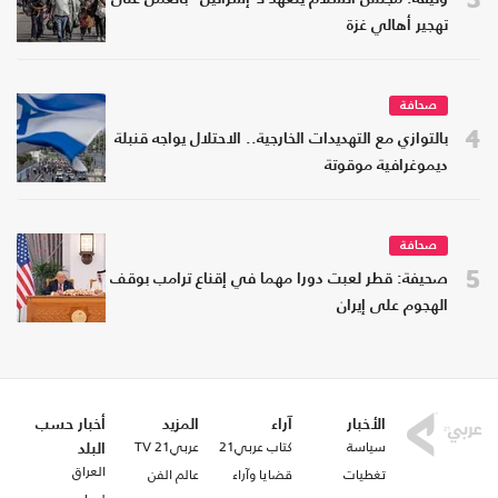
تهجير أهالي غزة
صحافة
4
بالتوازي مع التهديدات الخارجية.. الاحتلال يواجه قنبلة
ديموغرافية موقوتة
صحافة
5
صحيفة: قطر لعبت دورا مهما في إقناع ترامب بوقف
الهجوم على إيران
الأخبار
آراء
المزيد
أخبار حسب
سياسة
كتاب عربي21
عربي21 TV
البلد
العراق
تغطيات
قضايا وآراء
عالم الفن