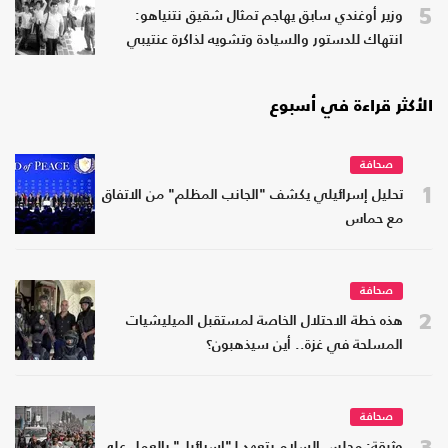
5
وزير أوغندي سابق يهاجم تمثال شقيق نتنياهو:
انتهاك للدستور والسيادة وتشويه لذاكرة عنتيبي
الأكثر قراءة في أسبوع
صحافة
1
تحليل إسرائيلي يكشف "الجانب المظلم" من الاتفاق
مع حماس
صحافة
2
هذه خطة الاحتلال الخاصة لمستقبل الميليشيات
المسلحة في غزة.. أين سيذهبون؟
صحافة
3
وثيقة: مجلس السلام يتعهد لـ"إسرائيل" بالعمل على