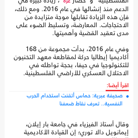
الفلسطينية" و"حصار
"، زيادة كبيرة في
غزة
الدعم منذ إنشائها في عام 2016. ومع ذلك،
فإن هذه الزيادة تقابلها موجة متزايدة من
الاحتجاجات. المعارضة، وتسليط الضوء على
مدى تعقيد القضية وأهميتها.
وفي عام 2016، بدأت مجموعة من 168
أكاديميا إيطاليا حركة لمقاطعة معهد التخنيون
للتكنولوجيا في حيفا، بحجة تواطئه في
الاحتلال العسكري للأراضي الفلسطينية.
اقرأ أيضا:
صحيفة عبرية: حماس أتقنت استخدام الحرب
النفسية.. تعرف نقاط ضعفنا
وقال أستاذ الفيزياء في جامعة بار إيلان،
إيمانويل دالا توري؛ إن القيادة الأكاديمية