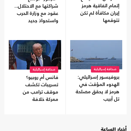
إتمام اتفاقية هرمز
شراكتها مع الاحتلال..
إيران مكافأة لم تكن
عقود مع وزارة الحرب
تتوقعها
واستحواذ جديد
صحافة إسرائيلية
صحافة إسرائيلية
بروفيسور إسرائيلي:
فانس أم روبيو؟
الهدوء المؤقت في
تسريبات تكشف
هرمز لا يحقق مصلحة
موقف ترامب من
تل أبيب
معركة خلافة
الجمهوريين
أخبار الساعة