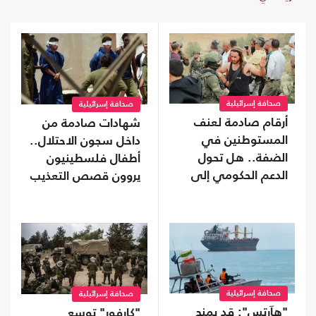
صحافة إسرائيلية
صحافة إسرائيلية
أرقام صادمة لعنف
شهادات صادمة من
المستوطنين في
داخل سجون الاحتلال..
الضفة.. هل تحول
أطفال فلسطينيون
الدعم الحكومي إلى
يروون قصص التعذيب
غطاء رسمي؟
صحافة إسرائيلية
صحافة إسرائيلية
"هآرتس": قد يمنح
"كارفور" توسع