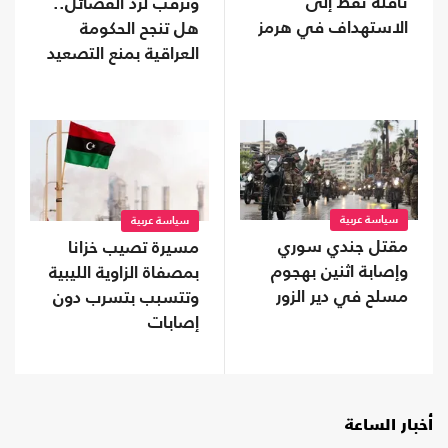
ناقلة نفط إلى
وترقب لرد الفصائل..
الاستهداف في هرمز
هل تنجح الحكومة
العراقية بمنع التصعيد
مع السعودية؟
سياسة عربية
سياسة عربية
مقتل جندي سوري
مسيرة تصيب خزانا
وإصابة اثنين بهجوم
بمصفاة الزاوية الليبية
مسلح في دير الزور
وتتسبب بتسرب دون
إصابات
أخبار الساعة