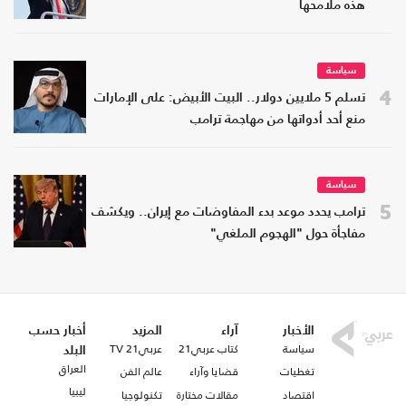
هذه ملامحها
سياسة
4
تسلم 5 ملايين دولار.. البيت الأبيض: على الإمارات
منع أحد أدواتها من مهاجمة ترامب
سياسة
5
ترامب يحدد موعد بدء المفاوضات مع إيران.. ويكشف
مفاجأة حول "الهجوم الملغي"
الأخبار
آراء
المزيد
أخبار حسب
سياسة
كتاب عربي21
عربي21 TV
البلد
العراق
تغطيات
قضايا وآراء
عالم الفن
ليبيا
اقتصاد
مقالات مختارة
تكنولوجيا