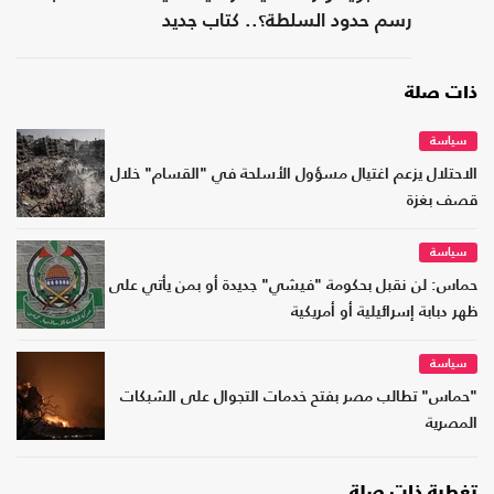
رسم حدود السلطة؟.. كتاب جديد
ذات صلة
سياسة
الاحتلال يزعم اغتيال مسؤول الأسلحة في "القسام" خلال
قصف بغزة
سياسة
حماس: لن نقبل بحكومة "فيشي" جديدة أو بمن يأتي على
ظهر دبابة إسرائيلية أو أمريكية
سياسة
"حماس" تطالب مصر بفتح خدمات التجوال على الشبكات
المصرية
تغطية ذات صلة