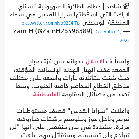
📹 شاهد | حطام الطائرة الصهيونية "سكاي
لارك" التي أسقطتها سرايا القدس في سماء
المنطقة الوسطى
pic.twitter.com/iNg92E4lTp
— Zain H (@ZainH26598389)
December 1,
2023
واستأنف
عدوانه على غزة صباح
الاحتلال
الجمعة عقب انهيار الهدنة الإنسانية المؤقتة،
حيث شنت مقاتلاته غارات واسعة على مختلف
مناطق القطاع المحاصر خاصة الجنوب، وسط
تصد من فصائل المقاومة
.
الفلسطينية
وأعلنت "سرايا القدس" قصف مستوطنات
نيريم وناحل عوز وعلوميم برشقات صاروخية
مركزة، مشددة في بيان منفصل على أنها "لن
تتراجع ولن تستسلم وستقاتل مهما بلغت