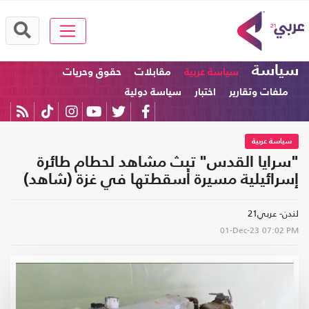
سياسة
سياسة عربية
مقابلات
حقوق وحريات
ملفات وتقارير
اختبار
سياسة دولية
سياسة عربية
"سرايا القدس" تبث مشاهد لحطام طائرة
إسرائيلية مسيرة أسقطتها في غزة (شاهد)
لندن- عربي21
01-Dec-23
07:02 PM