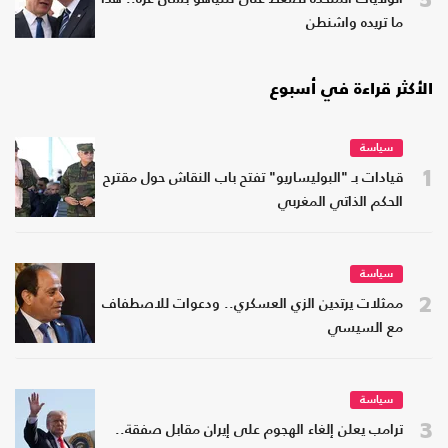
ما تريده واشنطن
الأكثر قراءة في أسبوع
سياسة
1
قيادات بـ "البوليساريو" تفتح باب النقاش حول مقترح
الحكم الذاتي المغربي
سياسة
2
ممثلات يرتدين الزي العسكري.. ودعوات للاصطفاف
مع السيسي
سياسة
3
ترامب يعلن إلغاء الهجوم على إيران مقابل صفقة..