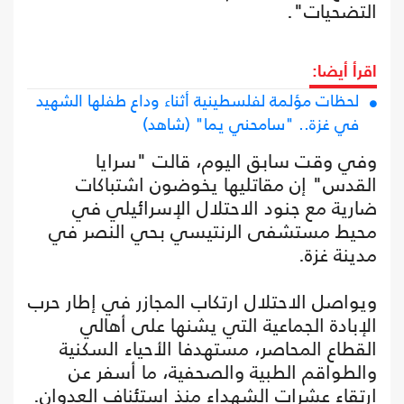
التضحيات".
اقرأ أيضا:
لحظات مؤلمة لفلسطينية أثناء وداع طفلها الشهيد
في غزة.. "سامحني يما" (شاهد)
وفي وقت سابق اليوم، قالت "سرايا
القدس" إن مقاتليها يخوضون اشتباكات
ضارية مع جنود الاحتلال الإسرائيلي في
محيط مستشفى الرنتيسي بحي النصر في
مدينة غزة.
ويواصل الاحتلال ارتكاب المجازر في إطار حرب
الإبادة الجماعية التي يشنها على أهالي
القطاع المحاصر، مستهدفا الأحياء السكنية
والطواقم الطبية والصحفية، ما أسفر عن
ارتقاء عشرات الشهداء منذ استئناف العدوان.