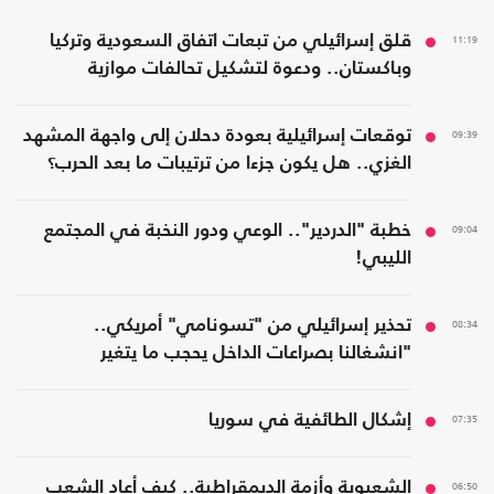
11:19
قلق إسرائيلي من تبعات اتفاق السعودية وتركيا
وباكستان.. ودعوة لتشكيل تحالفات موازية
09:39
توقعات إسرائيلية بعودة دحلان إلى واجهة المشهد
الغزي.. هل يكون جزءا من ترتيبات ما بعد الحرب؟
09:04
خطبة "الدردير".. الوعي ودور النخبة في المجتمع
الليبي!
08:34
تحذير إسرائيلي من "تسونامي" أمريكي..
"انشغالنا بصراعات الداخل يحجب ما يتغير
بواشنطن"
07:35
إشكال الطائفية في سوريا
06:50
الشعبوية وأزمة الديمقراطية.. كيف أعاد الشعب