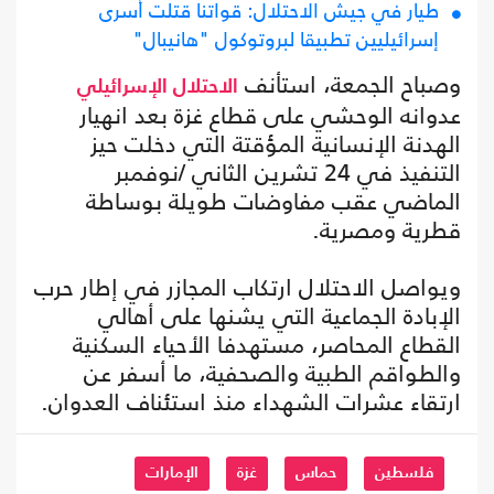
طيار في جيش الاحتلال: قواتنا قتلت أسرى
إسرائيليين تطبيقا لبروتوكول "هانيبال"
وصباح الجمعة، استأنف
الاحتلال الإسرائيلي
عدوانه الوحشي على قطاع غزة بعد انهيار
الهدنة الإنسانية المؤقتة التي دخلت حيز
التنفيذ في 24 تشرين الثاني /نوفمبر
الماضي عقب مفاوضات طويلة بوساطة
قطرية ومصرية.
ويواصل الاحتلال ارتكاب المجازر في إطار حرب
الإبادة الجماعية التي يشنها على أهالي
القطاع المحاصر، مستهدفا الأحياء السكنية
والطواقم الطبية والصحفية، ما أسفر عن
ارتقاء عشرات الشهداء منذ استئناف العدوان.
فلسطين
حماس
غزة
الإمارات