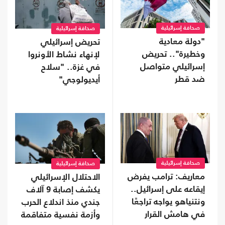
صحافة إسرائيلية
صحافة إسرائيلية
"دولة معادية
تحريض إسرائيلي
وخطيرة".. تحريض
لإنهاء نشاط الأونروا
إسرائيلي متواصل
في غزة.. "سلاح
ضد قطر
أيديولوجي"
صحافة إسرائيلية
صحافة إسرائيلية
معاريف: ترامب يفرض
الاحتلال الإسرائيلي
إيقاعه على إسرائيل..
يكشف إصابة 9 آلاف
ونتنياهو يواجه تراجعًا
جندي منذ اندلاع الحرب
في هامش القرار
وأزمة نفسية متفاقمة