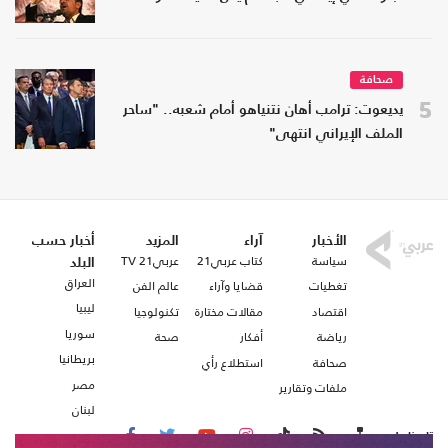
صحافة
5
يديعوت: ترامب أهان نتنياهو أمام شعبه.. "ساحر
الملف الإيراني انتهى"
الأخبار
آراء
المزيد
أخبار حسب
سياسة
كتاب عربي21
عربي21 TV
البلد
العراق
تغطيات
قضايا وآراء
عالم الفن
ليبيا
اقتصاد
مقالات مختارة
تكنولوجيا
سوريا
رياضة
أفكار
صحة
بريطانيا
صحافة
استطلاع رأي
مصر
ملفات وتقارير
لبنان
تابعنا على