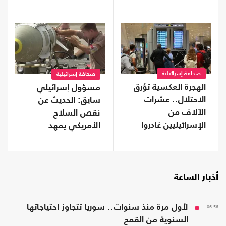
صحافة إسرائيلية
صحافة إسرائيلية
الهجرة العكسية تؤرق
مسؤول إسرائيلي
الاحتلال.. عشرات
سابق: الحديث عن
الآلاف من
نقص السلاح
الإسرائيليين غادروا
الأمريكي يمهد
دون عودة
للتفاوض مع إيران
أخبار الساعة
06:56
لأول مرة منذ سنوات.. سوريا تتجاوز احتياجاتها
السنوية من القمح