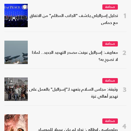
صحافة
1
تحليل إسرائيلي يكشف "الجانب المظلم" من الاتفاق
مع حماس
صحافة
2
معاريف: إسرائيل عرفت مصدر التهديد الجديد.. لماذا
لا تصرح به؟
صحافة
3
وثيقة: مجلس السلام يتعهد لـ"إسرائيل" بالعمل على
تهجير أهالي غزة
صحافة
4
دبلوماسي إيطالي: نجاد لم يكن عميلا للموساد