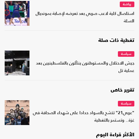
رياضة
استئصال كلية لاعب صربي بعد تعرضه لإصابة بمونديال
السلة
تغطية ذات صلة
سياسة
جيش الاحتلال والمستوطنون ينكّلون بالفلسطينيين بعد
عملية تل
تقرير خاص
سياسة
"عربي21" تتشح بالسواد حدادا على شهداء الصحافة في
غزة.. وتستمر بالتغطية
الأكثر قراءة اليوم