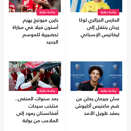
رياضة دولية
رياضة دولية
الحارس الجزائري لوكا
بايرن ميونيخ يهزم
زيدان ينتقل إلى
أستون فيلا في مباراة
ليغانيس الإسباني
تحضيرية للموسم
الجديد
رياضة دولية
رياضة دولية
سان جيرمان يعلن عن
بعد سنوات المنفى..
ضم ماغنيس أكليوش
منتخب سيدات
بعقد طويل الأمد
أفغانستان يعود إلى
الملاعب من بوابة
"فيفا"