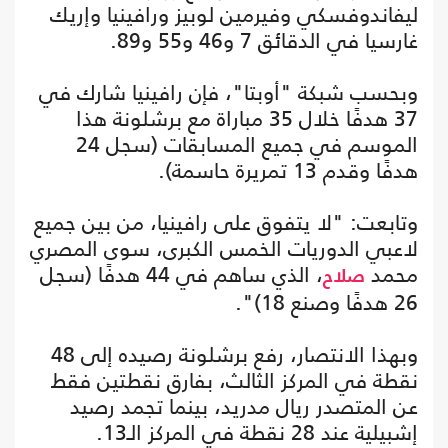
ليفاندوفسكي وفيرمين لوبيز ورافينيا وإريك
غارسيا في الدقائق 7 و46 و55 و89.
وبحسب شبكة "أوبتا"، فإن رافينيا شارك في
37 هدفًا خلال 35 مباراة مع برشلونة هذا
الموسم في جميع المسابقات (سجل 24
هدفًا وقدم 13 تمريرة حاسمة).
وتابعت: "لا يتفوق على رافينيا، من بين جميع
لاعبي الدوريات الخمس الكبرى، سوى المصري
محمد
، الذي ساهم في 44 هدفًا (سجل
صلاح
26 هدفًا وصنع 18)".
وبهذا الانتصار، رفع برشلونة رصيده إلى 48
نقطة في المركز الثالث، بفارق نقطتين فقط
عن المتصدر ريال مدريد، بينما تجمد رصيد
إشبيلية عند 28 نقطة في المركز الـ13.