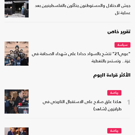
جيش الاحتلال والمستوطنون ينكّلون بالفلسطينيين بعد
عملية تل
تقرير خاص
سياسة
"عربي21" تتشح بالسواد حدادا على شهداء الصحافة في
غزة.. وتستمر بالتغطية
الأكثر قراءة اليوم
رياضة
1
هكذا علق صلاح على الاستقبال التاريخي في
طرابزون (شاهد)
رياضة