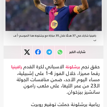
رافينيا شارك في 37 هدفًا خلال 35 مباراة مع برشلونة هذا الموسم- أ ف
ب
شارك الخبر
حقق نجم
الاسباني لكرة القدم
برشلونة
رافينيا
رقما مميزا، خلال الفوز 4-1 على إشبيلية،
مساء اليوم الأحد، ضمن منافسات الجولة
الـ23 من عمر الليغا، على ملعب رامون
سانشيز بيزخوان.
رباعية برشلونة حملت توقيع روبرت