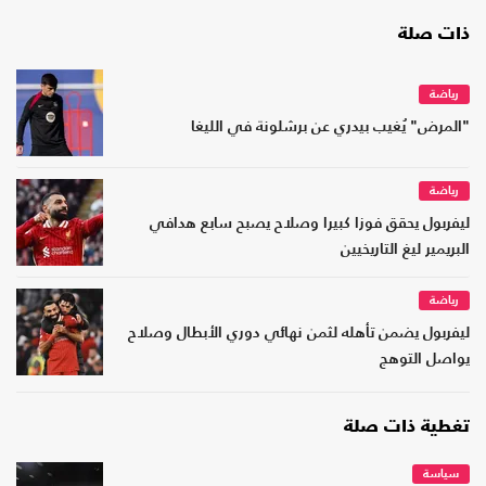
ذات صلة
رياضة
"المرض" يُغيب بيدري عن برشلونة في الليغا
رياضة
ليفربول يحقق فوزا كبيرا وصلاح يصبح سابع هدافي
البريمير ليغ التاريخيين
رياضة
ليفربول يضمن تأهله لثمن نهائي دوري الأبطال وصلاح
يواصل التوهج
تغطية ذات صلة
سياسة