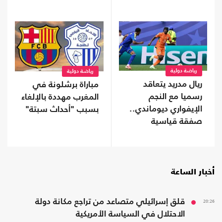
صلاح (شاهد)
رياضة دولية
رياضة دولية
ريال مدريد يتعاقد
مباراة برشلونة في
رسميا مع النجم
المغرب مهددة بالإلغاء
الإيفواري ديوماندي..
بسبب "أحداث سبتة"
صفقة قياسية
أخبار الساعة
20:26
قلق إسرائيلي متصاعد من تراجع مكانة دولة
الاحتلال في السياسة الأمريكية