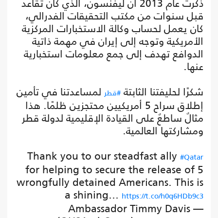
ذكرت عام 2013 أن ليفنسون، الذي كان تقاعد
قبل سنوات من مكتب التحقيقات الفدرالي،
كان يعمل لحساب وكالة الاستخبارات المركزية
الأمريكية وتوجه إلى إيران في مهمة ذاتية
الدوافع تهدف إلى جمع معلومات استخبارية
عنها.
شكرًا لحليفتنا الثابتة
لمساعدتنا في تأمين
#قطر
إطلاق سراح 5 أمريكيين محتجزين ظلمًا. هذا
مثالٌ ساطعٌ على القيادة الإقليمية لدولة قطر
ومشاركتها العالمية.
Thank you to our steadfast ally
#Qatar
for helping to secure the release of 5
wrongfully detained Americans. This is
a shining…
https://t.co/h0q6HDb9c3
— Ambassador Timmy Davis