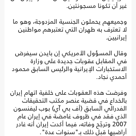
غير أن تكونا مسجونتين.
وجميعهم يحملون الجنسية المزدوجة، وهو ما
لا تعترف به طهران التي تعتبرهم مواطنين
إيرانيين.
وقال المسؤول الأمريكي إن بايدن سيفرض
في المقابل عقوبات جديدة على وزارة
الاستخبارات الإيرانية والرئيس السابق محمود
أحمدي نجاد.
وفرضت هذه العقوبات على خلفية اتهام إيران
بالخداع في قضية عنصر مكتب التحقيقات
الفدرالي السابق (أف بي آي) بوب ليفنسون
الذي فقد في ظروف غامضة في إيران عام
2007 وترجّح وفاته، فيما أكدت إيران أنه غادر
أراضيها قبل ذلك بـ"سنوات عدة".