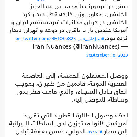
پیش در نیویورک با محمد بن عبدالعزیز
الخلیفی، معاون وزیر خارجه قطر دیدار کرد.
الخلیفی در جریان مذاکرات غیرمستقیم ایران و
آمریکا چندین بار با باقری در دوحه و تهران دیدار
کرده بود.
#سازمان_ملل
pic.twitter.com/23HfO0eX2S
— Iran Nuances (@IranNuances)
September 18, 2023
ووصل المعتقلون الخمسة، إلى العاصمة
القطرية الدوحة، قادمين من طهران، بموجب
اتفاق تبادل السجناء، والذي قامت قطر بدور
وساطة، للتوصل إليه.
لحظة وصول الطائرة القطرية التي تقل 5
أمريكيين كانوا محتجزين لدى السلطات الإيرانية
إلى مطار
الدولي، ضمن صفقة تبادل
#الدوحة