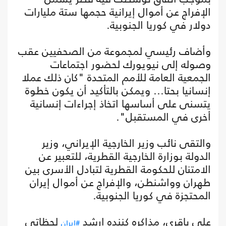
الإفراج عن أموال إيرانية حجمها ستة مليارات
دولار في كوريا الجنوبية.
وأضاف رئيسي لمجموعة من الصحفيين عقب
وصوله إلى نيويورك لحضور اجتماعات
الجمعية العامة للأمم المتحدة "كان ذلك عملا
إنسانيا بحتا... ويمكن بالتأكيد أن يكون خطوة
يتسنى على أساسها اتخاذ إجراءات إنسانية
أخرى في المستقبل".
والتقى نائب وزير الخارجية الإيراني، وزير
الدولة بوزارة الخارجية القطرية، للتعبير عن
الامتنان للحكومة القطرية لتبادل الأسرى بين
طهران وواشنطن، والإفراج عن أموال إيران
المحتجزة في كوريا الجنوبية.
علی باقری، مذاکره کننده ارشد
لحظاتی
#ایران