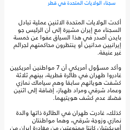
سجناء الولايات المتحدة في قطر
أكدت الولايات المتحدة الاثنين عملية تبادل
السجناء مع إيران مشيرة إلى أن الرئيس جو
بايدن أصدر في هذا السياق عفوا عن خمسة
إيرانيين مدانين أو ينتظرون محاكمتهم لجرائم
غير عنيفة.
وأكد مسؤول أمريكي أن 7 مواطنين أمريكيين
غادروا طهران في طائرة قطرية، بينهم ثلاثة
كشفت هوياتهم سابقا وهم سياماك نمازي
وعماد شرقي ومراد طهباز، إضافة إلى اثنين
فضلا عدم كشف هويتيهما.
كذلك، غادرت طهران في الطائرة ذاتها والدة
نمازي وزوجة شرقي، وهما مواطنتان
أمريكيتيان كانتا ممنوعتين من مغادرة إيران من