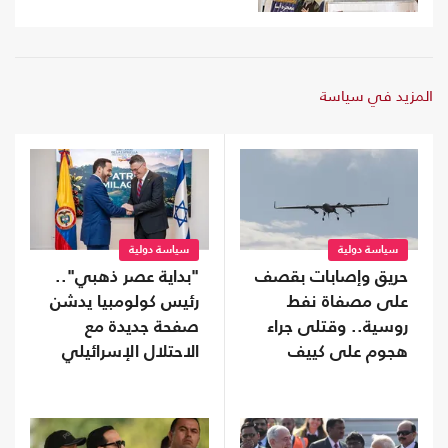
المزيد في سياسة
سياسة دولية
سياسة دولية
حريق وإصابات بقصف
"بداية عصر ذهبي"..
على مصفاة نفط
رئيس كولومبيا يدشن
روسية.. وقتلى جراء
صفحة جديدة مع
هجوم على كييف
الاحتلال الإسرائيلي