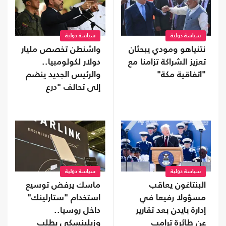
سياسة دولية
سياسة دولية
نتنياهو ومودي يبحثان
واشنطن تخصص مليار
تعزيز الشراكة تزامنا مع
دولار لكولومبيا..
"اتفاقية مكة"
والرئيس الجديد ينضم
إلى تحالف "درع
الأمريكتين"
سياسة دولية
سياسة دولية
البنتاغون يعاقب
ماسك يرفض توسيع
مسؤولا رفيعا في
استخدام "ستارلينك"
إدارة بايدن بعد تقارير
داخل روسيا..
عن طائرة ترامب
وزيلينسكي يطلب