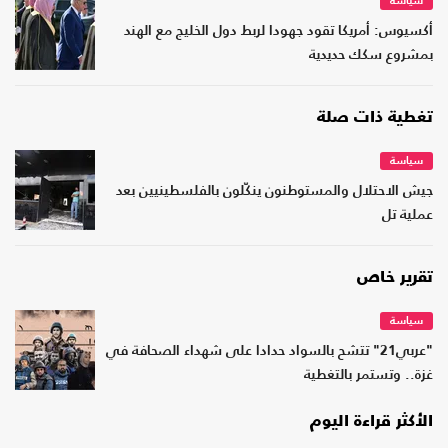
سياسة
أكسيوس: أمريكا تقود جهودا لربط دول الخليج مع الهند
بمشروع سكك حديدية
تغطية ذات صلة
سياسة
جيش الاحتلال والمستوطنون ينكّلون بالفلسطينيين بعد
عملية تل
تقرير خاص
سياسة
"عربي21" تتشح بالسواد حدادا على شهداء الصحافة في
غزة.. وتستمر بالتغطية
الأكثر قراءة اليوم