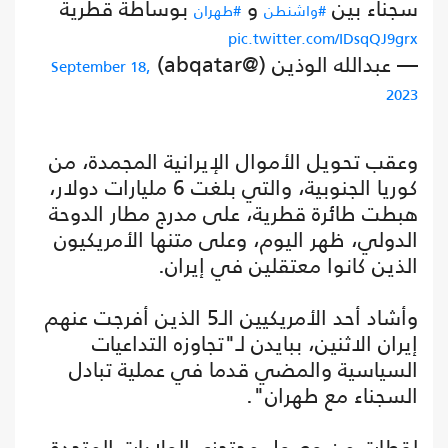
سجناء بين
و
بوساطة قطرية
#واشنطن
#طهران
pic.twitter.com/IDsqQJ9grx
— عبدالله الوذين (@abqatar)
September 18,
2023
وعقب تحويل الأموال الإيرانية المجمدة، من
كوريا الجنوبية، والتي بلغت 6 مليارات دولار،
هبطت طائرة قطرية، على مدرج مطار الدوحة
الدولي، ظهر اليوم، وعلى متنها الأمريكيون
الذين كانوا معتقلين في إيران.
وأشاد أحد الأمريكيين الـ5 الذين أفرجت عنهم
إيران الاثنين، ببايدن لـ"تجاوزه التداعيات
السياسية والمضي قدما في عملية تبادل
السجناء مع طهران".
لقطات من وصول محتجزي الولايات المتحدة