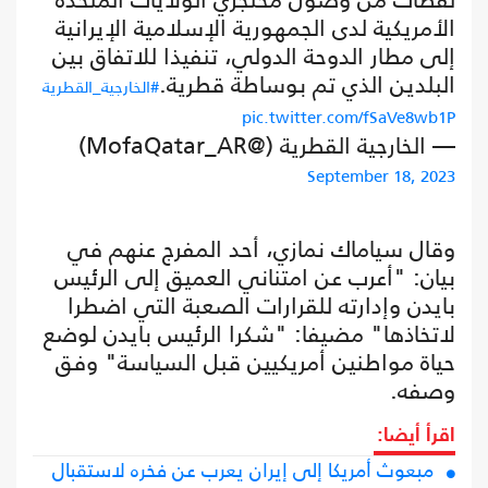
الأمريكية لدى الجمهورية الإسلامية الإيرانية
إلى مطار الدوحة الدولي، تنفيذا للاتفاق بين
البلدين الذي تم بوساطة قطرية.
#الخارجية_القطرية
pic.twitter.com/fSaVe8wb1P
— الخارجية القطرية (@MofaQatar_AR)
September 18, 2023
وقال سياماك نمازي، أحد المفرج عنهم في
بيان: "أعرب عن امتناني العميق إلى الرئيس
بايدن وإدارته للقرارات الصعبة التي اضطرا
لاتخاذها" مضيفا: "شكرا الرئيس بايدن لوضع
حياة مواطنين أمريكيين قبل السياسة" وفق
وصفه.
اقرأ أيضا:
مبعوث أمريكا إلى إيران يعرب عن فخره لاستقبال