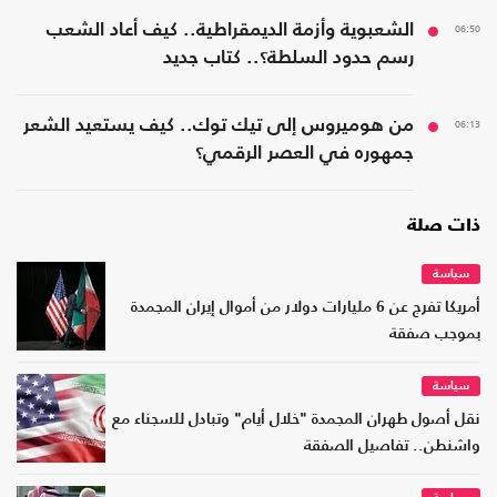
06:50
الشعبوية وأزمة الديمقراطية.. كيف أعاد الشعب
رسم حدود السلطة؟.. كتاب جديد
06:13
من هوميروس إلى تيك توك.. كيف يستعيد الشعر
جمهوره في العصر الرقمي؟
ذات صلة
سياسة
أمريكا تفرج عن 6 مليارات دولار من أموال إيران المجمدة
بموجب صفقة
سياسة
نقل أصول طهران المجمدة "خلال أيام" وتبادل للسجناء مع
واشنطن.. تفاصيل الصفقة