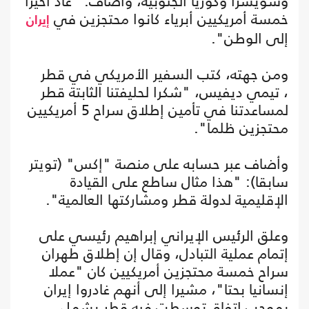
وسويسرا وكوريا الجنوبية، وأضاف: "عاد أخيرا
خمسة أمريكيين أبرياء كانوا محتجزين في
إيران
إلى الوطن".
ومن جهته، كتب السفير الأمريكي في قطر
، تيمي ديفيس، "شكرا لحليفتنا الثابتة قطر
لمساعدتنا في تأمين إطلاق سراح 5 أمريكيين
محتجزين ظلما".
وأضاف عبر حسابه على منصة "إكس" (تويتر
سابقا): "هذا مثال ساطع على القيادة
الإقليمية لدولة قطر ومشاركتها العالمية".
وعلق الرئيس الإيراني إبراهيم رئيسي على
إتمام عملية التبادل، وقال إن إطلاق طهران
سراح خمسة محتجزين أمريكيين كان "عملا
إنسانيا بحتا"، مشيرا إلى أنهم غادروا إيران
بموجب اتفاق توسطت فيه قطر يشمل