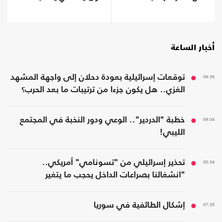
تدخلا من ترامب
أخبار الساعة
09:39
توقعات إسرائيلية بعودة دحلان إلى واجهة المشهد
الغزي.. هل يكون جزءا من ترتيبات ما بعد الحرب؟
09:04
خطبة "الدردير".. الوعي ودور النخبة في المجتمع
الليبي!
08:34
تحذير إسرائيلي من "تسونامي" أمريكي..
"انشغالنا بصراعات الداخل يحجب ما يتغير
بواشنطن"
07:35
إشكال الطائفية في سوريا