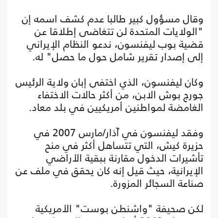
وقال مسؤول كبير طالبا عدم كشف اسمه إن
"الولايات المتحدة لن تتغاضى إطلاقا عن
قضية بوب ليفنسون، ندعو النظام الإيراني
إلى إصدار تقرير شامل حول ما حصل" له.
وكان ليفنسون، الذي اختفى إبان ولاية الرئيس
جورج بوش الابن، من أكثر حالات الاختفاء
الغامضة لمواطنين أمريكيين في بلد معاد.
وفقد ليفنسون في آذار/مارس 2007 في
حزيرة كيش، التي تتساهل أكثر في منح
تأشيرات الدخول مقارنة ببقية الأراضي
الإيرانية، حيث قيل إنه كان يحقق في ملف عن
صناعة السجائر المزورة.
لكن صحيفة "واشنطن بوست" الأمريكية