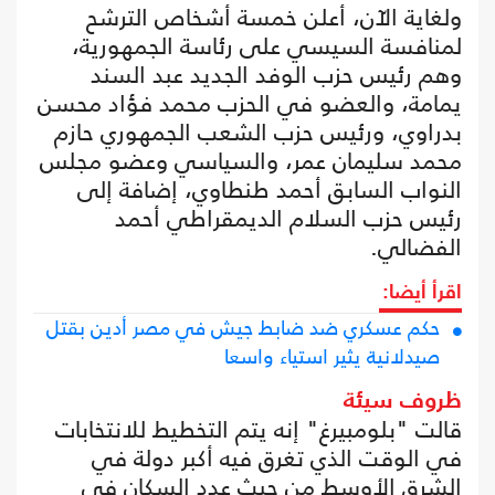
ولغاية الآن، أعلن خمسة أشخاص الترشح
لمنافسة السيسي على رئاسة الجمهورية،
وهم رئيس حزب الوفد الجديد عبد السند
يمامة، والعضو في الحزب محمد فؤاد محسن
بدراوي، ورئيس حزب الشعب الجمهوري حازم
محمد سليمان عمر، والسياسي وعضو مجلس
النواب السابق أحمد طنطاوي، إضافة إلى
رئيس حزب السلام الديمقراطي أحمد
الفضالي.
اقرأ أيضا:
حكم عسكري ضد ضابط جيش في مصر أدين بقتل
صيدلانية يثير استياء واسعا
ظروف سيئة
قالت "بلومبيرغ" إنه يتم التخطيط للانتخابات
في الوقت الذي تغرق فيه أكبر دولة في
الشرق الأوسط من حيث عدد السكان في