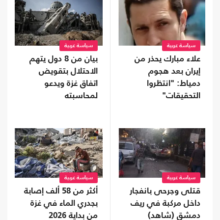
سياسة عربية
سياسة عربية
علاء مبارك يحذر من
بيان من 8 دول يتهم
إيران بعد هجوم
الاحتلال بتقويض
دمياط: "انتظروا
اتفاق غزة ويدعو
التحقيقات"
لمحاسبته
سياسة عربية
سياسة عربية
قتلى وجرحى بانفجار
أكثر من 58 ألف إصابة
داخل مركبة في ريف
بجدري الماء في غزة
دمشق (شاهد)
من بداية 2026