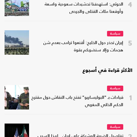
4
الحوثي: استهدفنا تحشيدات سعودية واسعة
وأوقعنا مئات القتلى والجرحى
سياسة
5
إيران تحذر دول الخليج: أقنعوا ترامب بعدم شن
هجمات وإلا سنضربكم بقوة
الأكثر قراءة في أسبوع
سياسة
1
قيادات بـ "البوليساريو" تفتح باب النقاش حول مقترح
الحكم الذاتي المغربي
سياسة
2
تفاصيل الضربة الوشيكة على إيران.. لهذا السبب