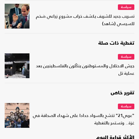
سياسة
تسريب جديد للشريف يكشف خراب مشروع زراعي ضخم
للسيسي (شاهد)
تغطية ذات صلة
سياسة
جيش الاحتلال والمستوطنون ينكّلون بالفلسطينيين بعد
عملية تل
تقرير خاص
سياسة
"عربي21" تتشح بالسواد حدادا على شهداء الصحافة في
غزة.. وتستمر بالتغطية
الأكثر قراءة اليوم