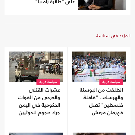
على "طائرة زامبيا"
المزيد في سياسة
سياسة عربية
سياسة عربية
انطلقت من البوسنة
عشرات القتلى
والهرسك.. "قافلة
والجرحى من القوات
فلسطين" تصل
الحكومية في اليمن
قهرمان مرعش
جراء هجوم للحوثيين