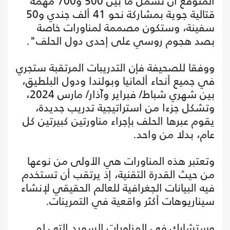
المتوقع أن تشمل ما بين 500 و700 مهمة
قتالية جوية بمشاركة نحو 41 ألف جندي و50
سفينة، وستكون مصممة لمناورات خاصة
بصد هجوم روسي على إحدى دول الحلف".
ووفقا للصحيفة فإن التدريبات المرتقبة ستجري
في جميع أنحاء ألمانيا وبولندا ودول البلطيق،
بين شهري شباط/ فبراير وآذار/ مارس 2024،
وتشكل جزءا من استراتيجية تدريب جديدة،
يقوم عبرها الحلف بإجراء مناورتين كبيرتين كل
عام، بدلا من واحد.
وتعتبر هذه المناورات هي الأولى من نوعها
من حيث القدرة التقنية، إذ يرتقب أن تستخدم
فيه البيانات الجغرافية للعالم الحقيقي لإنشاء
سيناريوهات أكثر واقعية في التمرينات.
وستشارك في المناورات السويد التي لم