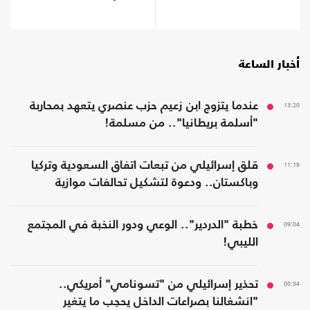
تحتوى؟
أخبار الساعة
13:20
عندما يتزوج ابن زعيم حزب عنصري يتعهد بمحاربة
"أسلمة بريطانيا".. من مسلمة!
11:19
قلق إسرائيلي من تبعات اتفاق السعودية وتركيا
وباكستان.. ودعوة لتشكيل تحالفات موازية
09:04
خطبة "الدردير".. الوعي ودور النخبة في المجتمع
الليبي!
08:34
تحذير إسرائيلي من "تسونامي" أمريكي..
"انشغالنا بصراعات الداخل يحجب ما يتغير