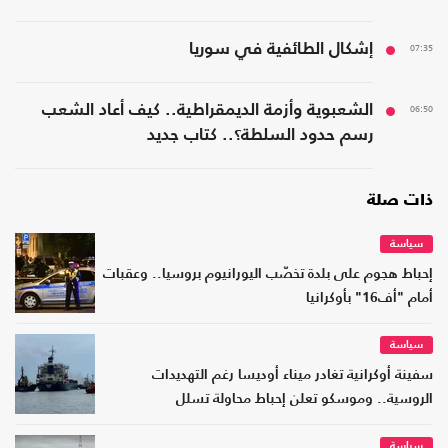
بواشنطن"
07:35
إشكال الطائفية في سوريا
06:50
الشعبوية وأزمة الديمقراطية.. كيف أعاد الشعب
رسم حدود السلطة؟.. كتاب جديد
ذات صلة
سياسة
إحباط هجوم على بلدة تخصّب اليورانيوم بروسيا.. وعقبات
أمام "أف16" بأوكرانيا
سياسة
سفينة أوكرانية تغادر ميناء أوديسا رغم التهديدات
الروسية.. وموسكو تعلن إحباط محاولة تسلل
سياسة