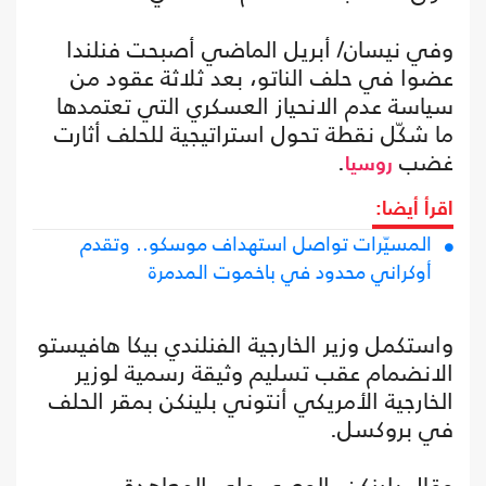
وفي نيسان/ أبريل الماضي أصبحت فنلندا
عضوا في حلف الناتو، بعد ثلاثة عقود من
سياسة عدم الانحياز العسكري التي تعتمدها
ما شكّل نقطة تحول استراتيجية للحلف أثارت
غضب
.
روسيا
اقرأ أيضا:
المسيّرات تواصل استهداف موسكو.. وتقدم
أوكراني محدود في باخموت المدمرة
واستكمل وزير الخارجية الفنلندي بيكا هافيستو
الانضمام عقب تسليم وثيقة رسمية لوزير
الخارجية الأمريكي أنتوني بلينكن بمقر الحلف
في بروكسل.
وقال بلينكن، الوصي على المعاهدة