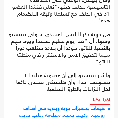
التأسيسية للحلف حينها،"نعلن فنلندا العضو
31 في الحلف مع تسلمنا وثيقة الانضمام
هذه".
من جهته ذكر الرئيس الفنلندي ساولي نينيستو
وقتها، أن "هذا يوم عظيم لفنلندا ويوم مهم
بالنسبة للناتو، مؤكدا أن بلاده ستلعب دورا
مهما لتحقيق الأمن والاستقرار في منطقة
الناتو".
وأشار نينيستو إلى أن عضوية فنلندا لا
تستهدف أحدا، وأن هلسنكي تسعى دائما
لحل النزاعات بالطرق السلمية.
اقرأ أيضا:
هجمات بمسيرات جوية وبحرية على أهداف
روسية.. وكييف تتسلم منظومة دفاعية جديدة