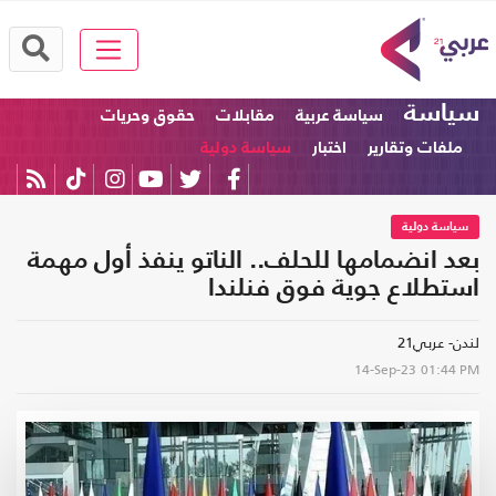
سياسة
سياسة عربية
مقابلات
حقوق وحريات
ملفات وتقارير
اختبار
سياسة دولية
سياسة دولية
بعد انضمامها للحلف.. الناتو ينفذ أول مهمة
استطلاع جوية فوق فنلندا
لندن- عربي21
14-Sep-23
01:44 PM