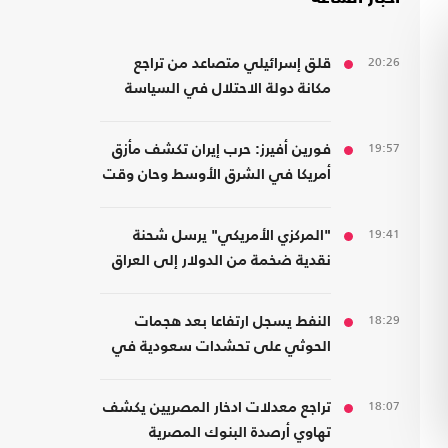
20:26
قلق إسرائيلي متصاعد من تراجع
مكانة دولة الاحتلال في السياسة
الأمريكية
19:57
فورين أفيرز: حرب إيران تكشف مأزق
أمريكا في الشرق الأوسط وحان وقت
الانسحاب
19:41
"المركزي الأمريكي" يرسل شحنة
نقدية ضخمة من الدولار إلى العراق
18:29
النفط يسجل ارتفاعا بعد هجمات
الحوثي على تحشدات سعودية في
اليمن
18:07
تراجع معدلات ادخار المصريين يكشف
تهاوي أرصدة البنوك المصرية