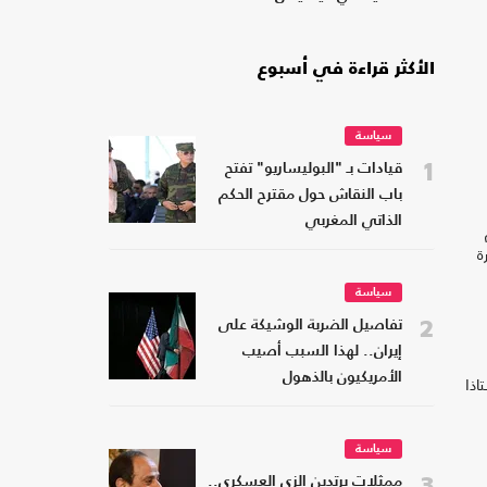
الأكثر قراءة في أسبوع
سياسة
1
قيادات بـ "البوليساريو" تفتح
باب النقاش حول مقترح الحكم
الذاتي المغربي
ة
سياسة
2
تفاصيل الضربة الوشيكة على
إيران.. لهذا السبب أصيب
الأمريكيون بالذهول
اذا
سياسة
3
ممثلات يرتدين الزي العسكري..