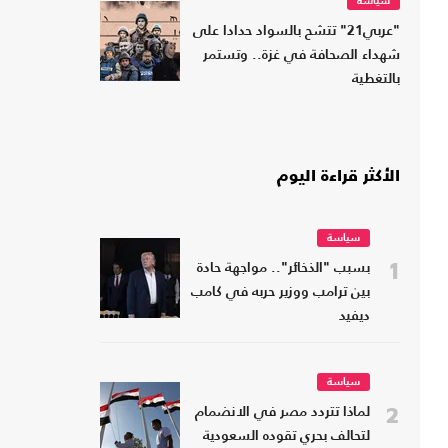
سياسة
"عربي21" تتشح بالسواد حدادا على
شهداء الصحافة في غزة.. وتستمر
بالتغطية
الأكثر قراءة اليوم
سياسة
1
بسبب "الذخائر".. مواجهة حادة
بين ترامب ووزير حربه في كامب
ديفيد
سياسة
2
لماذا تتردد مصر في الانضمام
لتحالف بحري تقوده السعودية