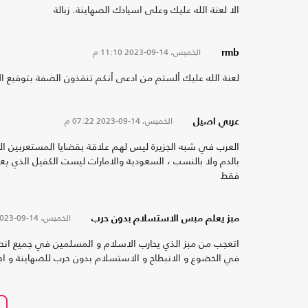
الا لعنة الله عليك وعلى اسيادك الصهاينة. زبالة
الخميس، 14-09-2023
11:10 م
rmb
لعنة الله عليك ألستم من ادعى أنكم تنقذون الضفة بتوقيع ال
الخميس، 14-09-2023
07:22 م
عربي اصيل
العرب في شبه الجزيرة ليس لهم علاقة بقضايا المستعربين الذين 
بالدم ولا بالنسب ، السعودية والامارات ليست الكفيل الذي يعا
فقط
الخميس، 14-09-2023
مبز يعلم مبس الاستسلام بدون حرب
اتعجب من مبز الذي يحارب الاسلام و المسلمين في جميع انحاء 
في الخضوع و الانبطاح و الاستسلام بدون حرب للصهاينة و اص