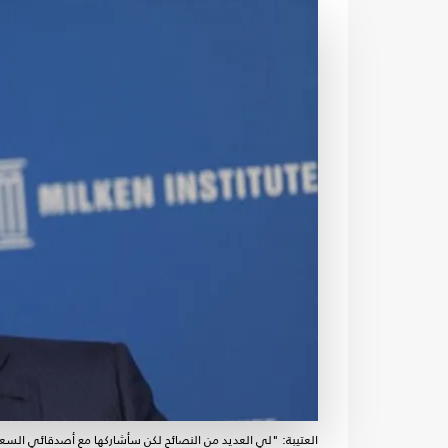
العتيبة: "لي العديد من النصائح لكن سأشاركها مع أصدقائي السع