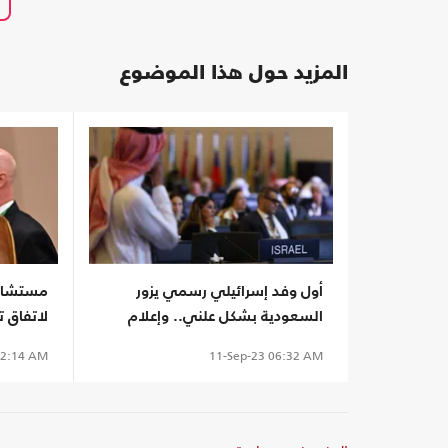
المزيد حول هذا الموضوع
أول وفد إسرائيلي رسمي يزور
مستشار ل
السعودية بشكل علني.. وإعلام
لاتفاق 
عبري: "حدث تاريخي" (صور)
2:14 AM
11-Sep-23
06:32 AM