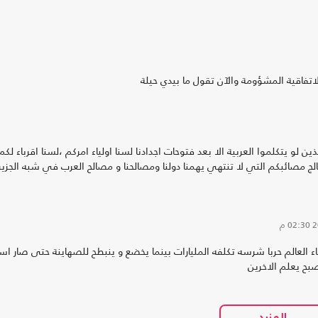
اتفاقية المشؤومة والآن تقول ما بيدي حيلة
لو يتكلموا العربية الا بعد فتوحات اجدادنا لسنا اولياء امركم ،لسنا اقرباء لكم
لج مصائبكم التي لا تنتهي يهمنا دولنا ومصالحنا و مصالح العرب في شبه الجزير
02:30 م
العالم حربا شرسه تكلفه المليارات بينما يخضع و ينبطح للصهاينة حتى صار است
بح يعلم الاخرين