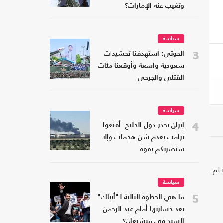
وتغيب عنه الإمارات؟
سياسة
3
الحوثي: استهدفنا تحشيدات
سعودية واسعة وأوقعنا مئات
القتلى والجرحى
سياسة
4
إيران تحذر دول الخليج: أقنعوا
ترامب بعدم شن هجمات وإلا
سنضربكم بقوة
لم.
سياسة
5
ما هي الخطوة التالية لـ"أيباك"
بعد خسارتها أمام عبد الرحمن
السيد في ميشيغان؟