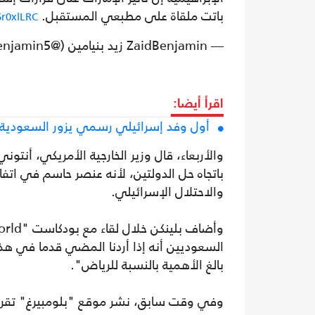
باتت ملقاة على مطبعي المستقبل.
6r0xlLRC
— ZaidBenjamin زيد بنيامين (@ZaidBenjamin5)
اقرأ أيضا:
أول وفد إسرائيلي رسمي يزور السعودية 
والأربعاء، قال وزير الخارجية الأمريكي، أنتو
باتجاه حل الدولتين، لأنه عنصر حاسم في ات
والاحتلال الإسرائيلي.
السعوديين أنه إذا أردنا المضي قدما في هذه
بالغ الأهمية بالنسبة للرياض".
وفي وقت سابق، نشر موقع "بلومبيرغ" تقريرا أ