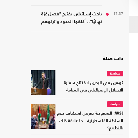
17:37
باحث إسرائيلي يقترح "فصل غزة
نهائيًا".. أغلقوا الحدود واتركوهم
لمصر
ذات صلة
سياسة
كوهين في البحرين لافتتاح سفارة
الاحتلال الإسرائيلي في المنامة
سياسة
WSJ: السعودية تعرض استئناف دعم
السلطة الفلسطينية.. ما علاقة ذلك
بالتطبيع؟