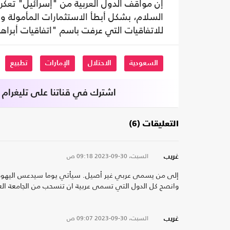
إن مواقف الدول العربية من "إسرائيل" تعكرت
السلام، بشكل أبطأ الاستثمارات المأمولة وأ
للاتفاقيات التي عرفت باسم "اتفاقيات أبراها
السعودية
الاحتلال
الإمارات
تطبيع
اشترك في قناتنا على تليغرام
التعليقات (6)
السبت، 30-09-2023
09:18 ص
غريب
إلى من يسمى عربي غير أصيل. سيأتي يوما سيدعس اليهودي
وانصح كل الدول التي تسمى عربية ان تنسحب من الجامعة العرب
السبت، 30-09-2023
09:07 ص
غريب