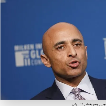
وديين بصورة منفردة"- جيتي