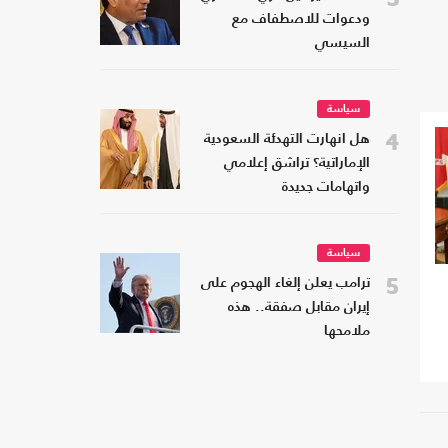
ودعوات للاصطفاف مع
السيسي
سياسة
4
هل انهارت التهدئة السعودية
الإماراتية؟ تراشق إعلامي
واتهامات جديدة
سياسة
5
ترامب يعلن إلغاء الهجوم على
إيران مقابل صفقة.. هذه
ملامحها