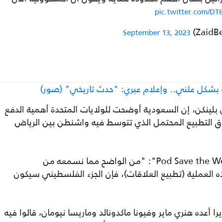
pic.twitter.com/DT
September 13, 2023
بشكل علني.. وإعلام عبري: "حدث تاريخي" (صور)
ني بلينكن، إن السعودية أوضحت للولايات المتحدة أهمية الدفع
فاق التطبيع المحتمل الذي تتوسط فيه واشنطن بين الرياض
وأضاف بلينكن خلال لقاء مع بودكاست "Pod Save the World": "من الواضح مما نسمعه من
 العملية (تطبيع العلاقات)، فإن الجزء الفلسطيني سيكون
عده هنري ماير وفيونا ماكدونالد وماريسا نيومان، قالوا فيه