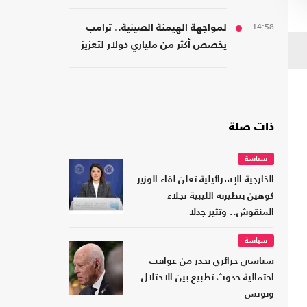
المسؤولية المؤسسية
14:58
لمواجهة الهيمنة الصينية.. ترامب
يخصص أكثر من ملياري دولار لتعزيز
إنتاج المعادن الحيوية
ذات صلة
سياسة
الخارجية الإسرائيلية تعلن لقاء الوزير
كوهين بنظيرته الليبية نجلاء
المنقوش.. وتثير جدلا
سياسة
سياسي جزائري يحذر من عواقب
احتمالية حدوث تطبيع بين الاحتلال
وتونس