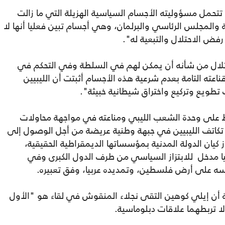
تحمل مسؤوليته الأجسام السياسية الهزيلة التي ما زالت
والمجلس الرئاسي والبرلمان، وهي أجسام تبين فعليا أنها لا
فض الاحتلال والتبعية له".
تلال من شأنه أن يمكن لهم في السلطة وفي التحكم في
اعته التامة بعدم شرعية هذه الأجسام أثبتت أن الليبيين
تطويع وتركيع واختراق شيطانية خبيثة".
ظ على وحدة الشعب الليبي ومناعته في مواجهة محاولات
و تكاتف الليبيين في جبهة وطنية عريضة من أجل الوصول إلى
كيان الدولة المدنية بمؤسساتها الديمقراطية الحقيقية،
 مدخل للابتزاز السياسي من طرف الدول الكبرى وفي
ريسه على أرض فلسطين، وتمديده عربيا، وفق تعبيره.
لية أن إيلي كوهين التقى نجلاء المنقوش في لقاء هو "الأول
ا تربطهما علاقات دبلوماسية.