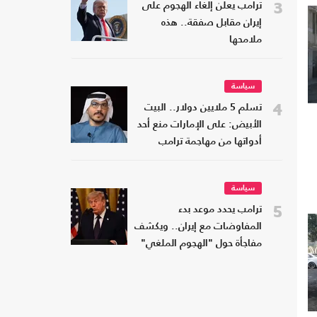
3
ترامب يعلن إلغاء الهجوم على
إيران مقابل صفقة.. هذه
ملامحها
سياسة
4
تسلم 5 ملايين دولار.. البيت
الأبيض: على الإمارات منع أحد
أدواتها من مهاجمة ترامب
سياسة
5
ترامب يحدد موعد بدء
المفاوضات مع إيران.. ويكشف
مفاجأة حول "الهجوم الملغي"