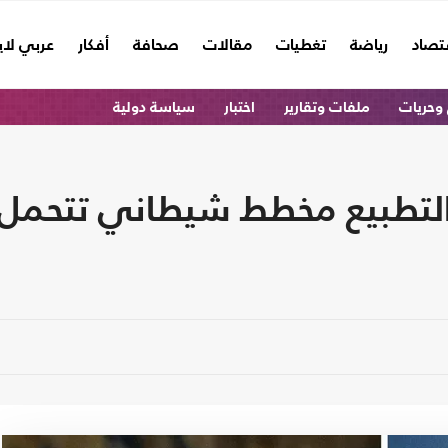
تصاد
رياضة
تغطيات
مقالات
صحافة
أفكار
عربي لا
وحريات
ملفات وتقارير
اختبار
سياسة دولية
ابي لـ "عربي21": التطبيع مخطط شيطاني