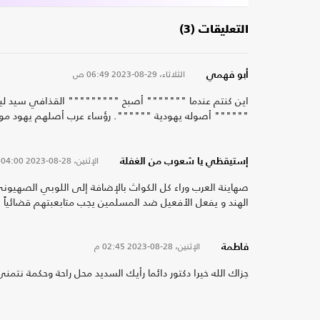
التعليقات (3)
الثلاثاء، 29-08-2023
06:49 ص
أبو فهمي
اين كنتم عندما """"""" أصبح """"""""" القذافي سيد ليبيا 
"""""" أصوله يهودية """""". رؤساء عرب أصلهم يهود موجود ع
الإثنين، 28-08-2023
04:00 م
إستيقظي يا شعوب من الغفلة
صهاينة العرب وراء كل الكواث بالإضافة إلى اللوبي الصهي
الهند و يفعل الأفعيل ضد المسلمين يجب متابعبتهم قضائياً
الإثنين، 28-08-2023
02:45 م
فاطمة
جزاك الله خيرا دكتور دائما رأيك السديد محل راحة وحكمة نت