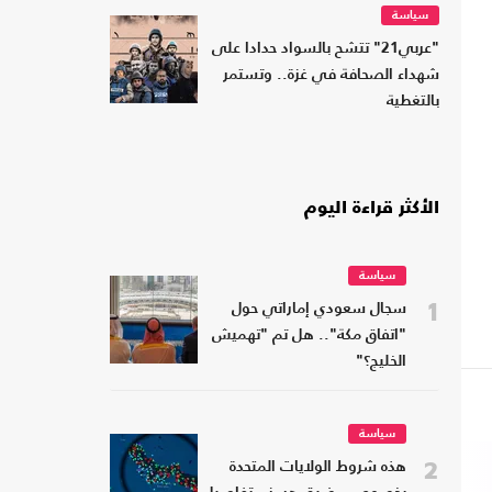
سياسة
"عربي21" تتشح بالسواد حدادا على
شهداء الصحافة في غزة.. وتستمر
بالتغطية
الأكثر قراءة اليوم
سياسة
1
سجال سعودي إماراتي حول
"اتفاق مكة".. هل تم "تهميش
الخليج؟"
سياسة
2
هذه شروط الولايات المتحدة