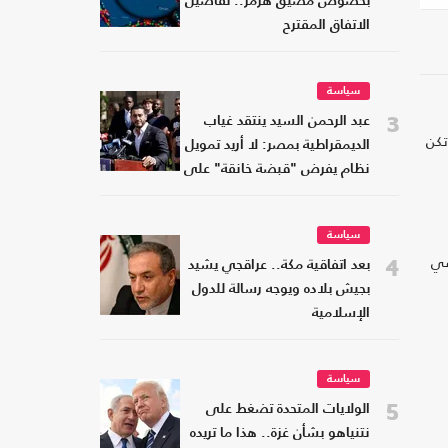
بخصوص مضيق هرمز.. تفاصيل
الاتفاق المقترح
سياسة
3
عبد الرحمن السيد ينتقد غياب
تكن
الديمقراطية بمصر: لا أريد تمويل
نظام يفرض "قبضة خانقة" على
شعبه
سياسة
في
4
بعد اتفاقية مكة.. عراقجي يشيد
بجيش بلاده ويوجه رسالة للدول
الإسلامية
سياسة
5
الولايات المتحدة تضغط على
نتنياهو بشأن غزة.. هذا ما تريده