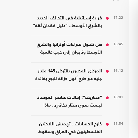
17:22
قراءة إسرائيلية في التحالف الجديد
بالشرق الأوسط.. "دليل فقدان ثقة"
16:45
هل تتحول صراعات أوكرانيا والشرق
الأوسط وتايوان إلى حرب عالمية
واحدة؟
16:12
المركزي المصري يقترض 145 مليار
جنيه عبر طرح أذون خزانة للبيع بفائدة
مرتفعة
16:01
"معاريف": إقالات عناصر الموساد
ليست سوى ستار دخاني.. ماذا
يحدث؟
15:54
خارج الحسابات.. تهميش اللاجئين
الفلسطينيين في العراق وسقوط