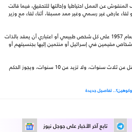
المنقوش عن العمل احتياطيا وإحالتها للتحقيق، فيما قالت
وما هو لقاء عارض غير رسمي وغير معد مسبقا، أثناء لقاء مع وزير
ويحظر القانون الليبي رقم 62 والصادر في العام 1957 على كل شخص طبيعي أو اعتباري أن يعقد بالذات
 أشخاص مقيمين في إسرائيل أو منتمين إليها بجنسيتهم أو
ويعاقب كل من يخالف ذلك بالسجن مدة لا تقل عن ثلاث سنوات، ولا تزيد عن 10 سنوات، ويجوز الحكم
 وكوهين؟.. تفاصيل جديدة
تابع آخر الأخبار على جوجل نيوز