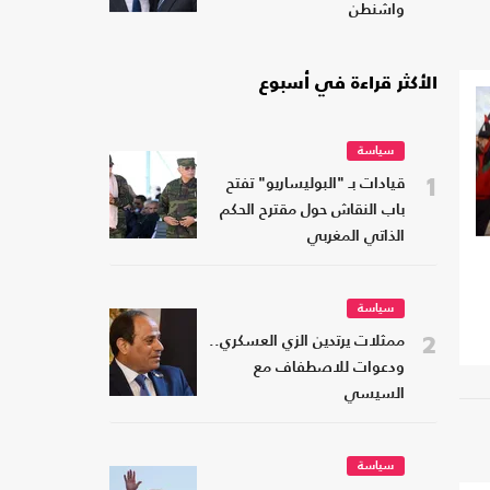
واشنطن
الأكثر قراءة في أسبوع
سياسة
1
قيادات بـ "البوليساريو" تفتح
باب النقاش حول مقترح الحكم
الذاتي المغربي
سياسة
2
ممثلات يرتدين الزي العسكري..
ودعوات للاصطفاف مع
السيسي
سياسة