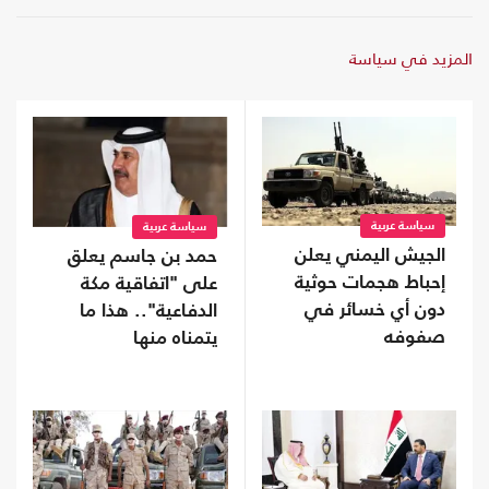
المزيد في سياسة
سياسة عربية
سياسة عربية
الجيش اليمني يعلن
حمد بن جاسم يعلق
إحباط هجمات حوثية
على "اتفاقية مكة
دون أي خسائر في
الدفاعية".. هذا ما
صفوفه
يتمناه منها