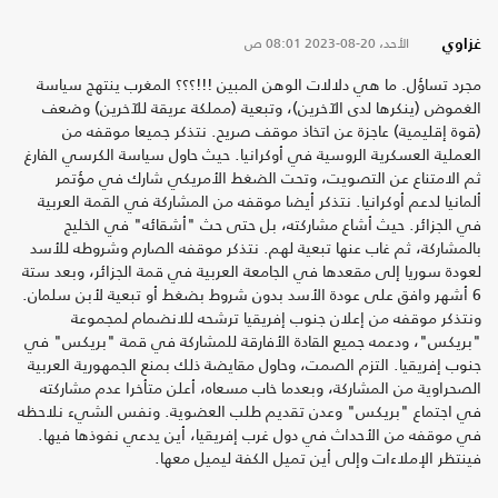
الأحد، 20-08-2023
08:01 ص
غزاوي
مجرد تساؤل. ما هي دلالات الوهن المبين !!!؟؟؟ المغرب ينتهج سياسة
الغموض (ينكرها لدى الآخرين)، وتبعية (مملكة عريقة للآخرين) وضعف
(قوة إقليمية) عاجزة عن اتخاذ موقف صريح. نتذكر جميعا موقفه من
العملية العسكرية الروسية في أوكرانيا. حيث حاول سياسة الكرسي الفارغ
ثم الامتناع عن التصويت، وتحت الضغط الأمريكي شارك في مؤتمر
ألمانيا لدعم أوكرانيا. نتذكر أيضا موقفه من المشاركة في القمة العربية
في الجزائر. حيث أشاع مشاركته، بل حتى حث "أشقائه" في الخليج
بالمشاركة، ثم غاب عنها تبعية لهم. نتذكر موقفه الصارم وشروطه للأسد
لعودة سوريا إلى مقعدها في الجامعة العربية في قمة الجزائر، وبعد ستة
6 أشهر وافق على عودة الأسد بدون شروط بضغط أو تبعية لأبن سلمان.
ونتذكر موقفه من إعلان جنوب إفريقيا ترشحه للانضمام لمجموعة
"بريكس"، ودعمه جميع القادة الأفارقة للمشاركة في قمة "بريكس" في
جنوب إفريقيا. التزم الصمت، وحاول مقايضة ذلك بمنع الجمهورية العربية
الصحراوية من المشاركة، وبعدما خاب مسعاه، أعلن متأخرا عدم مشاركته
في اجتماع "بريكس" وعدن تقديم طلب العضوية. ونفس الشيء نلاحظه
في موقفه من الأحداث في دول غرب إفريقيا، أين يدعي نفوذها فيها.
فينتظر الإملاءات وإلى أين تميل الكفة ليميل معها.