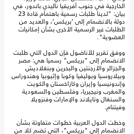
الخارجية في جنوب أفريقيا ناليدي باندور، في
بيان: "لدينا طلبات رسمية باهتمام قادة 23
دولة بالانضمام إلى ’بريكس‘، والعديد من
الطلبات غير الرسمية الأخرى بشأن إمكانيات
العضوية".
ووفق تقرير للأناضول فإن الدول التي طلبت
الانضمام إلى "بريكس" رسميا هي: مصر
والجزائر والأرجنتين والبحرين وبنغلاديش
وبيلاروسيا وبوليفيا وكوبا وإثيوبيا وهندوراس
وإندونيسيا وإيران وكازاخستان والكويت
والمغرب ونيجيريا، وفلسطين والسعودية
والسنغال وتايلاند والإمارات وفنزويلا
وفيتنام.
وخطت الدول العربية خطوات متفاوتة بشأن
الانضمام إلى "بريكس"، التي تضم كلا من