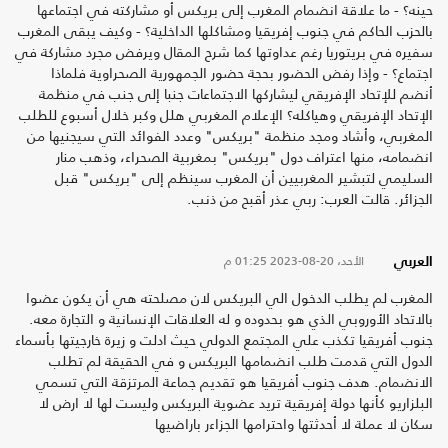
حينه؟ - ما علاقة انضمام المغرب إلى بريكس أو مشاركته في اجتماعها
بالحزب الحاكم في جنوب إفريقيا ومشاكلها الداخلية؟ - وكيف يبقى المغرب
سفيره في بريتوريا رغم عداوتها كما شرح المقال ويرفض مجرد مشاركة في
اجتماع؟ - وإذا رفض الحضور بحجة حضور الجمهورية الصحراوية فلماذا
أنضم للإتحاد الإفريقي ليشاركها الاجتماعات جنبا إلى جنب في منظمة
الإتحاد الإفريقي وهياكله؟ الإعلام المغربي هلل وكبر خلال أسبوع للطلب
المغربي، وأشاد ومجد منظمة "بريكس" وعدد الفوائد التي سيجنيها من
انضمامه، منها اعتراف دول "بريكس" بمغربية الصحراء، وذهب منار
السليمي لتبشير المغربيين أن المغرب سينظم إلى "بريكس" قبل
الجزائر. قالت العرب: ربي عذر أقبح من ذنب.
الأحد، 20-08-2023
01:25 م
العربي
المغرب لم يطلب الدخول الي البريكس لان مصلحته هي أن يكون عضوا
بالاتحاد الأوروبي الذي هو بحدوده و له العلاقات الإنسانية و التجارة معه.
جنوب أفريقيا تكذب علي المجتمع الدولي حيث ادلت و زيرة خارجيتها بأسماء
الدول التي قدمت طلب انضمامها البريكس و في الحقيقة لم تطلب
الانضمام. هدف جنوب أفريقيا هو تقديم جماعة المرتزقة التي تسمي
البلزاريو كأنها دولة إفريقية تريد عضوية البريكس وليست لها لا ارض لا
سكان لا عملة لا أحدثتها واحترامها الجزاءر باراضيها