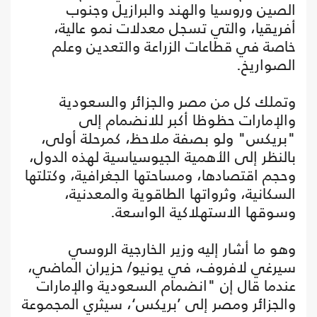
الصين وروسيا والهند والبرازيل وجنوب
أفريقيا، والتي تسجل معدلات نمو عالية،
خاصة في قطاعات الزراعة والتعدين وعلم
الصواريخ.
وتملك كل من مصر والجزائر والسعودية
والإمارات حظوظا أكبر للانضمام إلى
"بريكس" ولو بصفة ملاحظ، كمرحلة أولى،
بالنظر إلى الأهمية الجيوسياسية لهذه الدول،
وحجم اقتصادها، ومساحتها الجغرافية، وكتلتها
السكانية، وثرواتها الطاقوية والمعدنية،
وسوقها الاستهلاكية الواسعة.
وهو ما أشار إليه وزير الخارجية الروسي
سيرغي لافروف، في يونيو/ حزيران الماضي،
عندما قال إن "انضمام السعودية والإمارات
والجزائر ومصر إلى ’بريكس‘، سيثري المجموعة