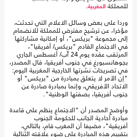
للمملكة
.
المغربية
وردا على بعض وسائل الاعلام التي تحدثت،
مؤخرا، عن ترشيح مفترض للمملكة للانضمام
إلى مجموعة "بريكس"، أو إمكانية مشاركتها
في الاجتماع القادم "بريكس/ أفريقيا"،
المرتقب عقده يوم 24 آب/ أغسطس الجاري
بجوهانسبورغ في جنوب أفريقيا، قال المصدر،
في تصريحات نشرتها الخارجية المغربية اليوم:
"إن الأمر لا يتعلق بمبادرة من "بريكس" أو
الاتحاد الأفريقي، وإنما بمبادرة صادرة عن
جنوب أفريقيا، بصفتها الوطنية".
وأوضح المصدر أن "الاجتماع ينظم على قاعدة
مبادرة أحادية الجانب للحكومة الجنوب
أفريقية"، مضيفا أن المغرب قام، بالتالي،
بتقييم هذه المبادرة على ضوء علاقته الثنائية