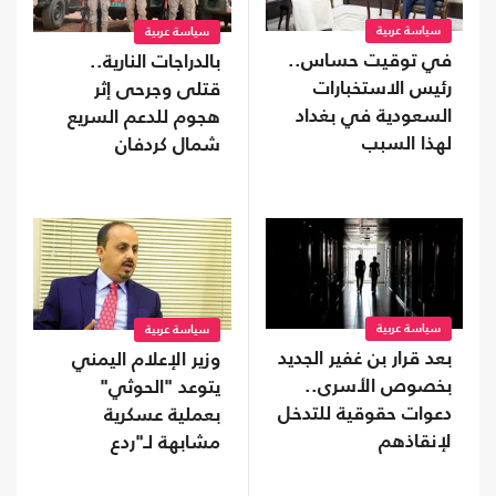
سياسة عربية
سياسة عربية
في توقيت حساس..
بالدراجات النارية..
رئيس الاستخبارات
قتلى وجرحى إثر
السعودية في بغداد
هجوم للدعم السريع
لهذا السبب
شمال كردفان
سياسة عربية
سياسة عربية
بعد قرار بن غفير الجديد
وزير الإعلام اليمني
بخصوص الأسرى..
يتوعد "الحوثي"
دعوات حقوقية للتدخل
بعملية عسكرية
لإنقاذهم
مشابهة لـ"ردع
العدوان" ضد الأسد