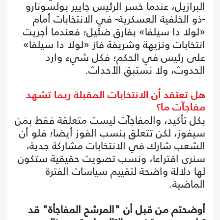
البرازيل، عندما خسر الرئيس جايير بولسونارو
-ذو الخلفية العسكرية- في الانتخابات أمام
«لولا دا سيلفا» بفارق ضئيل؛ فعندما أجريت
انتخابات ونزيهة وشريفة فاز «لولا دا سيلفا»
على رئيس في الحكم؛ فكل شيء وارد
الحدوث، ولا نستبق الأحداث.
هل تعتقد أن الانتخابات المقبلة ربما تشهد
مفاجآت ما؟
بكل تأكيد، والمفاجآت ليست متعلقة فقط بمَن
سيفوز، لكن تتعلق بنسب الفوز أيضا؛ فلو أن
الشعب شارك في الانتخابات مشاركة جدية،
سنرى اقتراعا، ونسب تصويت حقيقية ستكون
لها دلالة واضحة لتقييم سياسات الفترة
الماضية.
أوضحتم من قبل أن "المرشح المفاجأة" قد