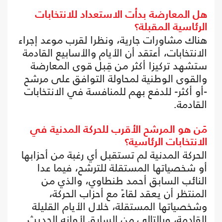
هل المعارضة بدأت الاستعداد للانتخابات
الرئاسية المقبلة؟
هناك مشاورات جارية، ونظرا لقرب موعد إجراء
الانتخابات، أعتقد أن الأيام والأسابيع القادمة
ستشهد تركيزا أكثر من قِبل قوى المعارضة
والقوى الوطنية لمحاولة التوافق على مرشح
-أو أكثر- للدفع بهم للمنافسة في الانتخابات
القادمة.
مَن هو المرشح الأقرب للحركة المدنية في
الانتخابات الرئاسية؟
الحركة المدنية لم تستقبل أي رغبة من أحزابها
أو شخصياتها المستقلة للترشح، فيما عدا
النائب السابق أحمد طنطاوي، والذي من
المنتظر أن يعقد لقاءً مع أحزاب الحركة،
وشخصياتها المستقلة، خلال الأيام القليلة
القادمة، وبالتالي من السابق لأوانه الحديث