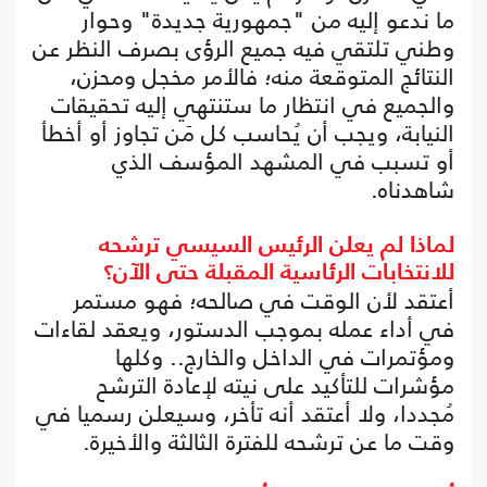
ما ندعو إليه من "جمهورية جديدة" وحوار
وطني تلتقي فيه جميع الرؤى بصرف النظر عن
النتائج المتوقعة منه؛ فالأمر مخجل ومحزن،
والجميع في انتظار ما ستنتهي إليه تحقيقات
النيابة، ويجب أن يُحاسب كل مَن تجاوز أو أخطأ
أو تسبب في المشهد المؤسف الذي
شاهدناه.
لماذا لم يعلن الرئيس السيسي ترشحه
للانتخابات الرئاسية المقبلة حتى الآن؟
أعتقد لأن الوقت في صالحه؛ فهو مستمر
في أداء عمله بموجب الدستور، ويعقد لقاءات
ومؤتمرات في الداخل والخارج.. وكلها
مؤشرات للتأكيد على نيته لإعادة الترشح
مُجددا، ولا أعتقد أنه تأخر، وسيعلن رسميا في
وقت ما عن ترشحه للفترة الثالثة والأخيرة.