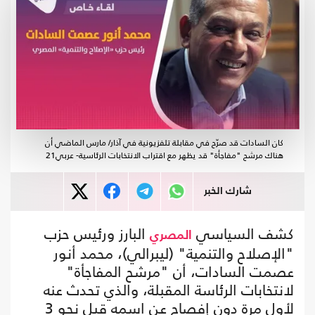
كان السادات قد صرّح في مقابلة تلفزيونية في آذار/ مارس الماضي أن
هناك مرشح "مفاجأة" قد يظهر مع اقتراب الانتخابات الرئاسية- عربي21
شارك الخبر
كشف السياسي
البارز ورئيس حزب
المصري
"الإصلاح والتنمية" (ليبرالي)، محمد أنور
عصمت السادات، أن "مرشح المفاجأة"
لانتخابات الرئاسة المقبلة، والذي تحدث عنه
لأول مرة دون إفصاح عن اسمه قبل نحو 3