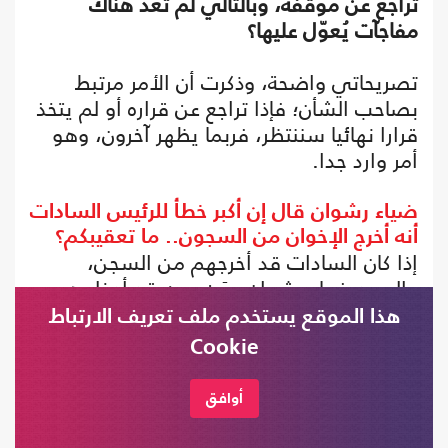
تراجع عن موقفه، وبالتالي لم تعد هناك
مفاجآت يُعوّل عليها؟
تصريحاتي واضحة، وذكرت أن الأمر مرتبط
بصاحب الشأن؛ فإذا تراجع عن قراره أو لم يتخذ
قرارا نهائيا سننتظر، فربما يظهر آخرون، وهو
أمر وارد جدا.
ضياء رشوان قال إن أكبر خطأ للرئيس السادات
أنه أخرج الإخوان من السجون.. ما تعقيبكم؟
إذا كان السادات قد أخرجهم من السجن،
والسيد ضياء رشوان ومَن معه قد أدخلوهم
السجون مرة أخرى.. فهل أسفر عن ذلك حل
هذا الموقع يستخدم ملف تعريف الارتباط
مشاكل مصر؟ بالطبع هذا كلام لا يليق.
Cookie
الرئيس السادات عندما قرر الإفراج عمن في
أوافق
السجون قد أخرج الجميع؛ فقد تولى السلطة
بعد وفاة الرئيس جمال عبد الناصر وكان في