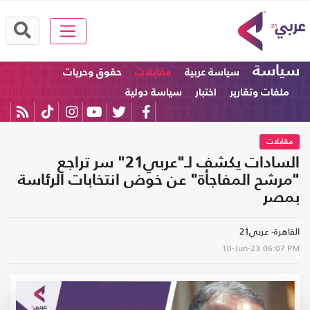
سياسة
سياسة عربية
مقابلات
حقوق وحريات
ملفات وتقارير
اختبار
سياسة دولية
مقابلات
السادات يكشف لـ"عربي21" سر تراجع
"مرشح المفاجأة" عن خوض انتخابات الرئاسة
بمصر
القاهرة- عربي21
10-Jun-23
06:07 PM