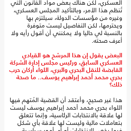
العسكري، لكن هناك بعض مواد القانون التي
تُنظم هذا الأمر، وبالتأكيد المجلس العسكري،
وغيره من مؤسسات الدولة، سيلتزم بها
ويحترمها، لكن التفاصيل ليست متوفرة
بالنسبة لي حاليا ولا يمكنني أن أقول رأيه ولا
أعرف صحته.
البعض يقول إن هذا المرشح هو القيادي
العسكري السابق، ورئيس مجلس إدارة الشركة
القابضة للنقل البحري والبري، اللواء أركان حرب
بحري محمد أحمد إبراهيم يوسف.. ما صحة
ذلك؟
هذا غير صحيح، وأعتقد أن القضية المُتهم فيها
اللواء بحري محمد أحمد إبراهيم يوسف ليست
لها علاقة بالانتخابات الرئاسية، وإنما تتعلق
بتعاملات مالية وليست لها علاقة بأي شكل
فيما يخص الانتخابات أو أي أمور سياسية.