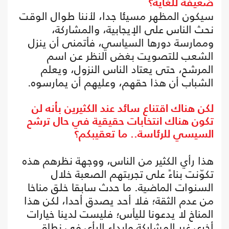
ضعيفة للغاية؟
سيكون المظهر مسيئا جدا، لأننا طوال الوقت
نحث الناس على الإيجابية، والمشاركة،
وممارسة دورها السياسي، فأتمنى أن ينزل
الشعب للتصويت بغض النظر عن اسم
المرشح، حتى يعتاد الناس النزول، ويعلم
الشباب أن هذا حقهم، وعليهم أن يمارسوه.
لكن هناك اقتناع سائد عند الكثيرين بأنه لن
تكون هناك انتخابات حقيقية في حال ترشح
السيسي للرئاسة.. ما تعقيبكم؟
هذا رأي الكثير من الناس، ووجهة نظرهم هذه
تكوّنت بناءً على تجربتهم الصعبة خلال
السنوات الماضية. ما حدث سابقا خلق مناخا
من عدم الثقة؛ فلا أحد يصدق أحدا، لكن هذا
المناخ لا يدعونا لليأس؛ فليست لدينا خيارات
أخرى غير المشاركة وإبداء الرأي في نطاق