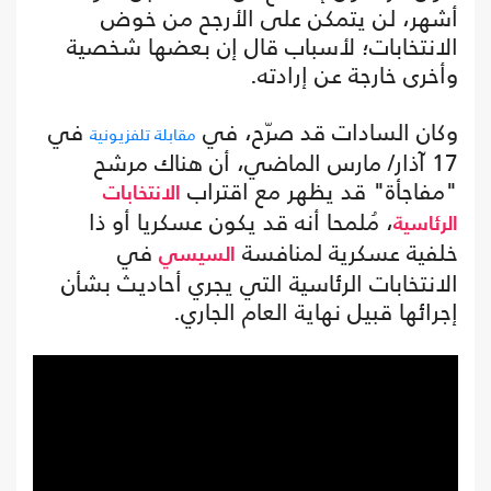
أشهر، لن يتمكن على الأرجح من خوض
الانتخابات؛ لأسباب قال إن بعضها شخصية
وأخرى خارجة عن إرادته.
وكان السادات قد صرّح، في
في
مقابلة تلفزيونية
17 آذار/ مارس الماضي، أن هناك مرشح
"مفاجأة" قد يظهر مع اقتراب
الانتخابات
، مُلمحا أنه قد يكون عسكريا أو ذا
الرئاسية
خلفية عسكرية لمنافسة
في
السيسي
الانتخابات الرئاسية التي يجري أحاديث بشأن
إجرائها قبيل نهاية العام الجاري.