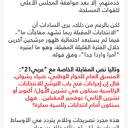
خدمتهم، إلا بعد موافقة المجلس الأعلى
للقوات المسلحة.
لكن بالرغم من ذلك، يرى السادات أن
"الانتخابات المقبلة ربما تشهد مفاجآت ما"،
فيما لم يستبعد احتمالية ظهور مرشحين آخرين
خلال الفترة القليلة المقبلة، وهو ما اعتبره
"أمرا واردا جدا"، وفق قوله.
وتاليا نص المقابلة الخاصة مع "عربي21":
المنسق العام للحوار الوطني، ضياء رشوان،
قال إن إجراءات فتح باب الترشح للانتخابات
الرئاسية ستكون في تشرين الأول/ أكتوبر أو
تشرين الثاني/ نوفمبر المقبلين.. فهل
سنكون أمام انتخابات رئاسية مبكرة؟
هذه مجرد تصريحات وكلام يتردد في الأوساط
السياسية، لكن لم يتأكد ذلك رسميا؛