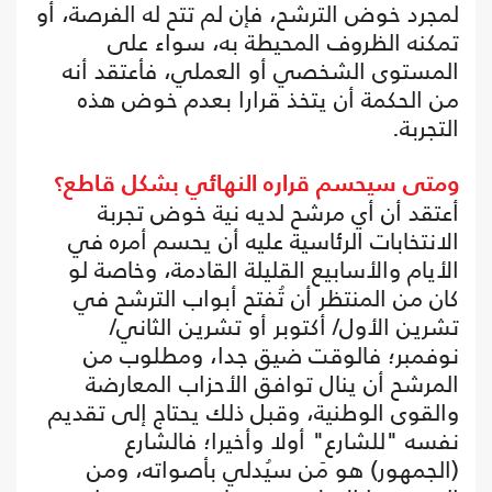
لمجرد خوض الترشح، فإن لم تتح له الفرصة، أو
تمكنه الظروف المحيطة به، سواء على
المستوى الشخصي أو العملي، فأعتقد أنه
من الحكمة أن يتخذ قرارا بعدم خوض هذه
التجربة.
ومتى سيحسم قراره النهائي بشكل قاطع؟
أعتقد أن أي مرشح لديه نية خوض تجربة
الانتخابات الرئاسية عليه أن يحسم أمره في
الأيام والأسابيع القليلة القادمة، وخاصة لو
كان من المنتظر أن تُفتح أبواب الترشح في
تشرين الأول/ أكتوبر أو تشرين الثاني/
نوفمبر؛ فالوقت ضيق جدا، ومطلوب من
المرشح أن ينال توافق الأحزاب المعارضة
والقوى الوطنية، وقبل ذلك يحتاج إلى تقديم
نفسه "للشارع" أولا وأخيرا؛ فالشارع
(الجمهور) هو مَن سيُدلي بأصواته، ومن