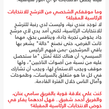
وما موقفكم الشخصي من الترشح للانتخابات
الرئاسية المقبلة؟
لا توجد عندي نية، وليست لدي رغبة للترشح
للانتخابات الرئاسية، لكني أمد يدي لأي مرشح
جاد يخوض تجربة جادة، وينافس بحق، مهما
كانت الفرص، حتى نصنع "حالة" يشعر بها
باقي المرشحين -بمن فيهم الرئيس
السيسي- أن هناك كتلة تُمثل "ما ستحصل
عليه من نسبة من أصوات الناخبين"، ولها
موقف ويجب الاستماع لها، ويجب أن تشارك
في كل ما هو متعلق بالسياسات، وطموحات
وآمال الناس خلال الفترة القادمة.
كنت على علاقة قوية بالفريق سامي عنان،
والفريق أحمد شفيق.. فهل أحدهما يفكر في
خوض الانتخابات الرئاسية المقبلة؟