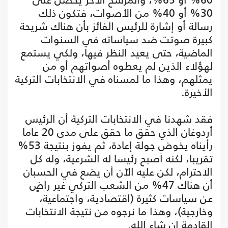
30% أو 40% من الأصوات، فتكون ذلك
رسالة أو إشارة للرئيس الفائز بأن هناك شريحة
كبيرة صوتت ضد سياساته في السنوات
الماضية، حتى يعيد النظر فيها، ولكي يستمع
لهؤلاء الذين لم يعطوه أصواتهم أو من
يمثلهم، وهذا ما لمسناه في الانتخابات التركية
الأخيرة.
فقد شهدنا في الانتخابات التركية أن الرئيس
أردوغان الذي حقق ما حقق على مدى 20 عاما
رأيناه يخوض جولة إعادة، ثم يفوز بنتيجة 53%
تقريبا، لكنه أصبح رئيسا له الشرعية، وله كل
الاحترام، لكن عليه الآن أن يضع في الحسبان
أن هناك 47% من الشعب التركي غير راضٍ
عن سياسات كثيرة (اقتصادية، واجتماعية،
وخارجية)، وهذا ما نرجوه من نتيجة الانتخابات
القادمة إن شاء الله.