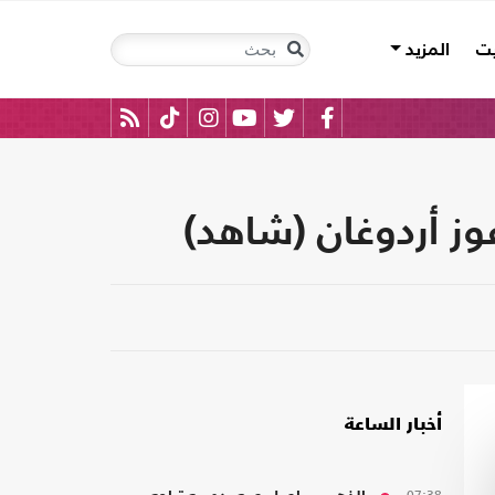
يت
المزيد
وز أردوغان (شاهد)
أخبار الساعة