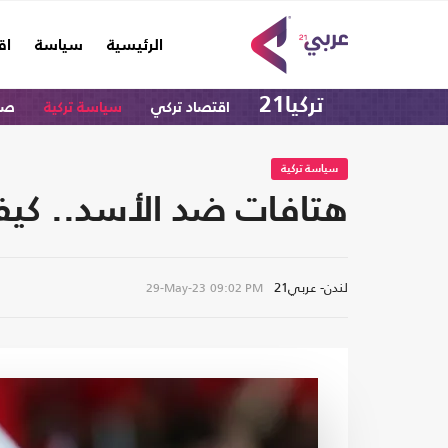
(current)
الرئيسية
سياسة
اق
تركيا21
اقتصاد تركي
سياسة تركية
صحا
سياسة تركية
هتافات ضد الأسد.. كيف
لندن- عربي21
29-May-23
09:02 PM