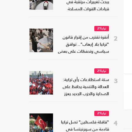
يبحث تغييرات مرتقبة في
قيادات القوات المسلحة
تركيا21
2
أنقرة تقترب من إقرار قانون
"تركيا بلا إرهاب".. توافق
سياسي وتحفظات على بعض
البنود
تركيا21
3
ستة استطلاعات رأي تركية:
العدالة والتنمية يحافظ على
الصدارة والحزب الجديد يعزز
موقعه
تركيا21
4
"قافلة فلسطين" تصل تركيا
قادمة من سربرنيتسا في