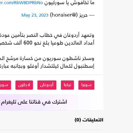
ما تخافوش يا سوركيون
tter.com/RbW8DPRbNo
— حريز (@horaiser)
May 23, 2023
وتعهد أردوغان في خطاب النصر بتأمين عودة 
أعداد العائدين طوعيا بلغ نحو 600 ألف شخص حتى الآن.
وسخر ناشطون سوريون من خسارة مرشح المعا
إسطنبول لكمال كيلتشدار أوغلو وبجانبه عبار
سوريا
تركيا
أردوغان
لاجئون
سوري
اشترك في قناتنا على تليغرام
التعليقات (0)