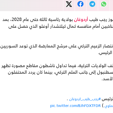
فوز رجب طيب
بولاية رئاسية ثالثة حتى عام 2028، بعد
أردوغان
ئة من أصوات الناخبين أمام منافسه كمال كيلتشدار أوغلو الذي حصل على
نتصار الزعيم التركي على مرشح المعارضة الذي توعد السوريين
الرئيس.
لف الولايات التركية، فيما تداول ناشطون مقاطع مصورة تظهر
سطنبول إلى جانب العلم التركي، بينما كان يردد المحتفلون
لأسد.
للرئيس
.
#رجب_طيب_اردوغان
)
ماوي
pic.twitter.com/BJhFDXTFDR