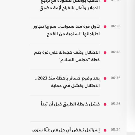
07:38
الذهب يواصل صعوده مع تراجع
الدولار وآمال بانفراج أزمة مضيق
هرمز
06:56
لأول مرة منذ سنوات.. سوريا تتجاوز
احتياجاتها السنوية من القمح
06:48
الاحتلال يكثف هجماته على غزة رغم
خطة "مجلس السلام"
06:36
بعد وقوع خسائر باهظة منذ 2023..
الاحتلال يفشل في حماية
مستوطنيه من خطر الصواريخ
05:26
فشل خارطة الطريق قبل أن تبدأ
05:24
إسرائيل ترفض أي حل في غزّة سوى