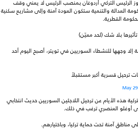
ز الرئيس التركي أردوغان بمنصب الرئيس لا يعني وقف
كومة العدالة والتنمية ستكون العودة آمنة وإلى مشاريع سكنية
حكومة القطرية.
أثيرها بلا شك (لحد معيّن)
 إلا وجهها للنشطاء السوريين في تويتر، أصبح اليوم أحد
ت ترحيل قسرية أكبر مستقبلاً
May 29
كية هذه الأيام عن ترحيل اللاجئين السوريين حديث انتخابي
إلى أوغلو العنصري ترغب في ذلك.
لى مناطق آمنة تحت حماية تركيا، وباختيارهم.