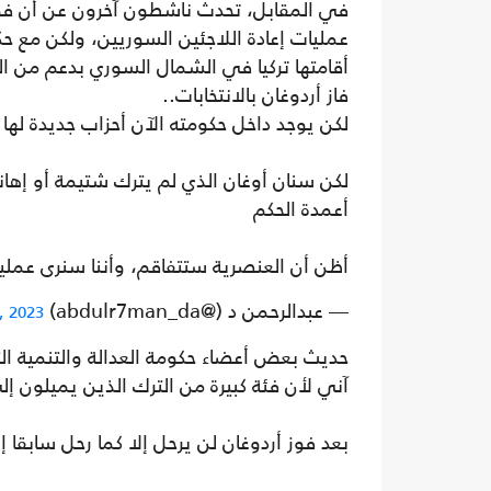
في المقابل، تحدث ناشطون آخرون عن أن فو
عمليات إعادة اللاجئين السوريين، ولكن مع ح
أقامتها تركيا في الشمال السوري بدعم من ال
فاز أردوغان بالانتخابات..
لكن يوجد داخل حكومته الآن أحزاب جديدة لها ت
لكن سنان أوغان الذي لم يترك شتيمة أو إهانة
أعمدة الحكم
أظن أن العنصرية ستتفاقم، وأننا سنرى عمليا
— عبدالرحمن د (@abdulr7man_da)
, 2023
حديث بعض أعضاء حكومة العدالة والتنمية التر
آني لأن فئة كبيرة من الترك الذين يميلون 
بعد فوز أردوغان لن يرحل إلا كما رحل سابقا إ