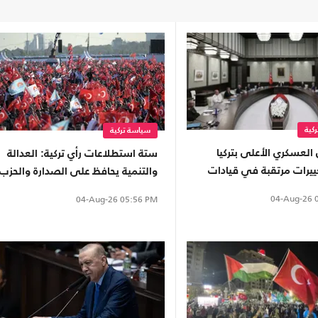
كية
سياسة تركية
لعسكري الأعلى بتركيا
ستة استطلاعات رأي تركية: العدالة
ييرات مرتقبة في قيادات
والتنمية يحافظ على الصدارة والحزب
المسلحة
الجديد يعزز موقعه
04-Aug-26
0
04-Aug-26
05:56 PM