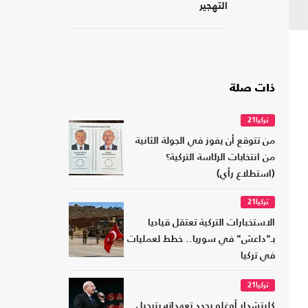
التهجير
ذات صلة
تركيا21
من تتوقع أن يفوز في الجولة الثانية
من انتخابات الرئاسة التركية؟
(استطلاع رأي)
تركيا21
الاستخبارات التركية تعتقل قياديا
بـ"داعش" في سوريا.. خطط لعمليات
في تركيا
تركيا21
كليتشدار أوغلو يجدد تعهداته بترحيل