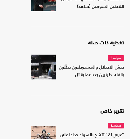
اللاجئين السوريين (شاهد)
تغطية ذات صلة
سياسة
جيش الاحتلال والمستوطنون ينكّلون
بالفلسطينيين بعد عملية تل
تقرير خاص
سياسة
"عربي21" تتشح بالسواد حدادا على