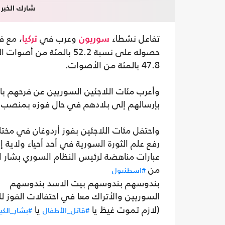
شارك الخبر
تفاعل نشطاء
وعرب في
، مع 
سوريون
تركيا
حصوله على نسبة 52.2 بالم
47.8 بالمئة من الأصوات.
وأعرب مئات اللاجئين السوريين عن فرحهم با
بإرسالهم إلى بلادهم في حال فوزه بمنصب 
واحتفل مئات اللاجئين بفوز أردوغان في مخت
رفع علم الثورة السورية في أحد أحياء ولاية إ
عبارات مناهضة لرئيس النظام السوري بشار ا
من
#اسطنبول
بندوسهم بندوسهم بيت الاسد بندوسهم
السوريين والأتراك معا في احتفالات الفوز 
(لازم تموت غيظ يا
يا
#قاتل_الأطفال
#بشار_الكي