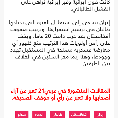
كانت قوى إيرانية وغير إيرانية تراهن على
الفشل الطالباني.
إيران تسعى إلى استغلال الفترة التي تحتاجها
طالبان في ترسيخ استقرارها، وترتيب صفوف
أفغانستان بعد حرب دامت 20 عاماً، ويقف
على رأس أولويات هذا الترتيب منع ظهور أي
معارضة عسكرية مسلحة في المستقبل تهدد
وجودها، وهنا ربما محز السكين في الخلاف
بين الطرفين.
المقالات المنشورة في عربي21 تعبر عن آراء
أصحابها ولا تعبر عن رأي أو موقف الصحيفة.
إيران
افغانستان
طالبان
المياه
صراع