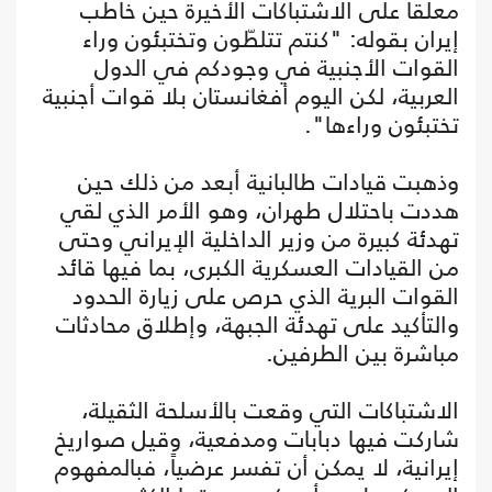
معلقاً على الاشتباكات الأخيرة حين خاطب
إيران بقوله: "كنتم تتلطّون وتختبئون وراء
القوات الأجنبية في وجودكم في الدول
العربية، لكن اليوم أفغانستان بلا قوات أجنبية
تختبئون وراءها".
وذهبت قيادات طالبانية أبعد من ذلك حين
هددت باحتلال طهران، وهو الأمر الذي لقي
تهدئة كبيرة من وزير الداخلية الإيراني وحتى
من القيادات العسكرية الكبرى، بما فيها قائد
القوات البرية الذي حرص على زيارة الحدود
والتأكيد على تهدئة الجبهة، وإطلاق محادثات
مباشرة بين الطرفين.
الاشتباكات التي وقعت بالأسلحة الثقيلة،
شاركت فيها دبابات ومدفعية، وقيل صواريخ
إيرانية، لا يمكن أن تفسر عرضياً، فبالمفهوم