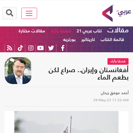
مقالات
كتاب عربي 21
قضايا وآراء
مقالات مختارة
قائمة الكتاب
كاريكاتير
بورتريه
قضايا وآراء
أفغانستان وإيران.. صراع لكن
بطعم الماء
أحمد موفق زيدان
29-May-23
11:33 AM