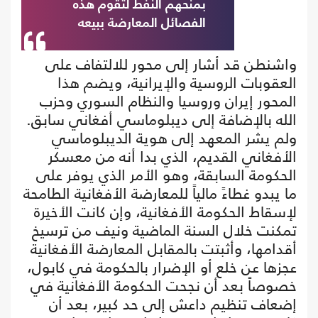
بمنحهم النفط لتقوم هذه
الفصائل المعارضة ببيعه
واشنطن قد أشار إلى محور للالتفاف على
العقوبات الروسية والإيرانية، ويضم هذا
المحور إيران وروسيا والنظام السوري وحزب
الله بالإضافة إلى ديبلوماسي أفغاني سابق.
ولم يشر المعهد إلى هوية الديبلوماسي
الأفغاني القديم، الذي بدا أنه من معسكر
الحكومة السابقة، وهو الأمر الذي يوفر على
ما يبدو غطاءً مالياً للمعارضة الأفغانية الطامحة
لإسقاط الحكومة الأفغانية، وإن كانت الأخيرة
تمكنت خلال السنة الماضية ونيف من ترسيخ
أقدامها، وأثبتت بالمقابل المعارضة الأفغانية
عجزها عن خلع أو الإضرار بالحكومة في كابول،
خصوصاً بعد أن نجحت الحكومة الأفغانية في
إضعاف تنظيم داعش إلى حد كبير، بعد أن