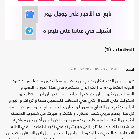
تابع آخر الأخبار على جوجل نيوز
اشترك في قناتنا على تليغرام
التعليقات (1)
الإثنين، 29-05-2023
05:52 م
احمد
ظهور ايران الحديثه كان بدعم من قيصر روسيا لتكون سكينا في خاصره
الدوله العثمانيه و ما زالت ايران مستمره في هذا الدور .. العرب و
المسلمون يكررون بان عدوهم اسرائيل في حين ان ايران اخطر فهي
استولت على الاحواز التي هي اضعاف فلسطين حجما و ثروات و اليوم
ايران تتحكم في العراق و سوريا و لبنان و اليمن و لها نفوذ في دول شتى
كل هذا بدعم غربي خلف الستار . و قتلت و هجرت من شعوب المنطقه
اكثر من الشعب الفلسطيني بخمس مرات لكن ايران أجبن من مواجهه
مباشره لذلك عاده ما تلجأ الى ميليشياتهافي تفيذ اطماعها . في الحاله
الافغانيه هناك تهديد للوجود الايراني لسببين الاول لان الافغان محترفي