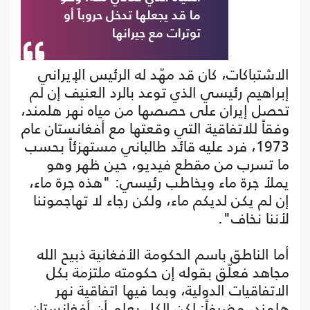
ما قد يجعلها تدخل حروباً أو
توترات مع جيرانها
الاشتباكات، كان قد مهّد له الرئيس الإيراني
إبراهيم رئيسي الذي توعد بالرد العنيف إن لم
تحصل إيران على حصصها من مياه نهر هلمند،
وفقاً للاتفاقية التي وقعتها مع أفغانستان عام
1973، فرد عليه قائد طالباني مستهزئاً بحسب
ما تسرب من مقطع فيديو، حين ظهر وهو
يملأ جرة ماء ويخاطب رئيسي: "هذه جرة ماء،
إن لم يكن لديكم ماء، ولكن رجاء لا تهاجموننا
لأننا نخاف".
أما الناطق باسم الحكومة الأفغانية ذبيح الله
مجاهد فعلّق بقوله إن حكومته ملتزمة بكل
الاتفاقيات الدولية، وبما فيها اتفاقية نهر
هلمند، مضيفاً: لكن الكل يعلم أن أفغانستان