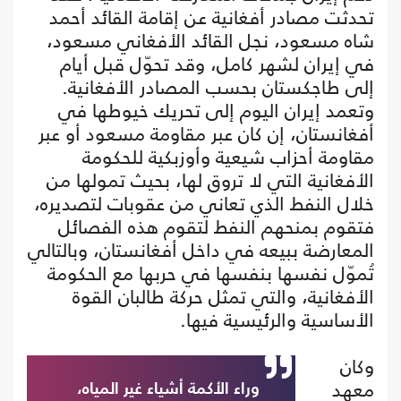
تحدثت مصادر أفغانية عن إقامة القائد أحمد
شاه مسعود، نجل القائد الأفغاني مسعود،
في إيران لشهر كامل، وقد تحوّل قبل أيام
إلى طاجكستان بحسب المصادر الأفغانية.
وتعمد إيران اليوم إلى تحريك خيوطها في
أفغانستان، إن كان عبر مقاومة مسعود أو عبر
مقاومة أحزاب شيعية وأوزبكية للحكومة
الأفغانية التي لا تروق لها، بحيث تمولها من
خلال النفط الذي تعاني من عقوبات لتصديره،
فتقوم بمنحهم النفط لتقوم هذه الفصائل
المعارضة ببيعه في داخل أفغانستان، وبالتالي
تُموّل نفسها بنفسها في حربها مع الحكومة
الأفغانية، والتي تمثل حركة طالبان القوة
الأساسية والرئيسية فيها.
وكان
معهد
وراء الأكمة أشياء غير المياه،