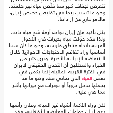
تتعرض لجفاف كبير مما قلّص مياه نهر هلمند،
وهو ما تسبب ربما في تقليص حصص إيران،
فالأمر خارج عن إراداتنا.
بكل تأكيد فإن إيران تواجه أزمة شح مياه حادة،
ولذا فقد حوّلت مياه بحيرات في الأحواز
العربية باتجاه مناطق فارسية، وهو ما كان سبباً
أساسياً وراء تفاقم الاحتجاجات الأحوازية خلال
الانتفاضة الإيرانية الأخيرة. ويرى كثير من
الخبراء والمحللين أن التحدي الحقيقي لإيران
في الفترة القريبة المقبلة إنما يكمن في
نقص
الذي تعاني منه، وهو ما قد
المياه
يجعلها تدخل حروباً أو توترات مع جيرانها بأكثر
مما هي عليه.
لكن وراء الأكمة أشياء غير المياه، وعلى رأسها
دعم إيران جماعات المعارضة الأفغانية، فقد