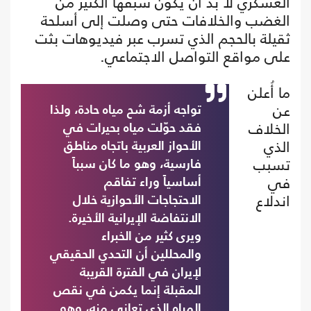
العسكري لا بد أن يكون سبقها الكثير من
الغضب والخلافات حتى وصلت إلى أسلحة
ثقيلة بالحجم الذي تسرب عبر فيديوهات بثت
على مواقع التواصل الاجتماعي.
ما أُعلن
عن
تواجه أزمة شح مياه حادة، ولذا
الخلاف
فقد حوّلت مياه بحيرات في
الذي
الأحواز العربية باتجاه مناطق
تسبب
فارسية، وهو ما كان سبباً
في
أساسياً وراء تفاقم
اندلاع
الاحتجاجات الأحوازية خلال
الانتفاضة الإيرانية الأخيرة.
ويرى كثير من الخبراء
والمحللين أن التحدي الحقيقي
لإيران في الفترة القريبة
المقبلة إنما يكمن في نقص
المياه الذي تعاني منه، وهو