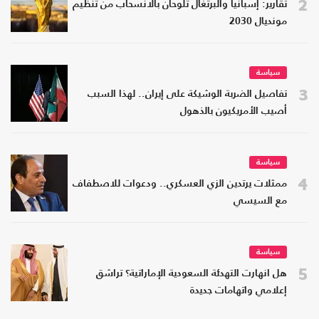
2
تقارير: إسبانيا والبرتغال تلوحان بالانسحاب من تنظيم
مونديال 2030
سياسة
3
تفاصيل الضربة الوشيكة على إيران.. لهذا السبب
أصيب الأمريكيون بالذهول
سياسة
4
ممثلات يرتدين الزي العسكري.. ودعوات للاصطفاف
مع السيسي
سياسة
5
هل انهارت التهدئة السعودية الإماراتية؟ تراشق
إعلامي واتهامات جديدة