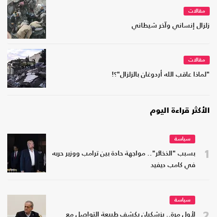
مقالات
زلزال إنساني وآخر شيطاني
مقالات
"لماذا عاقب الله أردوغان بالزلزال"؟!
الأكثر قراءة اليوم
سياسة
1
بسبب "الذخائر".. مواجهة حادة بين ترامب ووزير حربه
في كامب ديفيد
سياسة
2
لأول مرة.. بزشكيان يكشف طبيعة التواصل مع