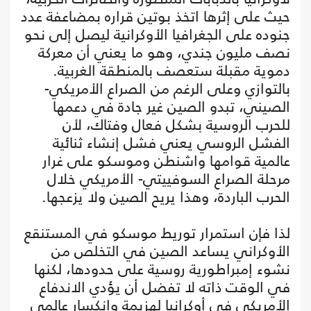
حيث على إثرها اتخذ بوتين قراره بمضاعفة عدد
جنوده على الجغرافيا الأوكرانية ليصل إلى نحو
نصف مليون جندي، وهو ما يعني أن معركة
دموية مقبلة ستعصف بالمنطقة الغربية.
بالتوازي وعلى الرغم من الصراع الأمريكي-
الصيني، تبدو الصين غير جادة في دعمها
للحرب الروسية بشكل فعال وفتاك، لأن
الفشل الروسي يعني فشل إنشاء ثنائية
عالمية قوامها واشنطن وموسكو على غرار
مرحلة الصراع السوفييتي- الأمريكي خلال
الحرب الباردة، وهذا يريح الصين ولا يزعجها.
لذا فإن استمرار توريط موسكو في المستنقع
الأوكراني يساعد الصين في التخلص من
نشوء إمبراطورية روسية على حدودها، لكنها
في الوقت ذاته لا تفضل أن يؤدي الاندفاع
الأمريكي في أوكرانيا لهزيمة وانكسار عالمي