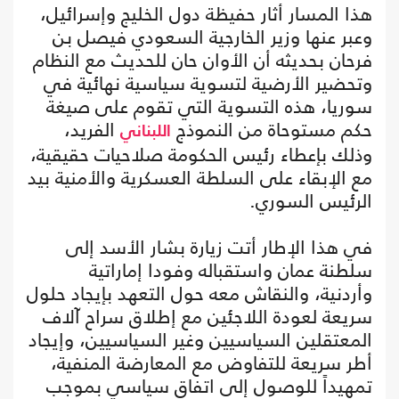
هذا المسار أثار حفيظة دول الخليج وإسرائيل،
وعبر عنها وزير الخارجية السعودي فيصل بن
فرحان بحديثه أن الأوان حان للحديث مع النظام
وتحضير الأرضية لتسوية سياسية نهائية في
سوريا، هذه التسوية التي تقوم على صيغة
حكم مستوحاة من النموذج
الفريد،
اللبناني
وذلك بإعطاء رئيس الحكومة صلاحيات حقيقية،
مع الإبقاء على السلطة العسكرية والأمنية بيد
الرئيس السوري.
في هذا الإطار أتت زيارة بشار الأسد إلى
سلطنة عمان واستقباله وفودا إماراتية
وأردنية، والنقاش معه حول التعهد بإيجاد حلول
سريعة لعودة اللاجئين مع إطلاق سراح آلاف
المعتقلين السياسيين وغير السياسيين، وإيجاد
أطر سريعة للتفاوض مع المعارضة المنفية،
تمهيداً للوصول إلى اتفاق سياسي بموجب