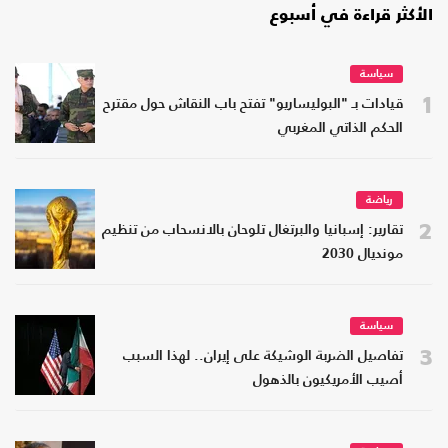
الأكثر قراءة في أسبوع
سياسة
1
قيادات بـ "البوليساريو" تفتح باب النقاش حول مقترح
الحكم الذاتي المغربي
رياضة
2
تقارير: إسبانيا والبرتغال تلوحان بالانسحاب من تنظيم
مونديال 2030
سياسة
3
تفاصيل الضربة الوشيكة على إيران.. لهذا السبب
أصيب الأمريكيون بالذهول