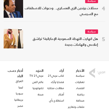
سياسة
4
ممثلات يرتدين الزي العسكري.. ودعوات للاصطفاف
مع السيسي
سياسة
5
هل انهارت التهدئة السعودية الإماراتية؟ تراشق
إعلامي واتهامات جديدة
الأخبار
آراء
المزيد
أخبار حسب
سياسة
كتاب عربي21
عربي21 TV
البلد
العراق
تغطيات
قضايا وآراء
عالم الفن
ليبيا
اقتصاد
مقالات مختارة
تكنولوجيا
سوريا
رياضة
أفكار
صحة
بريطانيا
صحافة
استطلاع رأي
مصر
ملفات وتقارير