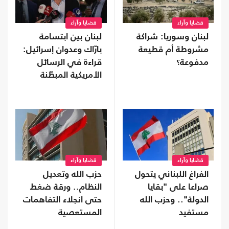
قضايا وآراء
قضايا وآراء
لبنان وسوريا: شراكة
لبنان بين ابتسامة
مشروطة أم قطيعة
بارّاك وعدوان إسرائيل:
مدفوعة؟
قراءة في الرسائل
الأمريكية المبطّنة
قضايا وآراء
قضايا وآراء
الفراغ اللبناني يتحول
حزب الله وتعديل
صراعا على "بقايا
النظام.. ورقة ضغط
الدولة".. وحزب الله
حتى انجلاء التفاهمات
مستفيد
المستعصية