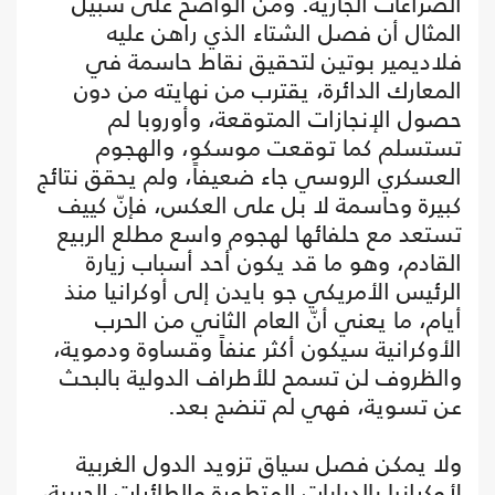
الصراعات الجارية. ومن الواضح على سبيل
المثال أن فصل الشتاء الذي راهن عليه
فلاديمير بوتين لتحقيق نقاط حاسمة في
المعارك الدائرة، يقترب من نهايته من دون
حصول الإنجازات المتوقعة، وأوروبا لم
تستسلم كما توقعت موسكو، والهجوم
العسكري الروسي جاء ضعيفاً، ولم يحقق نتائج
كبيرة وحاسمة لا بل على العكس، فإنّ كييف
تستعد مع حلفائها لهجوم واسع مطلع الربيع
القادم، وهو ما قد يكون أحد أسباب زيارة
الرئيس الأمريكي جو بايدن إلى أوكرانيا منذ
أيام، ما يعني أنّ العام الثاني من الحرب
الأوكرانية سيكون أكثر عنفاً وقساوة ودموية،
والظروف لن تسمح للأطراف الدولية بالبحث
عن تسوية، فهي لم تنضج بعد.
ولا يمكن فصل سياق تزويد الدول الغربية
لأوكرانيا بالدبابات المتطورة والطائرات الحربية،