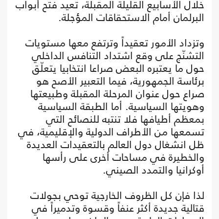
خلال الأسابيع القليلة المقبلة، تعيد فتح أبواب
البرلمان أمام الاستحقاقات المؤجلة.
وتزداد الأمور تعقيداً وترتفع معها مستويات
التشنّج على وقع اشتداد التنافس الداخلي
حول ما يعتبره البعض صراعا انتخابيا يتعلّق
برئاسة الجمهورية، فيما التعبير الأصح هو
صراع حول عنوان المرحلة المقبلة وطبيعتها
وهويتها السياسية. أما الطبقة السياسية
بمعظم أطيافها فلا تنتبه للنصائح التي
تسمعها من الأطراف الدولية والإقليمية، في
ظل انشغال دول العالم بالتعقيدات العديدة
والخطيرة في مساحات أخرى على رأسها
أوكرانيا والتمدد الصيني.
لذا فإن كل الظروف الخارجية توحي بجولات
قتالية جديدة أكثر عنفاً وقسوة وتدميراً في