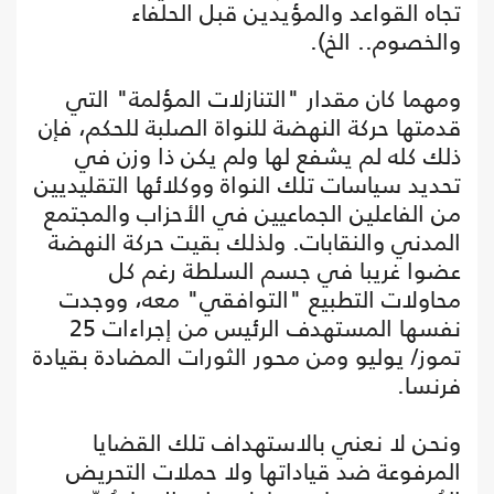
تجاه القواعد والمؤيدين قبل الحلفاء
والخصوم.. الخ).
ومهما كان مقدار "التنازلات المؤلمة" التي
قدمتها حركة النهضة للنواة الصلبة للحكم، فإن
ذلك كله لم يشفع لها ولم يكن ذا وزن في
تحديد سياسات تلك النواة ووكلائها التقليديين
من الفاعلين الجماعيين في الأحزاب والمجتمع
المدني والنقابات. ولذلك بقيت حركة النهضة
عضوا غريبا في جسم السلطة رغم كل
محاولات التطبيع "التوافقي" معه، ووجدت
نفسها المستهدف الرئيس من إجراءات 25
تموز/ يوليو ومن محور الثورات المضادة بقيادة
فرنسا.
ونحن لا نعني بالاستهداف تلك القضايا
المرفوعة ضد قياداتها ولا حملات التحريض