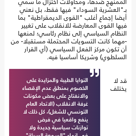
المُمنهج ضدها، ومحاولات اختزال ما سُمّي
بـ"العشرية السوداء" فيها فقط، بل نعني
أيضا إجماع أغلب "القوى الديمقراطية" بما
فيها القوى المعارضة للانقلاب على تغيير
النظام السياسي إلى نظام رئاسي؛ لمنعها
-مهما كانت التسويات المحتملة مستقبلا- من
أن تكون مركز الفعل السياسي (أي القرار
السلطوي) وشريكا أساسيا فيه.
قد لا
النوايا الطيبة والمزايدة على
يختلف
الخصوم بمنطق عدم الإقصاء
والانفتاح على بعض مكونات
غرفة الانقلاب (الاتحاد العام
التونسي للشغل)، كل ذلك لا
ينفع واقعيا في فرض
توازنات سياسية جديدة ولا
في إنهاء "السمعة السيئة"