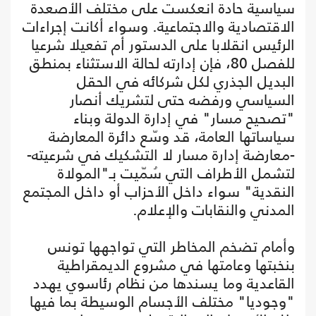
سياسية حادة انعكست على مختلف الأصعدة
الاقتصادية والاجتماعية. وسواء أكانت إجراءات
الرئيس انقلابا على الدستور أم تفعيلا شرعيا
للفصل 80، فإن إدارته لحالة الاستثناء بمنطق
البديل الجذري لكل شركائه في الحقل
السياسي ورفضه حتى لتشريك أنصار
"تصحيح مسار" في إدارة الدولة وبناء
سياساتها العامة، قد وسّع دائرة المعارضة
-معارضة إدارة مسار لا التشكيك في شرعيته-
لتشمل الأطراف التي سُمّيت بـ"المولاة
النقدية" سواء داخل الأحزاب أو داخل المجتمع
المدني والنقابات والإعلام.
وأمام تضخم المخاطر التي تواجهها تونس
بنخبتها وعامتها في مشروع الديمقراطية
القاعدية وما يسندها من نظام رئاسوي يهدد
"وجوديا" مختلف الأجسام الوسيطة بما فيها