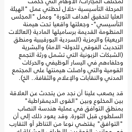
لمختلف المجازات/ الأوهام التي حكمت
المرحلة التأسيسية -خلال لحظتي عمل "الهيئة
العليا لتحقيق أهداف الثورة" وعمل "المجلس
التأسيسي"- وجعلتها واقعيا تحت هيمنة
المنظومة القديمة برساميلها المادية (العائلات
الريعية) والرمزية (السردية البورقيبية ومنطق
التحديث الفوقي للدولة- الأمة) والبشرية
(الشبكات الزبونية التي تشمل ورثة التجمع
وحلفاءهم في اليسار الوظيفي والحركات
القومية والتي واصلت هيمنتها على المجتمع
المدني والنقابات والإعلام والثقافة.. الخ).
قد يصعب علينا أن نجد من يتحدث عن العلاقة
بين المخلوع وبين "القوى الديمقراطية"
بمنطق التوافق في عملية هندسة النصاب
السلطوي قبل الثورة. وقد يعود ذلك إلى أن
"التوافق" يقتضي نوعا من التناظر أو التقارب
في موازين القوة بين الأطراف المشكلة له.