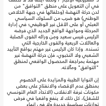
في أن التعويل على منطق "التوافق" من
لدن حركة النهضة (وحلفائها في جبهة الخلاص
الوطني) هو ضرب من السلوك السياسي
العبثي أو على الأقل غير الوظيفي؛ في إدارة
المرحلة ومواجهة الواقع الجديد الذي فرضه
الرئيس قيس سعيد ومِن ورائه القوى الصلبة
والعائلات الريعية والقوى الخارجية التي
تسنده. وإذا كان الرئيس غير مهتم بواقع التأييد
الشعبي ولا النخبوي، فإن حركة النهضة غير
مهتمة بمراجعة المحصول الواقعي لمنطق
"التوافق" ومآلاته.
إن النوايا الطيبة والمزايدة على الخصوم
بمنطق عدم الإقصاء والانفتاح على بعض
مكونات غرفة الانقلاب (الاتحاد العام التونسي
للشغل)، كل ذلك لا ينفع واقعيا في فرض
توازنات سياسية جديدة ولا في إنهاء