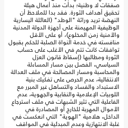
صفقات لا وطنية؛ بدأت منذ أعمال هيئة
تحقيق أهداف الثورة. فقد بدا للملاحظ أن
النهضة تريد وراثة "الوطد" (العائلة اليسارية
الوظيفية المهيمنة على أجهزة الدولة المدنية
والأمنية زمن المخلوع)، أو على الأقل
منافسته في خدمة النواة الصلبة للحكم بقبول
توافقات كانت تتم في الأغلب على حساب
الثورة ومطالبها (إسقاط قانون العزل
السياسي، الفصل بين مسار المساءلة
والمحاسبة ومسار المصالحة في ملف العدالة
الانتقالية، عدم الحرص على تفكيك بنية
الاستبداد والفساد والتساهل غير المبرر مع
اللوبيات الإعلامية والنقابية والجهوية، عدم
الفاعلية التي تثير الشبهات في ملف استرجاع
الأموال المهربة للخارج أو المصادرة في
الداخل، هلامية "الهوية" التي انعكست في
غلبة الانتهازية وعدم المبدئية في المواقف