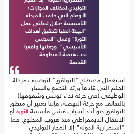
"استمرارية الدولة" إلا المجاز
التوليدي لمختلف المجازات/
الأوهام التي حكمت المرحلة
التأسيسية -خلال لحظتي عمل
"الهيئة العليا لتحقيق أهداف
الثورة" وعمل "المجلس
التأسيسي"- وجعلتها واقعيا
تحت هيمنة المنظومة
القديمة
استعمال مصطلح "التوافق" لتوصيف مرحلة
الحكم التي قادها ورثة التجمع واليسار
الوظيفي (في حركة نداء تونس وشقوقها)
بالتحالف مع حركة النهضة، فإننا نعتبر أن منطق
التوافق هو أحد أسباب فشل مأسسة
أو
الثورة
الانتقال الديمقراطي منذ هروب المخلوع. فما
"استمرارية الدولة" إلا المجاز التوليدي