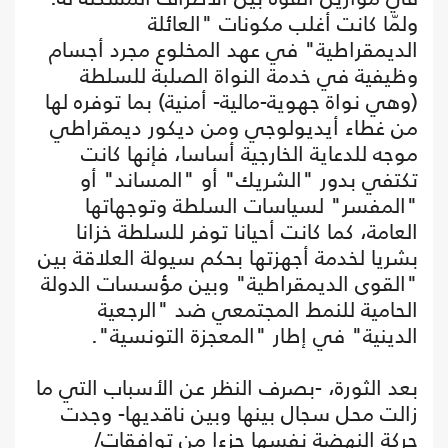
ولمّا كانت أغلب مكونات "العائلة
الديمقراطية" في عهد المخلوع مجرد أجسام
وظيفية في خدمة النواة الصلبة للسلطة
(وهي نواة جهوية-مالية- أمنية) بما توفره لها
من غطاء أيديولوجي ومن ديكور ديمقراطي
موجه للدعاية الخارجية أساسا، فإنها كانت
تكتفي بدور "الشريك" أو "المساند" أو
"المفسر" لسياسات السلطة وتوجهاتها
العامة، كما كانت أحيانا توفر للسلطة خزانا
بشريا لخدمة أجهزتها بحكم سيولة العلاقة بين
"القوى الديمقراطية" وبين مؤسسات الدولة
الحامية للنمط المجتمعي ضد "الرجعية
الدينية" في إطار "المعجزة التونسية".
بعد الثورة، -بصرف النظر عن الأسباب التي ما
زالت محل سجال بينها وبين ناقديها- وجدت
حركة النهضة نفسها جزءا من توافقات/