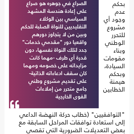
بحكم
الصراع في جوهره هو صراع
عدم
على إعادة هندسة المشهد
وجود أي
السياسي بين الوكلاء
مشروع
التقليديين للنواة الصلبة للحكم
للتحرر
وبين من لا يتجاوز دورهم
الوطني
واقعيا دور "مقدمي خدمات"
وبناء
جدد لتلك النواة نفسها، دون
مقومات
قدرة أي طرف -مهما كانت
السيادة،
مزايداته على خصومه ومهما
وبحكم
كان سقف ادعاءاته الذاتية-
هيمنة
على تقديم مشروع وطني
الخطابين
جامع متحرر من إملاءات
القوى الخارجية
"التوافقيين" (خطاب حركة النهضة الداعي
إلى استعادة توافقات المراحل السابقة مع
بعض التعديلات الضرورية التي تقصي