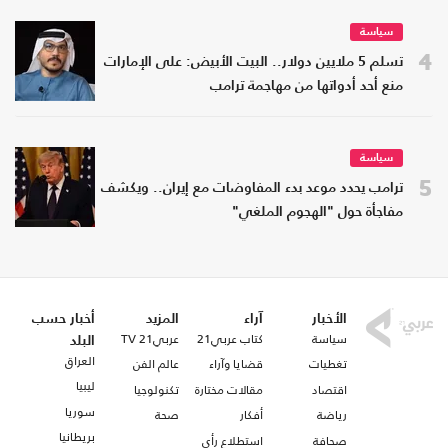
سياسة
4
تسلم 5 ملايين دولار.. البيت الأبيض: على الإمارات
منع أحد أدواتها من مهاجمة ترامب
سياسة
5
ترامب يحدد موعد بدء المفاوضات مع إيران.. ويكشف
مفاجأة حول "الهجوم الملغي"
الأخبار
آراء
المزيد
أخبار حسب
سياسة
كتاب عربي21
عربي21 TV
البلد
العراق
تغطيات
قضايا وآراء
عالم الفن
ليبيا
اقتصاد
مقالات مختارة
تكنولوجيا
سوريا
رياضة
أفكار
صحة
بريطانيا
صحافة
استطلاع رأي