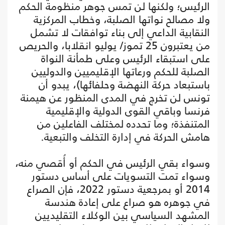
الرئيس؛ ولكنها لن تمس جوهر منظومة الحكم
ولا مصالح نواتها الصلبة، وخطاب المركزية
النقابية الداعي إلى بناء توافقات لا تشمل
من يعتبرون 25 تموز/ يوليو انقلابا، والحريص
على استبقاء الرئيس وعلى طمأنة النواة
الصلبة للحكم ورعاتها الإقليميين والدوليين
باستبعاد حركة النهضة وحلفائها)، يبدو أن
تونس لن تخرج في المدى المنظور عن هيمنة
فرنسا وباقي القوى الدولية والإقليمية
المتنفذة؛ وما تحدده لمختلف الفاعلين من
هامش الحركة في إدارة التخلف والتبعية.
وسواء بقي الرئيس في الحكم أو أُقصي منه،
وسواء تمت التسويات على أساس دستور
2014 أو بمرجعية دستور 2022، فإن الصراع
في جوهره هو صراع على إعادة هندسة
المشهد السياسي بين الوكلاء التقليديين