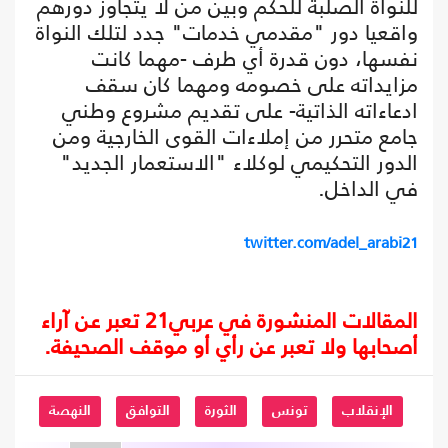
للنواة الصلبة للحكم وبين من لا يتجاوز دورهم
واقعيا دور "مقدمي خدمات" جدد لتلك النواة
نفسها، دون قدرة أي طرف -مهما كانت
مزايداته على خصومه ومهما كان سقف
ادعاءاته الذاتية- على تقديم مشروع وطني
جامع متحرر من إملاءات القوى الخارجية ومن
الدور التحكيمي لوكلاء "الاستعمار الجديد"
في الداخل.
twitter.com/adel_arabi21
المقالات المنشورة في عربي21 تعبر عن آراء
أصحابها ولا تعبر عن رأي أو موقف الصحيفة.
الإنقلاب
تونس
الثورة
التوافق
النهصة