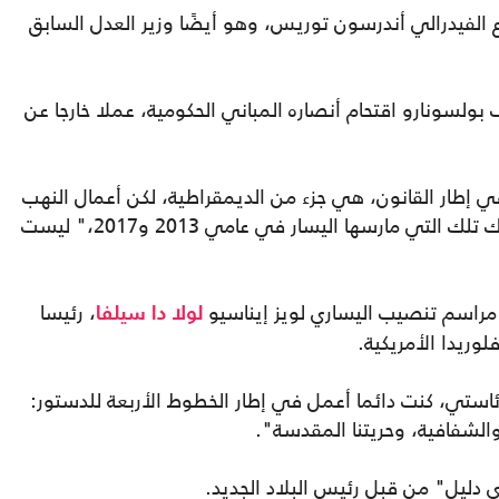
ع الفيدرالي أندرسون توريس، وهو أيضًا وزير العدل السابق
 بولسونارو اقتحام أنصاره المباني الحكومية، عملا خارجا عن
 إطار القانون، هي جزء من الديمقراطية، لكن أعمال النهب
واقتحام المباني العامة كما حدث اليوم، وكذلك تلك التي مارسها اليسار في عامي 2013 و2017،" ليست
 مراسم تنصيب اليساري لويز إيناسيو
، رئيسا
لولا دا سيلفا
لوريدا الأمريكية.
استي، كنت دائما أعمل في إطار الخطوط الأربعة للدستور:
والشفافية، وحريتنا المقدسة".
ي دليل" من قبل رئيس البلاد الجديد.