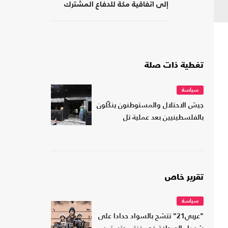
إلى اتفاقية مكة للدفاع المشترك
تغطية ذات صلة
سياسة
جيش الاحتلال والمستوطنون ينكّلون
بالفلسطينيين بعد عملية تل
تقرير خاص
سياسة
"عربي21" تتشح بالسواد حدادا على