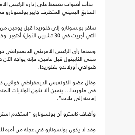
بدأت أصوات تضغط على إدارة الرئيس الأمري
السابق اليميني المتطرف جايير بولسونارو في 
سافر بولسونارو إلى فلوريدا قبل يومين من ان
التي أجريت في 30 تشرين الأول/ أكتوبر وخسرها لصالح اليساري لولا دا سيلفا.
وبعدما رأى الرئيس الأمريكي الديمقراطي جو
مبنى الكابيتول قبل عامين، فإنه يواجه الآن 
ضواحي أورلاندو بفلوريدا.
وقال عضو الكونغرس الديمقراطي خواكين كاس
في فلوريدا... يتعين ألا تكون الولايات المت
إعادته إلى بلاده".
وأضاف كاسترو أن بولسونارو "استخدم استراتي
وقد لا يكون بولسونارو في عجلة من أمره للع