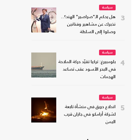
سياسة
3
هل يحكم الـ"صراصير" الهند؟..
نخبرك عن مشاهير وفنانين
وصلوا إلى السلطة
سياسة
4
بلومبيرغ: تركيا تقيّد حركة الملاحة
في البحر الأسود عقب تصاعد
الهجمات
سياسة
5
اندلاع حريق في منشأة تابعة
لشركة أرامكو في جازان قرب
اليمن