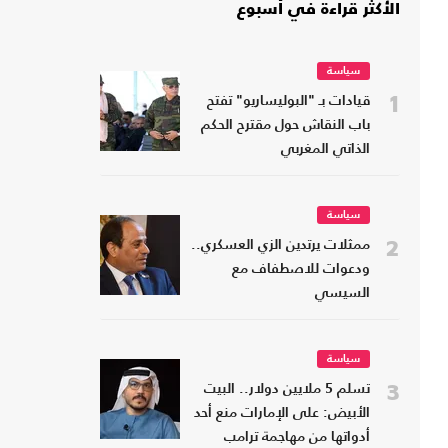
الأكثر قراءة في أسبوع
سياسة
1
قيادات بـ "البوليساريو" تفتح
باب النقاش حول مقترح الحكم
الذاتي المغربي
سياسة
2
ممثلات يرتدين الزي العسكري..
ودعوات للاصطفاف مع
السيسي
سياسة
3
تسلم 5 ملايين دولار.. البيت
الأبيض: على الإمارات منع أحد
أدواتها من مهاجمة ترامب