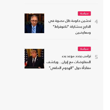
سياسة
4
تدشين حكومة ظل مصرية في
الخارج بمشاركة "تكنوقراط"
ومعارضين
سياسة
5
ترامب يحدد موعد بدء
المفاوضات مع إيران.. ويكشف
مفاجأة حول "الهجوم الملغي"