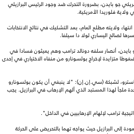
كي جو بايدن، بضرورة التحرك ضد وجود الرئيس البرازيلي
ولاية فلوريدا الأمريكية.
تهاء ولايته مطلع العام، بعد التشكيك في نتائج الانتخابات
 بايدن، أنصار سلفه دونالد ترامب وهم يعيثون فسادا في
ضغوطا متزايدة لإخراج بولسونارو من منفاه الاختياري في إحدى
ترو، لشبكة (سي.إن.إن): "لا ينبغي أن يكون بولسونارو
حدة ملجأ لهذا المستبد الذي ألهم الإرهاب في البرازيل. يجب
جية ترامب لإلهام الإرهابيين في الداخل".
ودة إلى البرازيل حيث يواجه تهما بالتحريض على الحركة