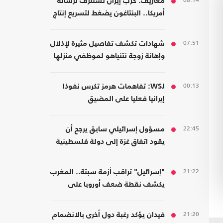
08:14
معاريف: حرب إيران تستنزف ترسانة
أمريكا.. البنتاغون يضغط لتسريع إنتاج
الأسلحة
07:51
شهادات تكشف تفاصيل مثيرة لإذلال
وإهانة زوجة نتنياهو لموظفي منزلها
00:13
WSJ: تفاهمات هرمز تكرس نفوذا
إيرانيا فعليا على المضيق
22:45
مسؤول إسرائيلي سابق يرجح أن
يقود اتفاق غزة إلى دولة فلسطينية
21:22
"إسرائيل" تراقب أزمة سبتة.. المغرب
يكشف نقطة ضعف أوروبا على
حدودها مع أفريقيا
21:20
فيدان يؤكد رغبة دول أخرى بالانضمام