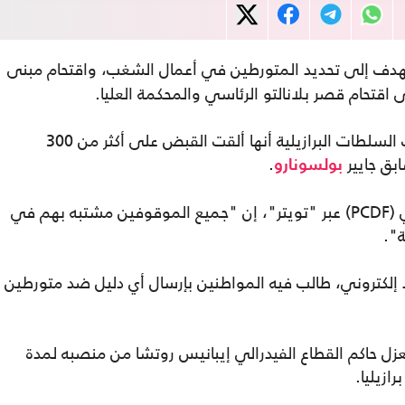
دف إلى تحديد المتورطين في أعمال الشغب، واقتحام مبنى
اقتحام قصر بلانالتو الرئاسي والمحكمة العليا.
وفور استعادتها السيطرة على المبنى، أعلنت السلطات البرازيلية أنها ألقت القبض على أكثر من 300
بق جايير
.
بولسونارو
وقالت الشرطة المدنية في القطاع الفيدرالي (PCDF) عبر "تويتر"، إن "جميع الموقوفين مشتبه بهم في
".
د إلكتروني، طالب فيه المواطنين بإرسال أي دليل ضد متورطين
 بعزل حاكم القطاع الفيدرالي إيبانيس روتشا من منصبه لمدة
ازيليا.