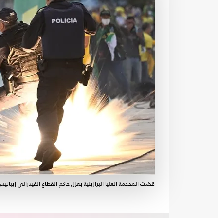
قضت المحكمة العليا البرازيلية بعزل حاكم القطاع الفيدرالي إيبانيس روتشا من منصبه لمدة 3 أشهر بعد اقتح