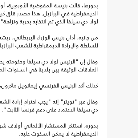
بدورها، قالت رئيسة المفوضية الأوروبية، أور
الديمقراطية في البرازيل. هذا مصدر قلق كبي
لولا دي سيلفا الذي تم انتخابه بحرية ونزاهة".
من جانبه، أدان رئيس الوزراء البريطاني، ري
للسلطة والإرادة الديمقراطية للشعب البرازي
وقال إن "الرئيس لولا دي سيلفا وحكومته يحظي
العلاقات الوثيقة بين بلدينا في السنوات الم
كذلك أكد الرئيس الفرنسي إيمانويل ماكرون، 
وقال عبر "تويتر" إنه "يجب احترام إرادة ال
دي سيلفا الاعتماد على دعم فرنسا الثابت".
بدوره، استنكر المستشار الألماني أولاف ش
الديمقراطية لا يمكن السكوت عليه.