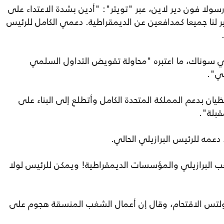
سولا فون دير لاين، عبر "تويتر": "أدين بشدة الاعتداء على
ر لنا جميعا كمدافعين عن الديمقراطية. دعمي الكامل للرئيس
شي سوناك، ما اعتبره "محاولة تقويض التداول السلمي
لي".
ان بدعم المملكة المتحدة الكامل وأتطلع إلى البناء على
قبلة".
دعمه للرئيس البرازيلي الحالي.
شعب البرازيلي والمؤسسات الديمقراطية! ويمكن للرئيس لولا
ولتس الاقتحام، وقال إن أعمال الشغب المنسقة هجوم على