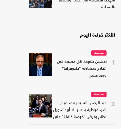
شهداء الصحافة في غزة.. وتستمر
بالتغطية
الأكثر قراءة اليوم
سياسة
1
تدشين حكومة ظل مصرية في
الخارج بمشاركة "تكنوقراط"
ومعارضين
سياسة
2
عبد الرحمن السيد ينتقد غياب
الديمقراطية بمصر: لا أريد تمويل
نظام يفرض "قبضة خانقة" على
شعبه