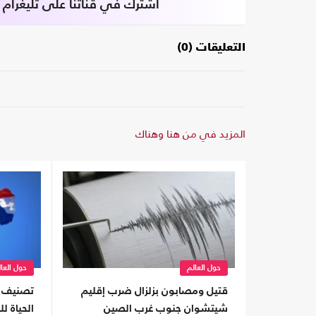
اشترك في قناتنا على تليغرام
التعليقات (0)
المزيد في من هنا وهناك
حول العالم
حول العا
قتيل ومصابون بزلزال ضرب إقليم
تصنيف ا
شيتشوان جنوب غرب الصين
الحياة للعام 2026 (