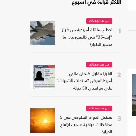
الأكثر قراءة في أسبوع
من هنا وهناك
1
تحطم مقاتلة أمريكية من طراز
"إف-35" في كاليفورنيا.. ما
مصير الطيار؟
من هنا وهناك
2
الفيزا مقابل ضمان مالي..
أمريكا تفرض "سندات تأشيرات"
على مواطني 50 دولة
من هنا وهناك
3
تعطيل الدوام الحكومي في 5
محافظات عراقية بسبب ارتفاع
الحرارة