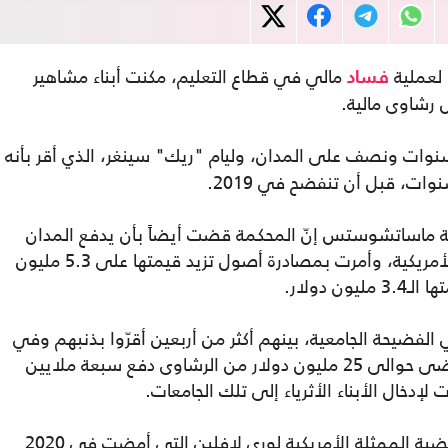
لعملية
مالي في قطاع التعليم، مكنت أبناء مشاهير
فساد
 رشاوى مالية.
وات ونصف على المدان، وليام "ريك" سينغر، الذي أقر بأنه
ية ماساتشوستس إنّ المحكمة قضت أيضاً بأن يدفع المدان
أكثر من 10 ملايين دولار لمصلحة الضرائب الأمريكية، وأمرت بمصادرة أصول تزيد قيمتها على 5.3 مليون
 دولار.
صاً بالضلوع في الفضيحة الجامعية، بينهم أكثر من أربعين أقرّوا بذنبهم وفي
مقدّمهم سينغر الذي تقول السلطات إنّه تقاضى حوالى 25 مليون دولار من الرشاوى دفع سبعة ملايين
إدخال الأبناء الأثرياء إلى تلك الجامعات.
ومن بين المشاهير الذين أدينوا في هذه القضية الممثلة الأمريكية لوري لافلين التي أمضت في 2020