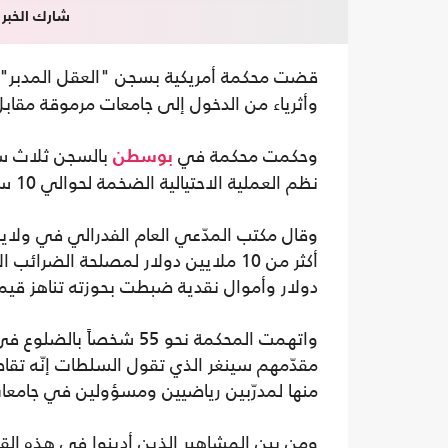
شارك الخبر
قضت محكمة أمريكية بسجن "العقل المدبر" 
وأثرياء من الدخول إلى جامعات مرموقة مقابل
وحكمت محكمة في
بالسجن ثلاث سن
بوسطن
نظم العملية الاحتيالية الضخمة لحوالي 10 سنوات، قبل أن تنفضح في 2019.
وقال مكتب المدّعي العام الفدرالي في ولا
دولار وأموال نقدية ضبطت بحوزته تناهز قيمتها الـ3.4 مليون
واتهمت المحكمة نحو 55 شخ
منها لمدرّبين رياضيين ومسؤولين في جامعات ل