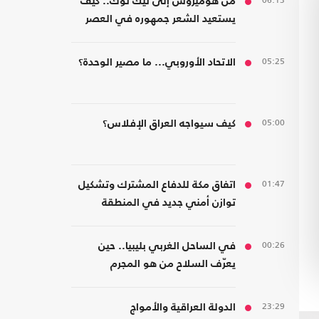
06:13
من هوميروس إلى تيك توك.. كيف
يستعيد الشعر جمهوره في العصر
الرقمي؟
05:25
الاتحاد الأوروبي... ما مصير الوحدة؟
05:00
كيف سيواجه العراق الإفلاس؟
01:47
اتفاق مكة للدفاع المشترك وتشكيل
توازن أمني جديد في المنطقة
00:26
في الساحل الغربي بليبيا.. حين
يعرّف السلاح من هو المجرم
23:29
الدولة العراقية والأمواج