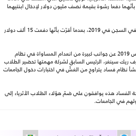
نّهما دفعا رشوة بقيمة نصف مليون دولار لإدخال ابنتيهما
بدورها أمضت فيليسيتي هوفمان، 11 يوماً في السجن في 2019، بعدما أقرّت بأنّها دفعت 15 ألف دولار
وكشفت الفضيحة التي اندلعت في آذار/ مارس 2019 عن جوانب كبيرة من انعدام المساواة في نظام
ترف ريك سينغر، الرئيس السابق لشركة مهمتها تحضير الطلاب
نشأ نظام فساد يتراوح من الغشّ في اختبارات دخول الجامعات
ة الفساد هذه يوافقون على ضمّ هؤلاء الطلاب الأثرياء إلى
لهم في الجامعات.