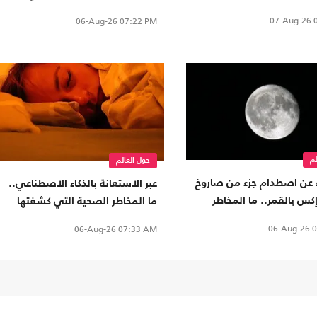
07-Aug-26
0
06-Aug-26
07:22 PM
لم
حول العالم
ء عن اصطدام جزء من صاروخ
عبر الاستعانة بالذكاء الاصطناعي..
س بالقمر.. ما المخاطر
ما المخاطر الصحية التي كشفتها
رض؟
دراسات النوم؟
06-Aug-26
0
06-Aug-26
07:33 AM