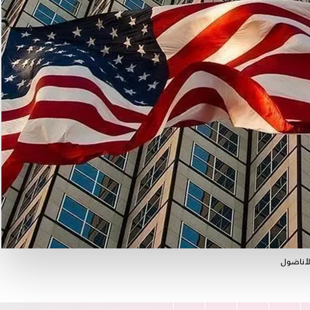
لأناضول