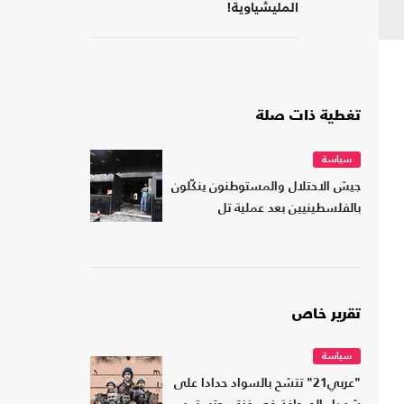
المليشياوية!
تغطية ذات صلة
سياسة
جيش الاحتلال والمستوطنون ينكّلون
بالفلسطينيين بعد عملية تل
تقرير خاص
سياسة
"عربي21" تتشح بالسواد حدادا على