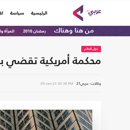
(current)
الرئيسية
سياسة
اق
من هنا وهناك
رمضان 2018
المرأة و
حول العالم
محكمة أمريكية تقضي بس
وكالات- عربي21
05-Jan-23
05:38 PM