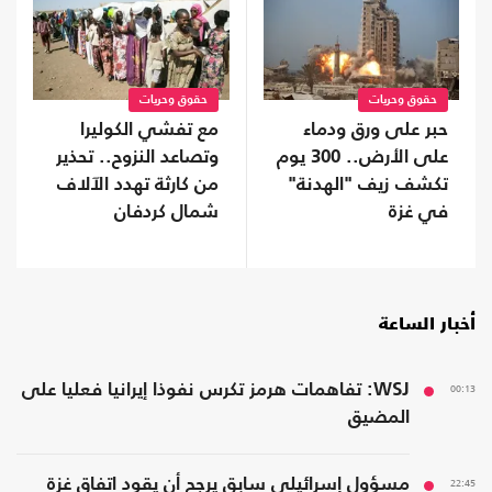
حقوق وحريات
حقوق وحريات
حبر على ورق ودماء
مع تفشي الكوليرا
على الأرض.. 300 يوم
وتصاعد النزوح.. تحذير
تكشف زيف "الهدنة"
من كارثة تهدد الآلاف
في غزة
شمال كردفان
أخبار الساعة
00:13
WSJ: تفاهمات هرمز تكرس نفوذا إيرانيا فعليا على
المضيق
22:45
مسؤول إسرائيلي سابق يرجح أن يقود اتفاق غزة