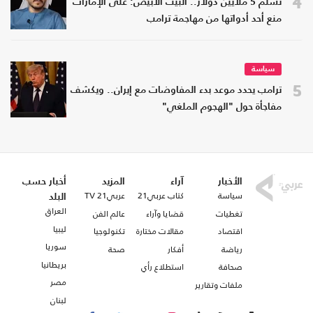
4
تسلم 5 ملايين دولار.. البيت الأبيض: على الإمارات
منع أحد أدواتها من مهاجمة ترامب
سياسة
5
ترامب يحدد موعد بدء المفاوضات مع إيران.. ويكشف
مفاجأة حول "الهجوم الملغي"
الأخبار
آراء
المزيد
أخبار حسب
سياسة
كتاب عربي21
عربي21 TV
البلد
العراق
تغطيات
قضايا وآراء
عالم الفن
ليبيا
اقتصاد
مقالات مختارة
تكنولوجيا
سوريا
رياضة
أفكار
صحة
بريطانيا
صحافة
استطلاع رأي
مصر
ملفات وتقارير
لبنان