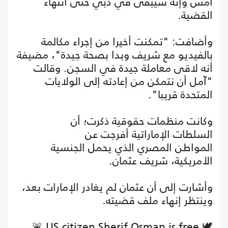
أمس وإنه سيبقى في دبي حتى انتهاء
القضية.
وأضافت: "تمكنت أخيرا من إجراء مكالمة
بالفيديو مع شريف وبدا بصحة جيدة"، مضيفة
أنه لاقى معاملة جيدة في السجن. وقالت
"آمل أن نتمكن من إعادته إلى الولايات
المتحدة قريبا".
وكانت منظمات حقوقية ذكرت؛ أن
السلطات الإماراتية أفرجت عن
المواطن المصري الذي يحمل الجنسية
الأمريكية، شريف عثمان.
وأشارت إلى أن عثمان لم يغادر الإمارات بعد،
وينتظر إنهاء ملف قضيته.
🚨 US citizen Sherif Osman is free 🕊️