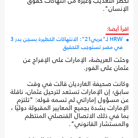
لخطر التعذيب وغيره من انتهاكات حقوق
الإنسان".
اقرأ أيضا:
HRW لـ"عربي21": الانتهاكات الخطيرة بسجن بدر 3
في مصر تستوجب التحقيق
وحثت العريضة، الإمارات على الإفراج عن
عثمان على الفور.
وكانت صحيفة الغارديان قالت في وقت
سابق؛ إن الإمارات تستعد لترحيل عثمان، ناقلة
عن مسؤول إماراتي لم تسمه قوله: "تلتزم
الإمارات بشدة بجميع المعايير المقبولة دوليّا ،
بما في ذلك الاتصال القنصلي المنتظم
والمستشار القانوني".