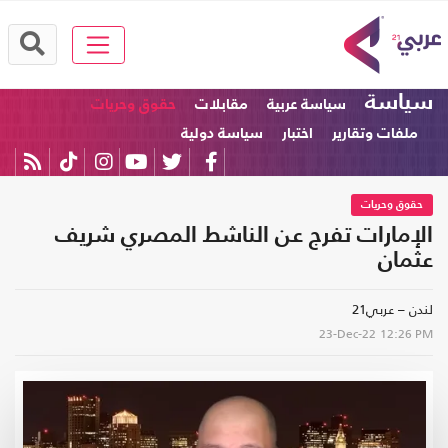
سياسة
سياسة عربية
مقابلات
حقوق وحريات
ملفات وتقارير
اختبار
سياسة دولية
حقوق وحريات
الإمارات تفرج عن الناشط المصري شريف
عثمان
لندن – عربي21
23-Dec-22
12:26 PM