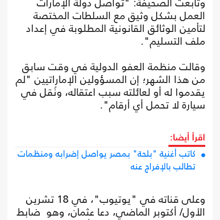
وتابعت الصحيفة: "تواصل دولة الإمارات
العمل بشكل وثيق مع السلطات المختصة
لتأمين الوثائق القانونية المطلوبة في إعداد
ملف التسليم".
وقالت منظمة العفو الدولية في وقت سابق
من هذا الشهر؛ إن المسؤولين الإماراتيين "لم
يقدموا له أو لعائلته سبب اعتقاله، ونُقل في
سيارة لا تحمل أي أرقام".
اقرأ أيضا:
كاتب أغنية "بلحة" بمصر يواصل إضرابه ومنظمات
تطالب بالإفراج عنه
وعلى قناته في "يوتيوب"، في 18 تشرين
الأول/ أكتوبر الماضي، دعا عثمان، وهو ضابط