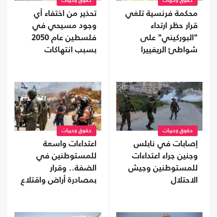
حقوق وحريات
حقوق وحريات
محكمة فرنسية تلغي
تحذير من اختفاء أي
قرار حظر ارتداء
وجود مسيحي في
"البوركيني" على
فلسطين عام 2050
شواطئ الريفييرا
بسبب انتهاكات
الاحتلال
حقوق وحريات
حقوق وحريات
إصابات في نابلس
اعتداءات واسعة
وجنين جراء اعتداءات
للمستوطنين في
للمستوطنين وجيش
الضفة.. وقرار
الاحتلال
بمصادرة أراض واقتلاع
آلاف الأشجار