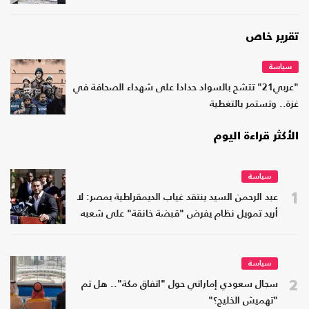
تقرير خاص
سياسة
"عربي21" تتشح بالسواد حدادا على شهداء الصحافة في
غزة.. وتستمر بالتغطية
الأكثر قراءة اليوم
سياسة
1
عبد الرحمن السيد ينتقد غياب الديمقراطية بمصر: لا
أريد تمويل نظام يفرض "قبضة خانقة" على شعبه
سياسة
2
سجال سعودي إماراتي حول "اتفاق مكة".. هل تم
"تهميش الخليج؟"