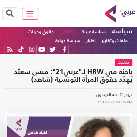
سياسة
سياسة عربية
مقابلات
حقوق وحريات
ملفات وتقارير
اختبار
سياسة دولية
مقابلات
باحثة في HRW لـ"عربي21": قيس سعيّد
يُهدّد حقوق المرأة التونسية (شاهد)
عربي21- طه العيسوي
11-Dec-22
04:05 PM