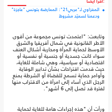
اقرأ أيضا:
المغزاوي لـ"عربي21": المعارضة بتونس "عاجزة"
ودعمنا لسعيّد مشروط
وتابعت: "اعتمدت تونس مجموعة من أقوى
الأطر القانونية في شمال أفريقيا والشرق
الأوسط لحماية المرأة ومحاربة أشكال العنف
سواء كانت جسدية أو جنسية أو نفسية أو
اقتصادية أو سياسية، وهي شاملة للغاية،
حيث قدمت اقتراحات بشأن تدابير الوقاية
وأوامر حماية تسمح للقضاة أو الشرطة بمنع
الرجل الذي أساء إلى امرأة من الاقتراب منها
لفترة قد تصل إلى 6 أشهر".
ورأت أن "هذه إجراءات هامة للغاية لحماية