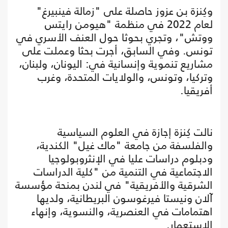
وكِنزة بن عزوز حاصلة على "زمالة فينبيرغ"
لعام 2022 في منظمة "هيومن رايتس
ووتش"، وتجري بحوثا حول العنف الأسري في
تونس. وفي السابق، أجرت بحثا وعملت على
مشاريع تنموية وإنسانية في: اليونان، ولبنان،
وتركيا، وتونس، والولايات المتحدة، وغرب
أفريقيا.
نالت كِنزة إجازة في العلوم السياسية
والفلسفة من جامعة "ماك غيل" الكندية،
ودبلوم دراسات عليا في الإنثروبولوجيا
الاجتماعية في التنمية من "كلية الدراسات
الشرقية والأفريقية" في لندن بمنحة مؤسسة
آلان ونيستا فيرغوسون البريطانية، ولديها
اهتمامات في العنصرية، والنسوية، وإنهاء
الاستعمار.