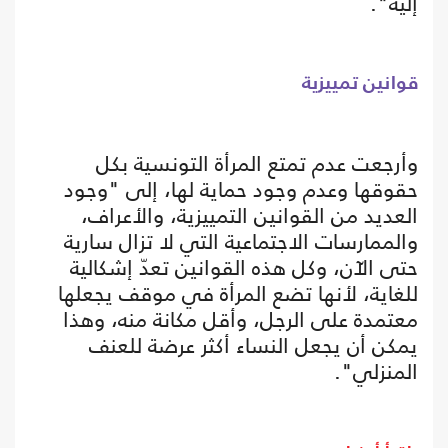
إليه".
قوانين تمييزية
وأرجعت عدم تمتع المرأة التونسية بكل
حقوقها وعدم وجود حماية لها، إلى "وجود
العديد من القوانين التمييزية، والأعراف،
والممارسات الاجتماعية التي لا تزال سارية
حتى الآن، وكل هذه القوانين تعدّ إشكالية
للغاية، لأنها تضع المرأة في موقف يجعلها
معتمدة على الرجل، وأقل مكانة منه، وهذا
يمكن أن يجعل النساء أكثر عرضة للعنف
المنزلي".