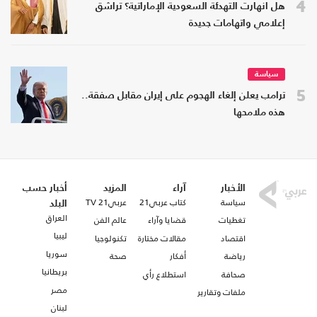
4
هل انهارت التهدئة السعودية الإماراتية؟ تراشق
إعلامي واتهامات جديدة
سياسة
5
ترامب يعلن إلغاء الهجوم على إيران مقابل صفقة..
هذه ملامحها
الأخبار
آراء
المزيد
أخبار حسب
سياسة
كتاب عربي21
عربي21 TV
البلد
العراق
تغطيات
قضايا وآراء
عالم الفن
ليبيا
اقتصاد
مقالات مختارة
تكنولوجيا
سوريا
رياضة
أفكار
صحة
بريطانيا
صحافة
استطلاع رأي
مصر
ملفات وتقارير
لبنان