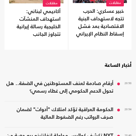
مقابلات
مقابلات
خبير عسكري: الحرب
أكاديمي لبناني:
تتجه لاستهداف البنية
استهداف المنشآت
الاقتصادية بعد فشل
الخليجية رسالة إيرانية
إسقاط النظام الإيراني
تتجاوز الجانب
العسكري.. لهذا
السبب
أخبار الساعة
20:58
أرقام صادمة لعنف المستوطنين في الضفة.. هل
تحول الدعم الحكومي إلى غطاء رسمي؟
20:54
الحكومة العراقية تؤكد امتلاك "أدوات" لضمان
صرف الرواتب رغم الضغوط المالية
20:40
NYT تكشف كواليس محاولة إنفانتينو بيع حصة من