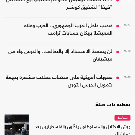
"فيفا" لشقيق كوشنر
20:24
غضب داخل الحزب الجمهوري.. الحرب وغلاء
المعيشة يربكان حسابات ترامب
20:16
لن يسقط الاستبداد إلا بالتحالف.. والدرس جاء من
ميشيغان
20:08
عقوبات أمريكية على منصات عملات مشفرة بتهمة
بتمويل الحرس الثوري
تغطية ذات صلة
سياسة
جيش الاحتلال والمستوطنون ينكّلون بالفلسطينيين بعد
عملية تل