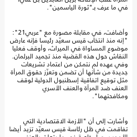
في ما عرف بـ"ثورة الياسمين".
وأضافت، في مقابلة مصورة مع "عربي21":
"إنه منذ انتخاب قيس سعيّد رئيسا فإنه عارض
موضوع المساواة في الميراث، وأوقف فعليا
النقاش حول هذه القضية منذ تجميد البرلمان.
وفي عهده لم نتمكن من اعتماد تشريعات
جديدة من شأنها أن تضمن وتعزّز حقوق المرأة
مثل توقيع اتفاقية إسطنبول الدولية لوقف
العنف ضد المرأة والعنف الأسري
ومكافحتهما".
وأشارت إلى أن "الأزمة الاقتصادية التي
تفاقمت في ظل رئاسة قيس سعيّد تزيد أيضا
الأمور سوءا، خاصة في ما يتعلق بالعنف