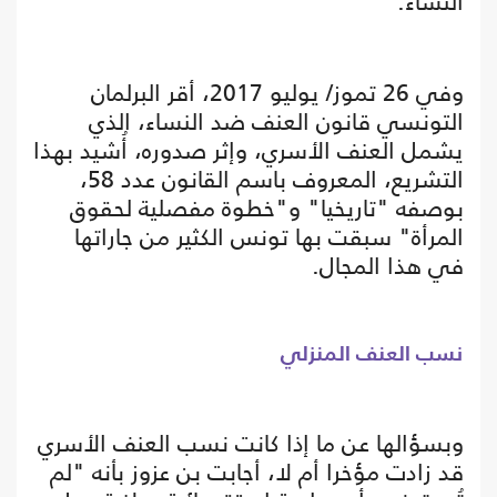
النساء.
وفي 26 تموز/ يوليو 2017، أقر البرلمان
التونسي قانون العنف ضد النساء، الذي
يشمل العنف الأسري، وإثر صدوره، أُشيد بهذا
التشريع، المعروف باسم القانون عدد 58،
بوصفه "تاريخيا" و"خطوة مفصلية لحقوق
المرأة" سبقت بها تونس الكثير من جاراتها
في هذا المجال.
نسب العنف المنزلي
وبسؤالها عن ما إذا كانت نسب العنف الأسري
قد زادت مؤخرا أم لا، أجابت بن عزوز بأنه "لم