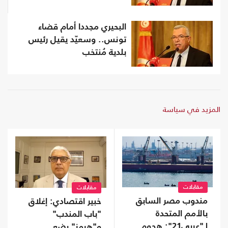
البحيري مجددا أمام قضاء
تونس.. وسعيّد يقيل رئيس
بلدية مُنتخب
المزيد في سياسة
مقابلات
مقابلات
مندوب مصر السابق
خبير اقتصادي: إغلاق
بالأمم المتحدة
"باب المندب"
لـ"عربي21": هجوم
و"هرمز" يضع