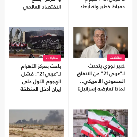
دمياط خطير وله أبعاد
الاقتصاد العالمي
متعددة
على حافة الانهيار
مقابلات
مقابلات
خبير نووي يتحدث
باحث بمركز الأهرام
لـ"عربي21" عن الاتفاق
لـ"عربي21": فشل
السعودي الأمريكي..
الهجوم الأول على
لماذا تعارضه إسرائيل؟
إيران أدخل المنطقة
طورا جديدا من الحروب