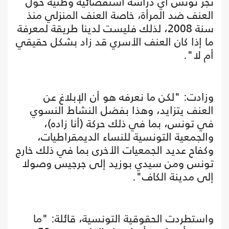
تُجر تونس أي دراسة استقصائية وطنية حول
العنف ضد المرأة، خاصة العنف المنزلي منذ
سنة 2008، لذلك فليست لدينا طريقة لمعرفة
ما إذا كان العنف الأسري قد زاد بشكل حقيقي
أم لا".
وزادت: "لكن ما نعرفه هو أن الإبلاغ عن
العنف يتزايد، وهذا بفضل النشاط النسوي
في تونس، بما في ذلك حركة (أنا زاده)،
والجمعية التونسية للنساء الديمقراطيات،
وكفاح عديد الجمعيات الأخرى بما في ذلك خارج
تونس ومن سيدي بوزيد إلى جرجيس وصولا
إلى مدينة الكاف".
واستطردت الحقوقية التونسية، قائلة: "ما