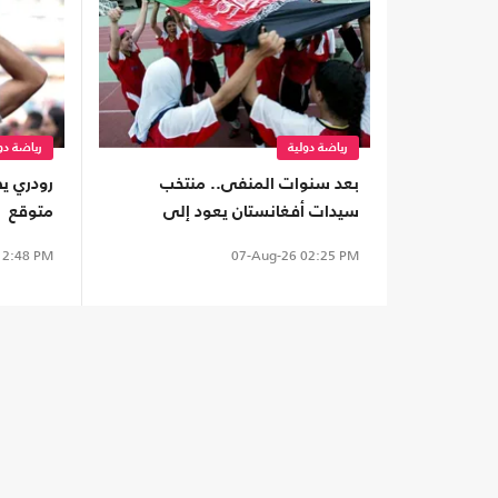
رياضة دولية
رياضة دو
بعد سنوات المنفى.. منتخب
رودري يص
سيدات أفغانستان يعود إلى
متوقع
الملاعب من بوابة "فيفا"
2:48 PM
07-Aug-26
02:25 PM