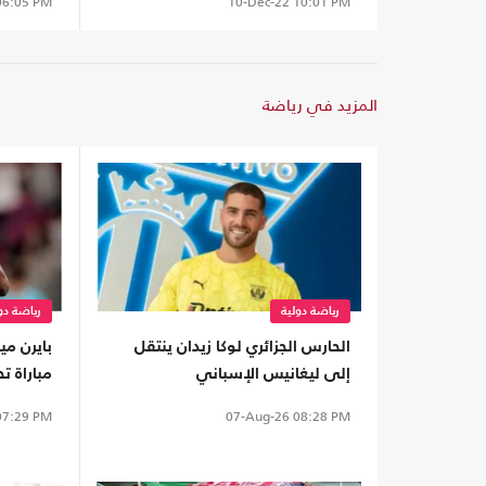
6:05 PM
10-Dec-22
10:01 PM
المزيد في رياضة
رياضة دولية
رياضة دو
الحارس الجزائري لوكا زيدان ينتقل
بايرن مي
إلى ليغانيس الإسباني
مباراة ت
7:29 PM
07-Aug-26
08:28 PM