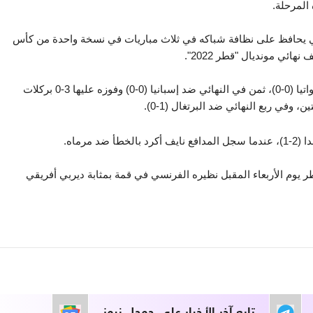
المرحلة.
وبات الحارس المغربي ياسين بونو أول حارس أفريقي يحافظ على نظافة شباكه في ثلاث مباريات في نسخة واحدة من كأس 
ائي مونديال "قطر 2022".
وحقق بونو هذا الإنجاز في المباراة الافتتاحية أمام كرواتيا (0-0)، ثمن في النهائي ضد إسبانيا (0-0) وفوزه عليها 3-0 بركلات 
وفي ربع النهائي ضد البرتغال (1-0).
مرماه.
ويواجه المنتخب المغربي في نصف نهائي مونديال قطر يوم الأربعاء المقبل نظيره الفرنسي في قمة بمثابة ديربي أفريقي 