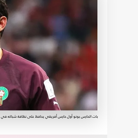
بات الحارس بونو أول حارس أفريقي يحافظ على نظافة شباكه في 3 مباريات في نسخة واحدة- FIAF / تويتر