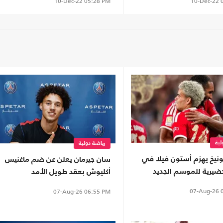
10-Dec-22
0
10-Dec-22
05:28 PM
لية
رياضة دولية
ونيخ يهزم أستون فيلا في
سان جيرمان يعلن عن ضم ماغنيس
حضيرية للموسم الجديد
أكليوش بعقد طويل الأمد
07-Aug-26
0
07-Aug-26
06:55 PM