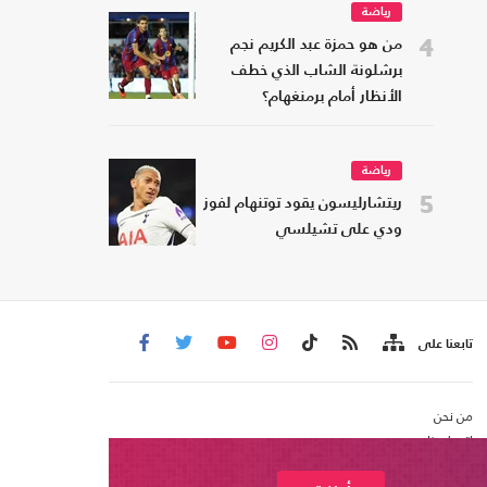
رياضة
4
من هو حمزة عبد الكريم نجم
برشلونة الشاب الذي خطف
الأنظار أمام برمنغهام؟
رياضة
5
ريتشارليسون يقود توتنهام لفوز
ودي على تشيلسي
تابعنا على
من نحن
اتصل بنا
شروط الاستخدام
عربي21 ، جميع الحقوق محفوظة @ 2020