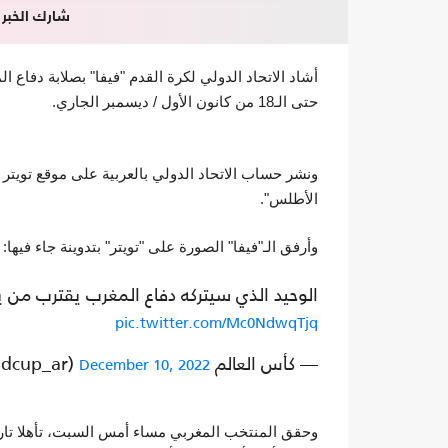
شارك الخبر
أشاد الاتحاد الدولي لكرة القدم "فيفا" بصلابة دفاع ا
حتى الـ18 من كانون الأول / ديسمبر الجاري.
ونشر حساب الاتحاد الدولي بالعربية على موقع تويت
الأطلس".
وأرفق الـ"فيفا" الصورة على "تويتر" بتدوينة جاء فيه
الوحيد الذي سيتركه دفاع المغرب يقترب من ياس
pic.twitter.com/Mc0NdwqTjq
— كأس العالم FIFA 🏆 (@fifaworldcup_ar)
December 10, 2022