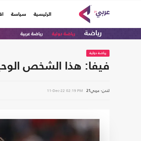
(current)
الرئيسية
سياسة
اق
رياضة
رياضة دولية
رياضة عربية
رياضة دولية
فيفا: هذا الشخص الوحي
لندن- عربي21
11-Dec-22
02:19 PM