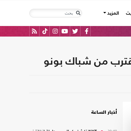
يت
المزيد
قترب من شباك بونو
أخبار الساعة