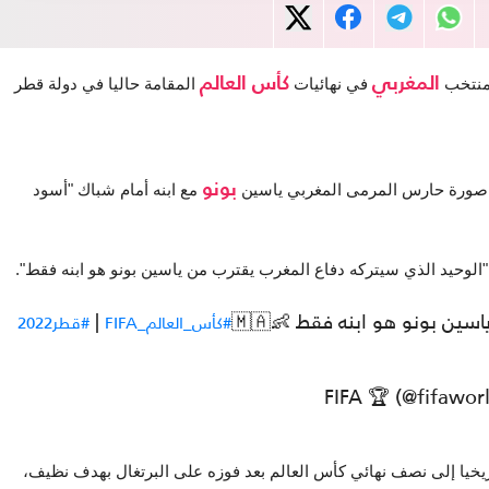
المغربي
كأس العالم
لمنتخب 
 في نهائيات 
 المقامة حاليا في دولة قطر 
بونو
ر صورة حارس المرمى المغربي ياسين 
 مع ابنه أمام شباك "أسود 
ا: "الوحيد الذي سيتركه دفاع المغرب يقترب من ياسين بونو هو ابنه فقط".
ين بونو هو ابنه فقط 👶🇲🇦
|
#كأس_العالم_FIFA
#قطر2022
وحقق المنتخب المغربي مساء أمس السبت، تأهلا تاريخيا إلى نصف نهائي كأس العالم بعد فوزه على البرتغال بهدف نظيف، 