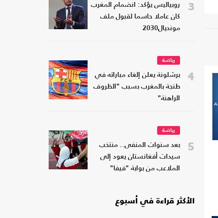
3
روبياليس يؤكد: انضمام المغرب
كان عاملا حاسما لقبول ملف
مونديال2030
رياضة
4
برشلونة يعلن إلغاء مباراته في
طنجة بالمغرب بسبب "الظروف
الراهنة"
رياضة
5
بعد سنوات المنفى.. منتخب
سيدات أفغانستان يعود إلى
الملاعب من بوابة "فيفا"
الأكثر قراءة في أسبوع