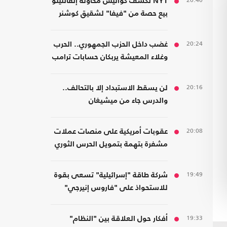
20:40
NYT تكشف كواليس محاولة إنفانتينو
بيع حصة من "فيفا" لشقيق كوشنر
20:24
غضب داخل الحزب الجمهوري.. الحرب
وغلاء المعيشة يربكان حسابات ترامب
20:16
لن يسقط الاستبداد إلا بالتحالف..
والدرس جاء من ميشيغان
20:08
عقوبات أمريكية على منصات عملات
مشفرة بتهمة بتمويل الحرس الثوري
19:49
شركة طاقة "إسرائيلية" تسعى بقوة
للاستحواذ على "فاروس إنيرجي"
المالكة لأصول بمصر
19:33
أفكار حول العلاقة بين "النظام"