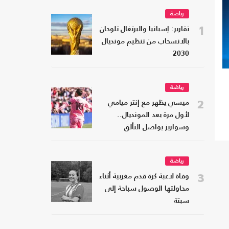
رياضة
1
تقارير: إسبانيا والبرتغال تلوحان
بالانسحاب من تنظيم مونديال
2030
رياضة
2
ميسي يظهر مع إنتر ميامي
لأول مرة بعد المونديال..
وسواريز يواصل التألق
رياضة
3
وفاة لاعبة كرة قدم مغربية أثناء
محاولتها الوصول سباحة إلى
سبتة