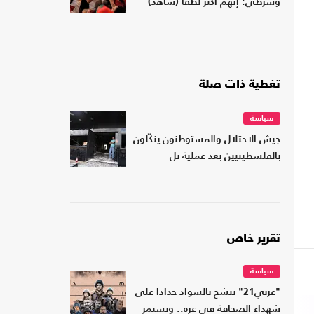
وشرطي: إنهم أكثر لطفا (شاهد)
تغطية ذات صلة
سياسة
جيش الاحتلال والمستوطنون ينكّلون
بالفلسطينيين بعد عملية تل
تقرير خاص
سياسة
"عربي21" تتشح بالسواد حدادا على
شهداء الصحافة في غزة.. وتستمر