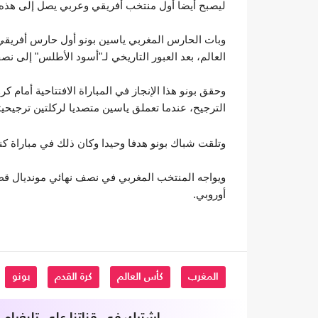
ليصبح أيضا أول منتخب أفريقي وعربي يصل إلى هذه 
العالم، بعد العبور التاريخي لـ"أسود الأطلس" إلى نصف نه
الترجيح، عندما تعملق ياسين متصديا لركلتين ترجيحيتين، 
وتلقت شباك بونو هدفا وحيدا وكان ذلك في مباراة كندا (2-1)، عندما سجل المدافع نايف أكرد بالخطأ ضد 
أوروبي.
المغرب
كأس العالم
كرة القدم
بونو