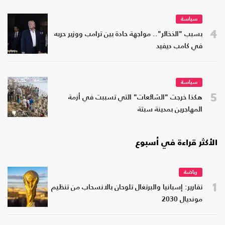
سياسة
4
بسبب "الذخائر".. مواجهة حادة بين ترامب ووزير حربه
في كامب ديفيد
سياسة
5
هكذا خرجت "الشائعات" التي تسببت في أزمة
المهاجرين بمدينة سبتة
الأكثر قراءة في أسبوع
رياضة
1
تقارير: إسبانيا والبرتغال تلوحان بالانسحاب من تنظيم
مونديال 2030