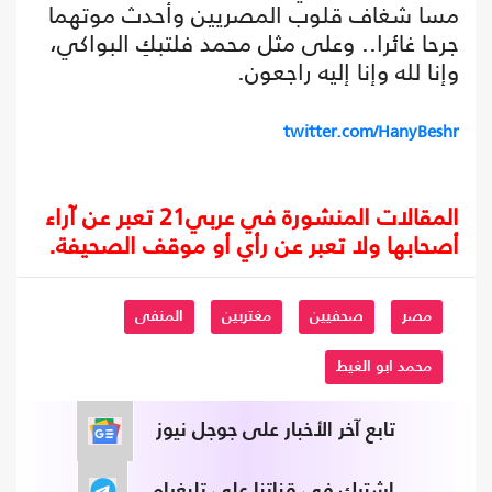
مسا شغاف قلوب المصريين وأحدث موتهما
جرحا غائرا.. وعلى مثل محمد فلتبكِ البواكي،
وإنا لله وإنا إليه راجعون.
twitter.com/HanyBeshr
المقالات المنشورة في عربي21 تعبر عن آراء
أصحابها ولا تعبر عن رأي أو موقف الصحيفة.
مصر
صحفيين
مغتربين
المنفى
محمد ابو الغيط
تابع آخر الأخبار على جوجل نيوز
اشترك في قناتنا على تليغرام