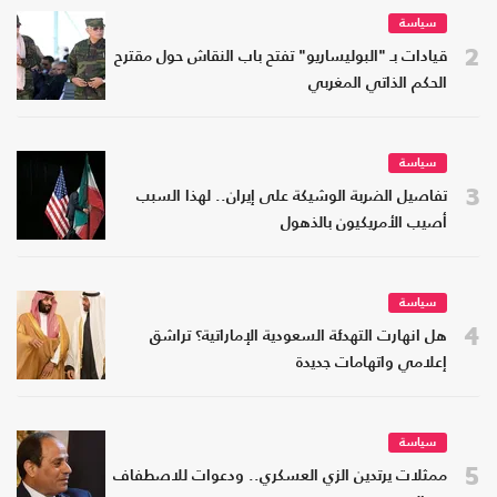
سياسة
2
قيادات بـ "البوليساريو" تفتح باب النقاش حول مقترح
الحكم الذاتي المغربي
سياسة
3
تفاصيل الضربة الوشيكة على إيران.. لهذا السبب
أصيب الأمريكيون بالذهول
سياسة
4
هل انهارت التهدئة السعودية الإماراتية؟ تراشق
إعلامي واتهامات جديدة
سياسة
5
ممثلات يرتدين الزي العسكري.. ودعوات للاصطفاف