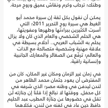
وطنك؛ ترحاب وكرم ونقاش عميق وروح مرحة.
يمكن أن نقول بكل ثقة إن سيرة محمد أبو
الغيط هي سيرة روح التحرير 2011؛ التي
أسرت الكثيرين ببراءتها وطهرها وعفويتها،
هي الحلم الشخصي والعام الذي كان ولا يزال
يحلم به الشباب العربي.. أحلام بسيطة في
علاقة مهنية وشخصية متصالحة مع الذات
والعالم؛ ترفّع عن الصغائر والمعارك الجانبية
وإنسانية راقية.
في زمان غير الزمان ومكان غير المكان، كان من
المفترض أن يعود جثمان محمد الطاهر من
لندن ليدفن في وطنه مصر؛ الذي شرفه في
كل محفل. ووقتها لا نبالغ إذا قلنا إن جنازته لن
تقل في حضورها عن جنازة المطرب عبد الحليم
حافظ حين عاد في كفنه من لندن، فكلاهما