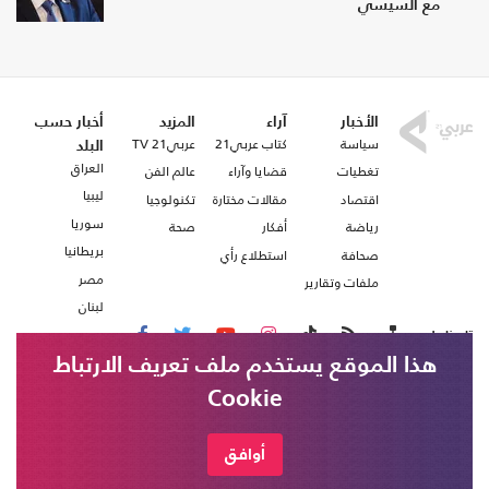
مع السيسي
الأخبار
آراء
المزيد
أخبار حسب
سياسة
كتاب عربي21
عربي21 TV
البلد
العراق
تغطيات
قضايا وآراء
عالم الفن
ليبيا
اقتصاد
مقالات مختارة
تكنولوجيا
سوريا
رياضة
أفكار
صحة
بريطانيا
صحافة
استطلاع رأي
مصر
ملفات وتقارير
لبنان
تابعنا على
هذا الموقع يستخدم ملف تعريف الارتباط
Cookie
من نحن
اتصل بنا
شروط الاستخدام
أوافق
عربي21 ، جميع الحقوق محفوظة @ 2020