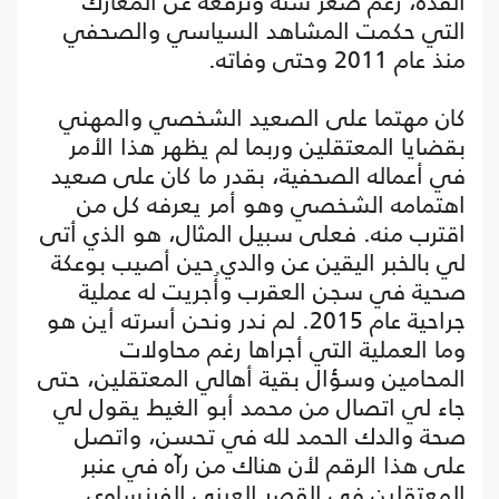
الفذة، رغم صغر سنه وترفعه عن المعارك
التي حكمت المشاهد السياسي والصحفي
منذ عام 2011 وحتى وفاته.
كان مهتما على الصعيد الشخصي والمهني
بقضايا المعتقلين وربما لم يظهر هذا الأمر
في أعماله الصحفية، بقدر ما كان على صعيد
اهتمامه الشخصي وهو أمر يعرفه كل من
اقترب منه. فعلى سبيل المثال، هو الذي أتى
لي بالخبر اليقين عن والدي حين أصيب بوعكة
صحية في سجن العقرب وأُجريت له عملية
جراحية عام 2015. لم ندر ونحن أسرته أين هو
وما العملية التي أجراها رغم محاولات
المحامين وسؤال بقية أهالي المعتقلين، حتى
جاء لي اتصال من محمد أبو الغيط يقول لي
صحة والدك الحمد لله في تحسن، واتصل
على هذا الرقم لأن هناك من رآه في عنبر
المعتقلين في القصر العيني الفرنساوي.