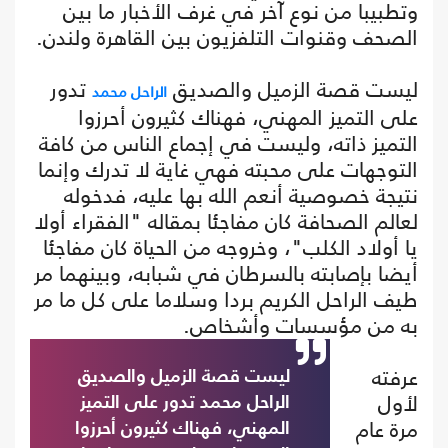
وتطبيبا من نوع آخر في غرف الأخبار ما بين
الصحف وقنوات التلفزيون بين القاهرة ولندن.
ليست قصة الزميل والصديق
تدور
الراحل محمد
على التميز المهني، فهناك كثيرون أحرزوا
التميز ذاته، وليست في إجماع الناس من كافة
التوجهات على محبته فهي غاية لا تدرك وإنما
نتيجة خصوصية أنعم الله بها عليه، فدخوله
لعالم الصحافة كان مفاجئا بمقاله "الفقراء أولا
يا أولاد الكلب"، وخروجه من الحياة كان مفاجئا
أيضا بإصابته بالسرطان في شبابه، وبينهما مر
طيف الراحل الكريم بردا وسلاما على كل ما مر
به من مؤسسات وأشخاص.
عرفته
ليست قصة الزميل والصديق
لأول
الراحل محمد تدور على التميز
مرة عام
المهني، فهناك كثيرون أحرزوا