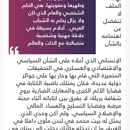
الملف
وطهرها وعفويتها، هي الحلم
لا
الشخصي والعام الذي كان
تنفصل
ولا يزال يحلم به الشباب
عن
العربي.. أحلام بسيطة في
اهتمامه
علاقة مهنية وشخصية
بالشأن
متصالحة مع الذات والعالم
الإنساني الذي أعلاه على الشأن السياسي
والاقتصادي والعسكري في التحقيقات
المتميزة التي قام بها وحاز بها على جوائز
دولية عديدة، فكان يمتلك ناصية الكتابة في
قضايا الألم الكبرى والمعارك الضارية بروح
شفافة بريئة؛ لا يفرق بين كتاباته أثناء محنة
مرضه وقضايا التسليح والفساد المالي
والإصلاح السياسي. ولم أكن وحدي الذي
يمثل له بيت محمد في لندن مأوى دافئا في
الغربة، ما إن تدخله وكأنك دخلت إلى بيتك في