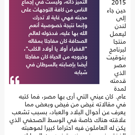
2015
التميز ذاته، وليست في إجماع
حين جاء
الناس من كافة التوجهات على
إلى
محبته فهي غاية لا تدرك
لندن
وإنما نتيجة خصوصية أنعم
ليعمل
الله بها عليه، فدخوله لعالم
منتجا
الصحافة كان مفاجئا بمقاله
لبرنامج
"الفقراء أولا يا أولاد الكلب"،
بتوقيت
وخروجه من الحياة كان مفاجئا
مصر
أيضا بإصابته بالسرطان في
الذي
شبابه
قدمته
لمدة
عام. كان عيني التي أرى بها مصر، فما كتبه
في مقالاته غيض من فيض وبعض مما
يعرف عن أحوال البلاد والعباد، بسبب تشعب
علاقته هناك خاصة في الوسط الصحفي الذي
يكن له العاملون فيه احتراما كبيرا لموهبته