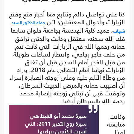
كنا على تواصل دائم ونتابع معا أخبار منع وفتح
الزيارات وأحوال المعتقلين؛ لأن
حماه الدكتور السيد
، عميد كلية الهندسة بجامعة حلوان سابقا
شهاب
فك الله سجنه، معتقل وكانت والدتي ترافق
حماته رحمها الله في الزيارات التي كانت تتم
من خلف حاجز زجاجي، وانتظار لساعات طويلة
من قبل الفجر أمام السجن قبل أن تغلق
الزيارات نهائيا أمام الأهالي عام 2018. وزاد
من وطأة الألم عليه وعلى زوجته الصابرة إسراء
أن أصيبت حماته بالمرض الخبيث السرطان،
وتوفيت قبل أن تبتلى زوجته بإصابة محمد
رحمه الله بالسرطان أيضا.
وكانت
سيرة محمد أبو الغيط هي
متابعته
سيرة روح التحرير 2011؛ التي
لهذا
أسرت الكثيرين ببراءتها