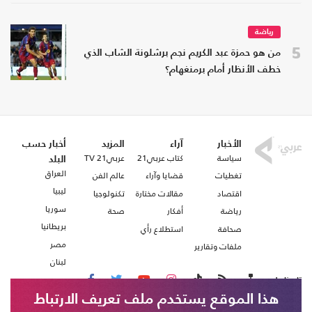
رياضة
5
من هو حمزة عبد الكريم نجم برشلونة الشاب الذي
خطف الأنظار أمام برمنغهام؟
الأخبار
آراء
المزيد
أخبار حسب
سياسة
كتاب عربي21
عربي21 TV
البلد
العراق
تغطيات
قضايا وآراء
عالم الفن
ليبيا
اقتصاد
مقالات مختارة
تكنولوجيا
سوريا
رياضة
أفكار
صحة
بريطانيا
صحافة
استطلاع رأي
مصر
ملفات وتقارير
لبنان
تابعنا على
هذا الموقع يستخدم ملف تعريف الارتباط