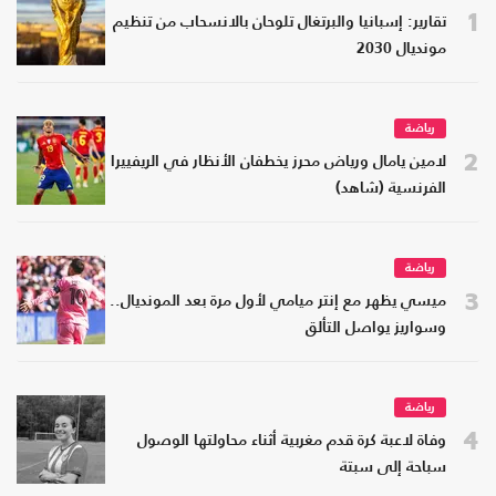
1
تقارير: إسبانيا والبرتغال تلوحان بالانسحاب من تنظيم
مونديال 2030
رياضة
2
لامين يامال ورياض محرز يخطفان الأنظار في الريفييرا
الفرنسية (شاهد)
رياضة
3
ميسي يظهر مع إنتر ميامي لأول مرة بعد المونديال..
وسواريز يواصل التألق
رياضة
4
وفاة لاعبة كرة قدم مغربية أثناء محاولتها الوصول
سباحة إلى سبتة