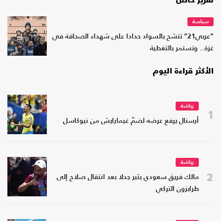
تقرير خاص
سياسة
"عربي21" تتشح بالسواد حدادا على شهداء الصحافة في
غزة.. وتستمر بالتغطية
الأكثر قراءة اليوم
رياضة
1
أرسنال يرفع عرضه لضمّ غيمارايش من نيوكاسل
رياضة
2
مالك فريق سعودي يثير جدلا بعد انتقال صلاح إلى
طرابزون التركي