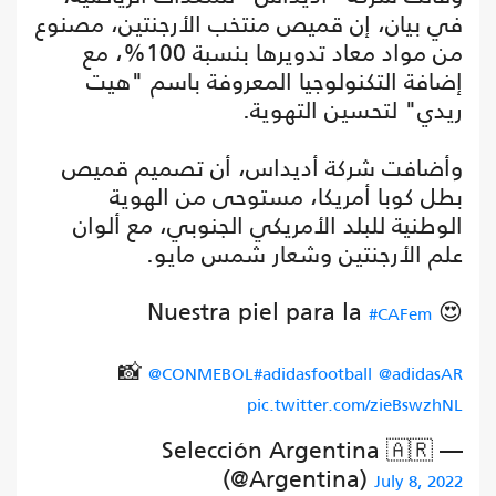
في بيان، إن قميص منتخب الأرجنتين، مصنوع
من مواد معاد تدويرها بنسبة 100%، مع
إضافة التكنولوجيا المعروفة باسم "هيت
ريدي" لتحسين التهوية.
وأضافت شركة أديداس، أن تصميم قميص
بطل كوبا أمريكا، مستوحى من الهوية
الوطنية للبلد الأمريكي الجنوبي، مع ألوان
علم الأرجنتين وشعار شمس مايو.
Nuestra piel para la
😍
#CAFem
📸
@CONMEBOL
#adidasfootball
@adidasAR
pic.twitter.com/zieBswzhNL
— Selección Argentina 🇦🇷
(@Argentina)
July 8, 2022