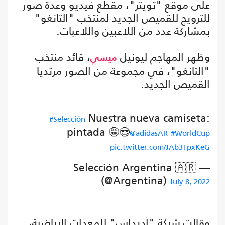
على موقع "تويتر"، مقطع فيديو وعدة صور
للترويج للقميص الجديد لمنتخب "التانغو"
بمشاركة عدد من اللاعبين واللاعبات.
وظهر المهاجم ليونيل
، قائد منتخب
ميسي
"التانغو"، في مجموعة من الصور مرتديا
القميص الجديد.
Nuestra nueva camiseta:
#Selección
pintada 🤪😎
@adidasAR
#WorldCup
pic.twitter.com/JAb3TpxKeG
— Selección Argentina 🇦🇷
(@Argentina)
July 8, 2022
وقالت شركة "أديداس" للمعدات الرياضية،