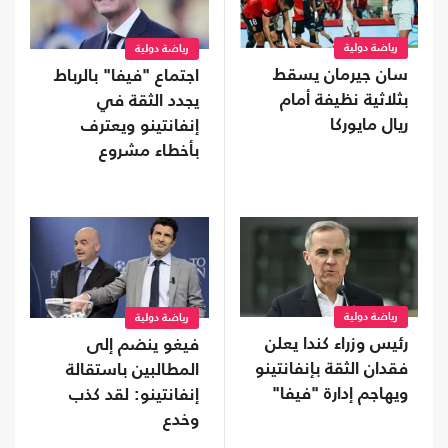
رياضة دولية
رياضة دولية
سان جيرمان يسقط
اجتماع "فيفا" بالرباط
بثلاثية نظيفة أمام
يجدد الثقة في
ريال مايوركا
إنفانتينو ويعترف
بأخطاء مشروع
الاستثمار
رياضة دولية
رياضة دولية
رئيس وزراء كندا يعلن
فيغو ينضم إلى
فقدان الثقة بإنفانتينو
المطالبين باستقالة
ويهاجم إدارة "فيفا"
إنفانتينو: لقد كذب
وخدع