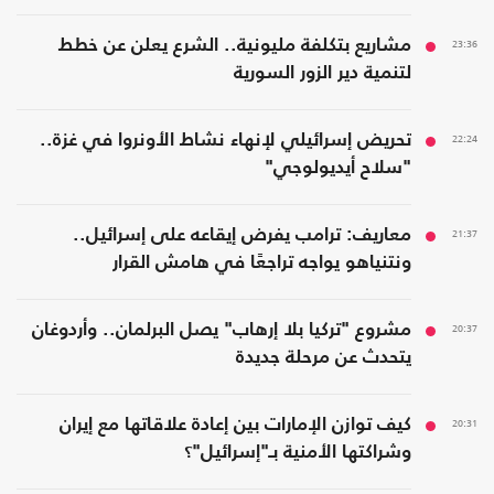
23:36
مشاريع بتكلفة مليونية.. الشرع يعلن عن خطط
لتنمية دير الزور السورية
22:24
تحريض إسرائيلي لإنهاء نشاط الأونروا في غزة..
"سلاح أيديولوجي"
21:37
معاريف: ترامب يفرض إيقاعه على إسرائيل..
ونتنياهو يواجه تراجعًا في هامش القرار
20:37
مشروع "تركيا بلا إرهاب" يصل البرلمان.. وأردوغان
يتحدث عن مرحلة جديدة
20:31
كيف توازن الإمارات بين إعادة علاقاتها مع إيران
وشراكتها الأمنية بـ"إسرائيل"؟