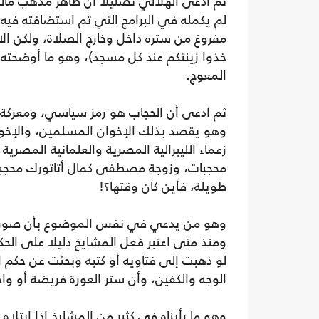
ثم ادعى الهلالي تضليلا أن ظاهر مذهب مالك
لم يكمله في البرامج التي تم استضافته فيه، 
مفروغ من ستره داخل وخارج الصلاة، ولكن الاخ
خذوا زينتكم عند كل مسجد)، وهو ما أوضحته 
المعوج.
ثم ادعى أن الحجاب هو رمز سياسي، ومعركة 
زعماء الليبرالية المصرية والعلمانية المص
محجبات، وزوجة مصطفى كمال أتاتورك محجبة
طويلة، فأين كان وقتها؟!
وهو من يدعي في نفس الموضوع بأن صور زو
ومنذ متى اعتبر فعل المشايخ دليلا على الحك
لو ذهبت إلى فتاويه أو كتبه وبحثت عن حكم ا
الوجه والكفين، وأن ستر العورة فريضة أو و
وهو ما رأيناه في كثير من المشايخ إذا ابتلا