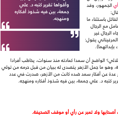
الجمهور، وقد
وأقواها تقرير كتبه د. علي
أي
ال:
جمعة، بين فيه شذوذ أفكاره
ائل باستثناء ما
ومنهجه.
امل مع الرجال
ه الرجال غير
المرغيناني يقول:
 بإبدائهما).
الي؟ الواضح أن سعدا كعادته منذ سنوات، يخاطب أفرادا
، وهو ما جعل الأزهر يتصدى له ببيان من قبل حرمه من تولي
ة 2013م، وصدر تقارير عدة عن أفكار سعد ضده كانت من الأزهر، صدرت في عدد
قرير كتبه د. علي جمعة، بين فيه شذوذ أفكاره ومنهجه.