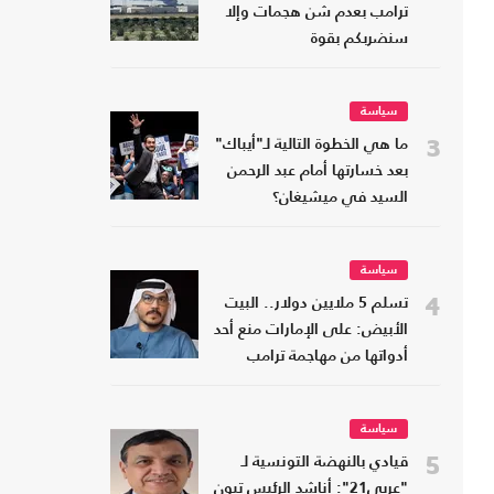
ترامب بعدم شن هجمات وإلا
سنضربكم بقوة
سياسة
3
ما هي الخطوة التالية لـ"أيباك"
بعد خسارتها أمام عبد الرحمن
السيد في ميشيغان؟
سياسة
4
تسلم 5 ملايين دولار.. البيت
الأبيض: على الإمارات منع أحد
أدواتها من مهاجمة ترامب
سياسة
5
قيادي بالنهضة التونسية لـ
"عربي21": أناشد الرئيس تبون