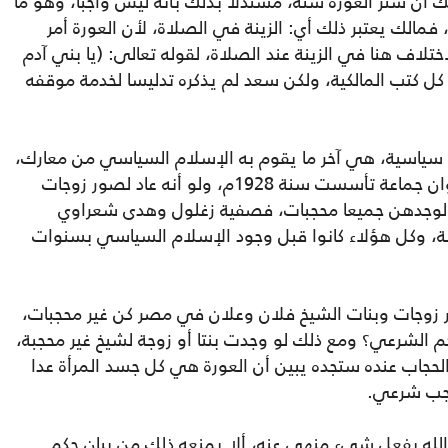
 أن ستر العورة سنة، مستدلا بذلك بأنه ليس واجبا، وهو ما
فمالك يعتبر ذلك أي: الزينة في الصلاة، لأن العورة أمر
تلاف هنا في الزينة عند الصلاة، لقوله تعالى: (يا بني آدم
كل كتب المالكية، ولكن سعد لم يذكره تدليسا لخدمة موقفه
سياسية، هي آخر ما يقوم به الإسلام السياسي من معارك،
وهو يقصد بذلك الإخوان المسلمين، والإخوان جماعة تأسست سنة 1928م، ولو أنه عاد لصور زوجات
رية لوجدهن جميعا محجبات، فصفية زغلول وهدى شعراوي
، وكل هؤلاء كانوا قبل وجود الإسلام السياسي بسنوات
جات وبنات الشيخ فلان وعلان في مصر كن غير محجبات،
م الشرعي؟ ومع ذلك لو وجدت بنتا أو زوجة لشيخ غير محجبة،
لحجاب عنده ستجده يبين أن العورة هي كل جسد المرأة عدا
اجب شرعي.
ه الله بفعل شيء منهي عنه، ألا يمنعه ذلك من بيان حكم