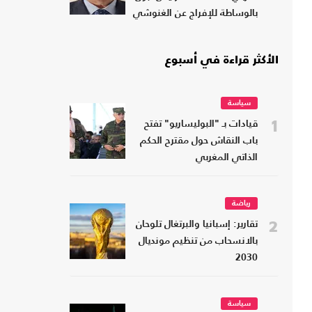
بالوساطة للإفراج عن الغنوشي
الأكثر قراءة في أسبوع
سياسة
1
قيادات بـ "البوليساريو" تفتح
باب النقاش حول مقترح الحكم
الذاتي المغربي
رياضة
2
تقارير: إسبانيا والبرتغال تلوحان
بالانسحاب من تنظيم مونديال
2030
سياسة