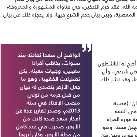
الله، فقد حرم التدخين، في فتاواه المشهورة والمعروفة،
المعصية، وبين بيان حكم الشرع فيها، ولا يحجزه ذلك عن بيان
الواضح أن سعدا كعادته منذ
أخرج له الناشطون
سنوات، يخاطب أفرادا
فرض شرعي، وأن
معينين، وجهات معينة، بكل
ا، وقد نشر ذلك
تضليلات الفقهية، وهو ما
جعل الأزهر يتصدى له ببيان
من قبل حرمه من تولي
ان: (قضية
منصب الإفتاء في سنة
 في الفقه
2013م، وصدر تقارير عدة عن
ها لقضية عورة المرأة
أفكار سعد ضده كانت من
وجهين فقط، وهو
الأزهر، صدرت في عدد كامل
 عورة، وبين من
من مجلة الأزهر، وكان أبرزها