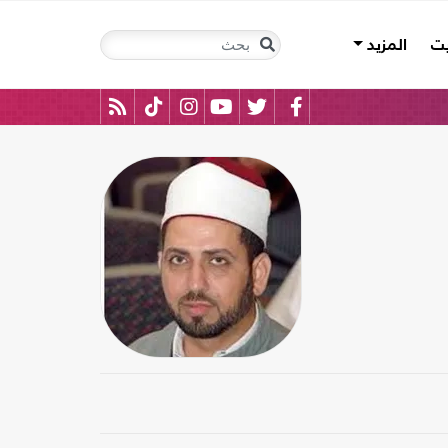
يت
المزيد