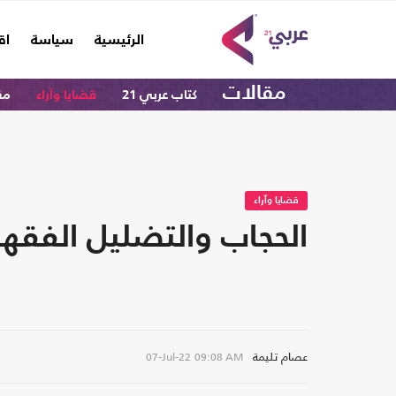
(current)
الرئيسية
سياسة
اق
مقالات
كتاب عربي 21
قضايا وآراء
مق
قضايا وآراء
الحجاب والتضليل الفقه
عصام تليمة
07-Jul-22
09:08 AM