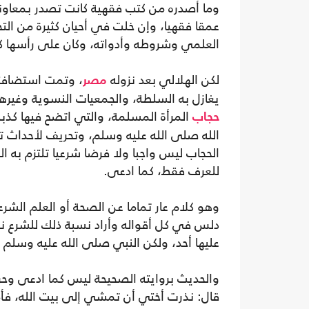
وما أصدره من كتب فقهية كانت تصدر بمعاونة 
عمقا فقهيا، وإن خلت في أحيان كثيرة من الت
العلمي وشروطه وأدواته، وكان على رأسها كتا
لكن الهلالي بعد نزوله
، وتمت استضافته
مصر
يغازل به السلطة، والجمعيات النسوية وغيرها 
المرأة المسلمة، والتي اتضح فيها كذب
حجاب
الله صلى الله عليه وسلم، وتحريف لأحداث تا
الحجاب ليس واجبا ولا فرضا شرعيا تلتزم به ا
للعرف فقط، كما ادعى.
وهو كلام عار تماما عن الصحة أو العلم الشرع
دلس في كل أقواله وأراد نسبة ذلك للشرع نف
عليها أحد، ولكن النبي صلى الله عليه وسلم ق
والحديث بروايته الصحيحة ليس كما ادعى وحر
قال: نذرت أختي أن تمشي إلى بيت الله، فأم