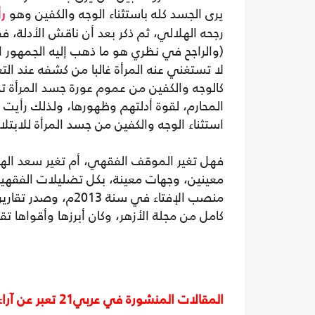
يرى الجسد كله باستثناء الوجه والكفين وهو
ر
رجحه الهلالي، ثم ذكر بعد أن ناقش الأدلة، فق
(والراجح في نظري هو ما ذهب إليه الجمهور الق
لا تستغني عنه المرأة غالبا من كشفه عند التع
كالوجه والكفين من عموم عورة جسد المرأة تجا
المحارم، لقوة أدلتهم وظهورها، ولذلك رأيت 
استثناء الوجه والكفين من جسد المرأة للابتلاء
فهل تغير الموقف الفقهي، أم تغير سعد الهل
معينين، وجهات معينة، بكل تضليلات الفقهية
منصب الإفتاء في سن
كامل من مجلة الأزهر، وكان أبرزها وأقواها ت
المقالات المنشورة في عربي21 تعبر عن آراء أصحابها ولا تعبر عن رأي أو موقف الصحيفة.