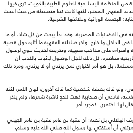
من المنظمة الإسلامية للعلوم الطبية بالكويت، ترى فيها
جديد الفقهي المعتبر، لكنها كانت كتبا منضبطة من حيث البحث
به: البصمة الوراثية وعلائقها الشرعية.
 في الفضائيات المصرية، وقد بدأ يبحث عن كل شاذ، أو ما
في الداخل والخارج، وآخر ضلالته الفقهية ما أثاره حول قضية
ه وافتراءه على مذاهب فقهية، وتحريفه لحديث نبوي لرسول
ريخية معاصرة، كل ذلك لأجل الوصول لإثبات بالكذب أن
لمسلمة، بل هو أمر اختياري لمن يرتدي أو لا يرتدي، ومرد ذلك
ي، ولو قاله بصفة شخصية كما قاله آخرون، لهان الأمر، لكنه
سه، فادعى أن صحابية ذهت للحج ناشرة شعرها، ولم ينكر
ال لها: اختمري. كمجرد أمر.
ف الهلالي بل نصه: أن عقبة بن عامر عقبة بن عامر الجهني
رتني أن أستفتي لها رسول الله صلى الله عليه وسلم،