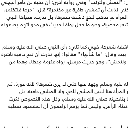
: "لتمش ولتركب" وفي رواية أخرى: أن عقبة بن عامر الجهني
ي نذرت أن تمشي حافية ‌غير ‌مختمرة؟ قال: "مرها فلتختمر،
المرأة لم تذهب للحج كاشفة شعرها، بل نذرت، فنهاها النبي
عر معصية، وهو ما جعل رواة الحديث في مدوناتهم يضعونه
 كاشفة شعرها، فهي كما تلي: رأى النبي صلى الله عليه وسلم
يده وقال: "ما شأنها؟" فقالوا: إنها نذرت أن تحج حافية ‌ناشرة
عل ولتمش"، وهو حديث مرسل، رواه عكرمة وعطاء وهما من
ه عليه وسلم وجهه عنها حتى لا يرى شعرها؟ لأنه عورة، ثم
ر المرأة هنا ليس المشي للحج، ولا المشي حافية، بل
 بتغطيته صلى الله عليه وسلم، وكل هذه النصوص ذكرت
هو غطاء الرأس، وليس كما يزعم الزاعمون أن المقصود تغطية