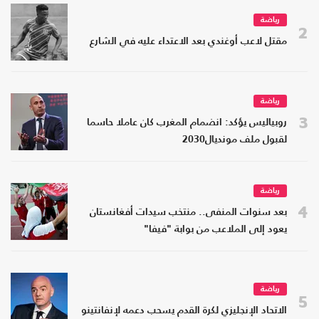
رياضة
2
مقتل لاعب أوغندي بعد الاعتداء عليه في الشارع
رياضة
3
روبياليس يؤكد: انضمام المغرب كان عاملا حاسما
لقبول ملف مونديال2030
رياضة
4
بعد سنوات المنفى.. منتخب سيدات أفغانستان
يعود إلى الملاعب من بوابة "فيفا"
رياضة
5
الاتحاد الإنجليزي لكرة القدم يسحب دعمه لإنفانتينو