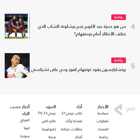
رياضة
4
من هو حمزة عبد الكريم نجم برشلونة الشاب الذي
خطف الأنظار أمام برمنغهام؟
رياضة
5
ريتشارليسون يقود توتنهام لفوز ودي على تشيلسي
الأخبار
آراء
المزيد
أخبار حسب
سياسة
كتاب عربي21
عربي21 TV
البلد
العراق
تغطيات
قضايا وآراء
عالم الفن
ليبيا
اقتصاد
مقالات مختارة
تكنولوجيا
سوريا
رياضة
أفكار
صحة