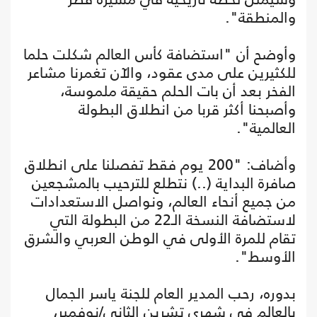
والمنطقة".
وأوضح أن "استضافة كأس العالم شكلت حلما
للكثيرين على مدى عقود، والآن تغمرنا مشاعر
الفخر بعد أن بات الحلم حقيقة ملموسة،
وأصبحنا أكثر قربا من انطلاق البطولة
العالمية".
وأضاف: "200 يوم فقط تفصلنا على انطلاق
صافرة البداية (..) نتطلع للترحيب بالمشجعين
من جميع أنحاء العالم، ونواصل الاستعدادات
لاستضافة النسخة الـ22 من البطولة التي
تقام للمرة الأولى في الوطن العربي والشرق
الأوسط".
بدوره، رحب المدير العام للجنة ياسر الجمال
بالعالم في شهري تشرين الثاني/نوفمبر،