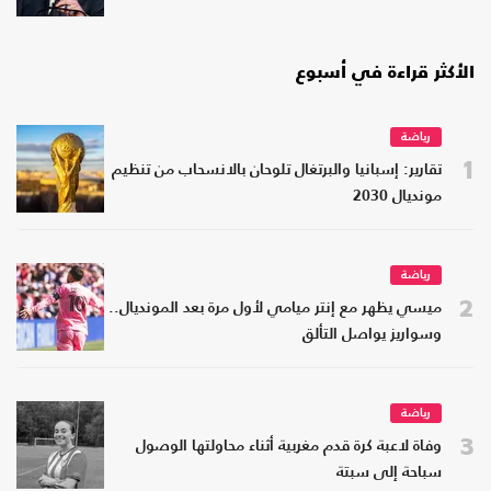
الأكثر قراءة في أسبوع
رياضة
1
تقارير: إسبانيا والبرتغال تلوحان بالانسحاب من تنظيم
مونديال 2030
رياضة
2
ميسي يظهر مع إنتر ميامي لأول مرة بعد المونديال..
وسواريز يواصل التألق
رياضة
3
وفاة لاعبة كرة قدم مغربية أثناء محاولتها الوصول
سباحة إلى سبتة