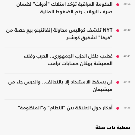
20:54
الحكومة العراقية تؤكد امتلاك "أدوات" لضمان
صرف الرواتب رغم الضغوط المالية
20:40
NYT تكشف كواليس محاولة إنفانتينو بيع حصة من
"فيفا" لشقيق كوشنر
20:24
غضب داخل الحزب الجمهوري.. الحرب وغلاء
المعيشة يربكان حسابات ترامب
20:16
لن يسقط الاستبداد إلا بالتحالف.. والدرس جاء من
ميشيغان
19:33
أفكار حول العلاقة بين "النظام" و"المنظومة"
تغطية ذات صلة