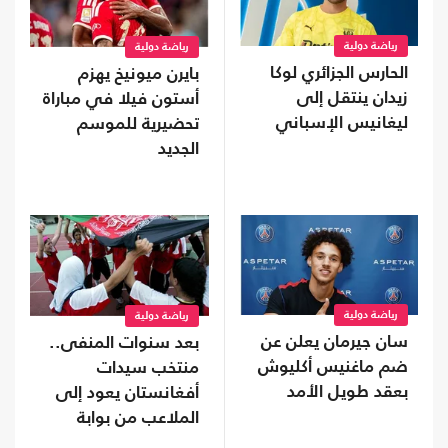
رياضة دولية
رياضة دولية
الحارس الجزائري لوكا
بايرن ميونيخ يهزم
زيدان ينتقل إلى
أستون فيلا في مباراة
ليغانيس الإسباني
تحضيرية للموسم
الجديد
رياضة دولية
رياضة دولية
سان جيرمان يعلن عن
بعد سنوات المنفى..
ضم ماغنيس أكليوش
منتخب سيدات
بعقد طويل الأمد
أفغانستان يعود إلى
الملاعب من بوابة
"فيفا"