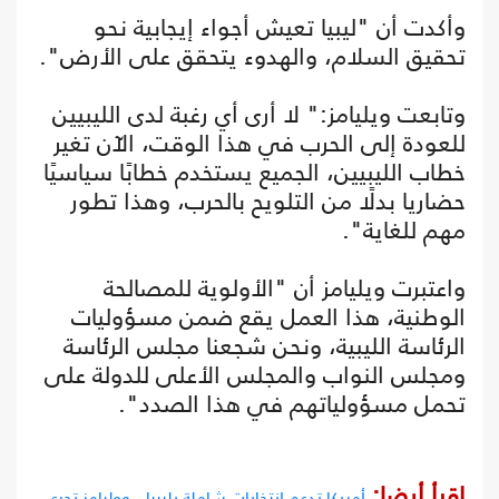
وأكدت أن "ليبيا تعيش أجواء إيجابية نحو
تحقيق السلام، والهدوء يتحقق على الأرض".
وتابعت ويليامز:" لا أرى أي رغبة لدى الليبيين
للعودة إلى الحرب في هذا الوقت، الآن تغير
خطاب الليبيين، الجميع يستخدم خطابًا سياسيًا
حضاريا بدلًا من التلويح بالحرب، وهذا تطور
مهم للغاية".
واعتبرت ويليامز أن "الأولوية للمصالحة
الوطنية، هذا العمل يقع ضمن مسؤوليات
الرئاسة الليبية، ونحن شجعنا مجلس الرئاسة
ومجلس النواب والمجلس الأعلى للدولة على
تحمل مسؤولياتهم في هذا الصدد".
اقرأ أيضا:
أمريكا تدعم انتخابات شاملة بليبيا.. ووليامز تجري