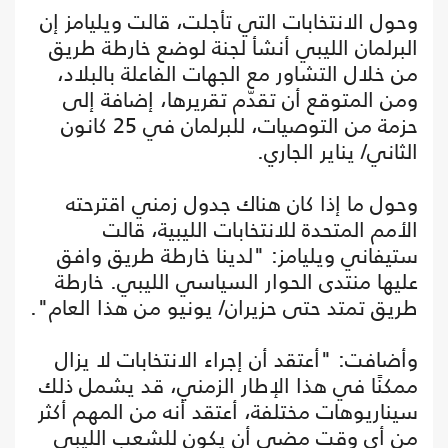
وحول الانتخابات التي تأجلت، قالت ويليامز إن
البرلمان الليبي أنشأ لجنة لوضع خارطة طريق
من خلال التشاور مع الجهات الفاعلة بالبلاد،
ومن المتوقع أن تقدّم تقريرها، إضافة إلى
حزمة من التوصيات، للبرلمان في 25 كانون
الثاني/ يناير الجاري.
وحول ما إذا كان هناك جدول زمني اقترحته
الأمم المتحدة للانتخابات الليبية، قالت
ستيفاني ويليامز: "لدينا خارطة طريق وافق
عليها منتدى الحوار السياسي الليبي. خارطة
طريق تمتد حتى حزيران/ يونيو من هذا العام".
وأضافت: "أعتقد أن إجراء الانتخابات لا يزال
ممكنًا في هذا الإطار الزمني، قد يشمل ذلك
سيناريوهات مختلفة، أعتقد أنه من المهم أكثر
من أي وقت مضى أن يكون للشعب الليبي