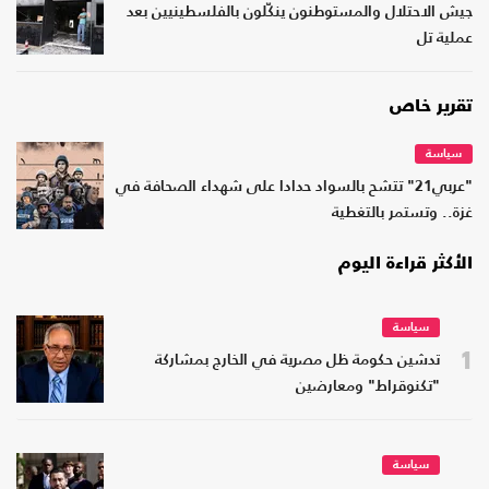
جيش الاحتلال والمستوطنون ينكّلون بالفلسطينيين بعد
عملية تل
تقرير خاص
سياسة
"عربي21" تتشح بالسواد حدادا على شهداء الصحافة في
غزة.. وتستمر بالتغطية
الأكثر قراءة اليوم
سياسة
1
تدشين حكومة ظل مصرية في الخارج بمشاركة
"تكنوقراط" ومعارضين
سياسة