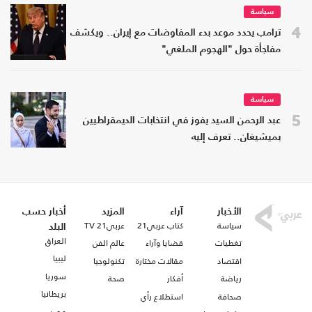
سياسة
4
ترامب يحدد موعد بدء المفاوضات مع إيران.. ويكشف
مفاجأة حول "الهجوم الملغي"
سياسة
5
عبد الرحمن السيد يفوز في انتخابات الديمقراطيين
بميشيغان.. تعرف إليه
الأخبار
آراء
المزيد
أخبار حسب
سياسة
كتاب عربي21
عربي21 TV
البلد
العراق
تغطيات
قضايا وآراء
عالم الفن
ليبيا
اقتصاد
مقالات مختارة
تكنولوجيا
سوريا
رياضة
أفكار
صحة
بريطانيا
صحافة
استطلاع رأي
مصر