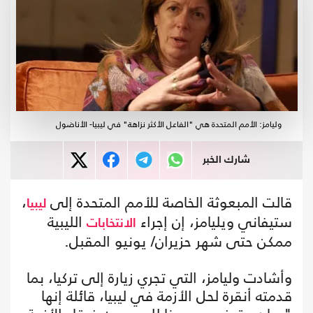
وليامز: الأمم المتحدة هي "الفاعل الأكثر نزاهة" في ليبيا- الأناضول
شارك الخبر
قالت المبعوثة الخاصة للأمم المتحدة إلى
،
ليبيا
ستيفاني ويليامز، إن إجراء
الليبية
الانتخابات
ممكن حتى شهر حزيران/ يونيو المقبل.
وأشادت وليامز، التي تجري زيارة إلى تركيا، بما
قدمته أنقرة لحل الأزمة في ليبيا، قائلة إنها