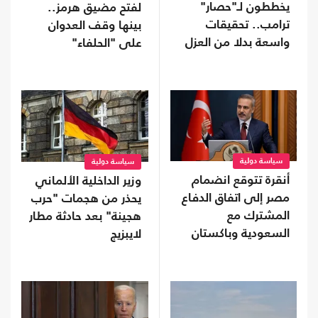
يخططون لـ"حصار"
لفتح مضيق هرمز..
ترامب.. تحقيقات
بينها وقف العدوان
واسعة بدلا من العزل
على "الحلفاء"
إذا استعادوا "النواب"
سياسة دولية
سياسة دولية
أنقرة تتوقع انضمام
وزير الداخلية الألماني
مصر إلى اتفاق الدفاع
يحذر من هجمات "حرب
المشترك مع
هجينة" بعد حادثة مطار
السعودية وباكستان
لايبزيج