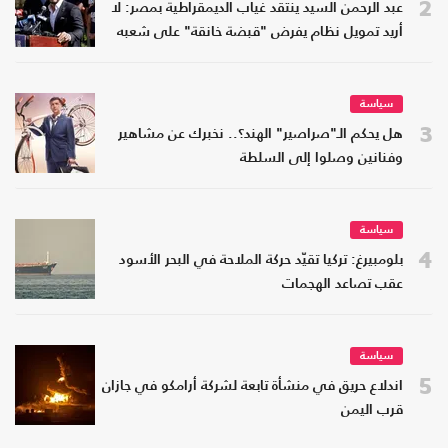
2
عبد الرحمن السيد ينتقد غياب الديمقراطية بمصر: لا
أريد تمويل نظام يفرض "قبضة خانقة" على شعبه
سياسة
3
هل يحكم الـ"صراصير" الهند؟.. نخبرك عن مشاهير
وفنانين وصلوا إلى السلطة
سياسة
4
بلومبيرغ: تركيا تقيّد حركة الملاحة في البحر الأسود
عقب تصاعد الهجمات
سياسة
5
اندلاع حريق في منشأة تابعة لشركة أرامكو في جازان
قرب اليمن