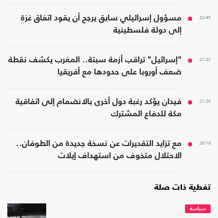
22:45
مسؤول إسرائيلي سابق يرجح أن يقود اتفاق غزة
إلى دولة فلسطينية
21:22
"إسرائيل" تراقب أزمة سبتة.. المغرب يكشف نقطة
ضعف أوروبا على حدودها مع أفريقيا
21:20
فيدان يؤكد رغبة دول أخرى بالانضمام إلى اتفاقية
مكة للدفاع المشترك
20:19
مع تزايد التقديرات عن نسخة جديدة من الطوفان..
الاحتلال متخوف من استهداف إيلات
تغطية ذات صلة
سياسة