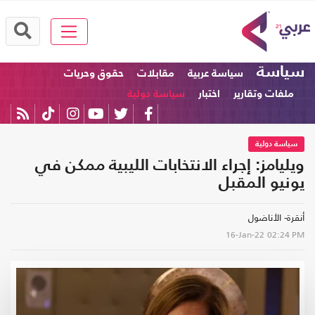
سياسة
سياسة عربية
مقابلات
حقوق وحريات
ملفات وتقارير
اختبار
سياسة دولية
سياسة دولية
ويليامز: إجراء الانتخابات الليبية ممكن في
يونيو المقبل
أنقرة- الأناضول
16-Jan-22
02:24 PM