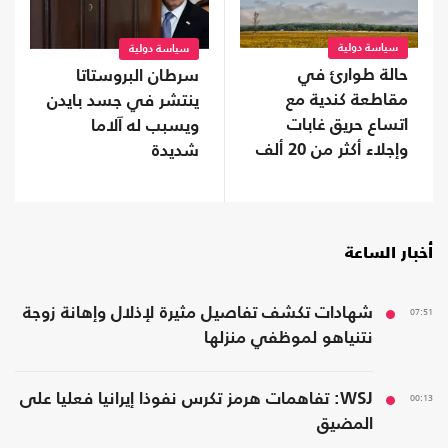
سياسة دولية
سياسة دولية
حالة طوارئ في
سرطان البروستاتا
مقاطعة كندية مع
ينتشر في جسد بايدن
اتساع حريق غابات
ويسبب له آلاما
وإجلاء أكثر من 20 ألف
شديدة
شخص
أخبار الساعة
07:51
شهادات تكشف تفاصيل مثيرة لإذلال وإهانة زوجة
نتنياهو لموظفي منزلها
00:13
WSJ: تفاهمات هرمز تكرس نفوذا إيرانيا فعليا على
المضيق