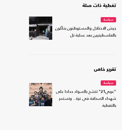
تغطية ذات صلة
سياسة
جيش الاحتلال والمستوطنون ينكّلون
بالفلسطينيين بعد عملية تل
تقرير خاص
سياسة
"عربي21" تتشح بالسواد حدادا على
شهداء الصحافة في غزة.. وتستمر
بالتغطية