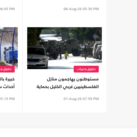
غزة
كردفان
8:05 PM
06-Aug-26
05:30 PM
حقوق وحريات
حقوق وح
مستوطنون يهاجمون منازل
الفلسطينيين غربي الخليل بحماية
أحداث 
جيش الاحتلال
أوروبا"
5:15 PM
01-Aug-26
07:59 PM