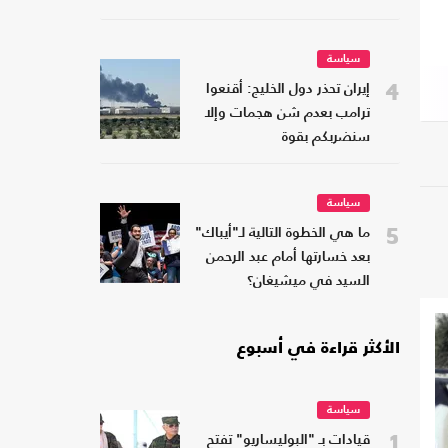
سياسة
4
إيران تحذر دول الخليج: أقنعوا
ترامب بعدم شن هجمات وإلا
سنضربكم بقوة
سياسة
5
ما هي الخطوة التالية لـ"أيباك"
بعد خسارتها أمام عبد الرحمن
السيد في ميشيغان؟
الأكثر قراءة في أسبوع
سياسة
1
قيادات بـ "البوليساريو" تفتح