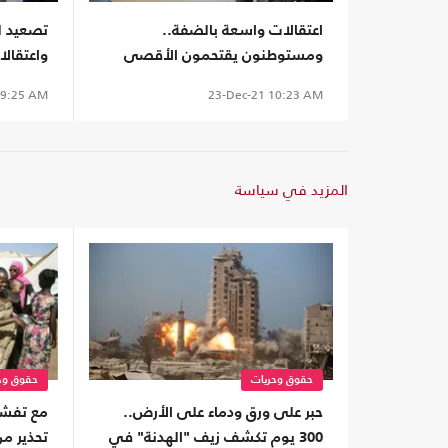
اعتقالات واسعة بالضفة..
تصعيد ل
ومستوطنون يقتحمون الأقصى
واعتقال
(شاهد)
9:25 AM
23-Dec-21
10:23 AM
المزيد في سياسة
حقوق وحريات
حقوق وح
حبر على ورق ودماء على الأرض..
مع تفشي 
300 يوم تكشف زيف "الهدنة" في
تحذير من