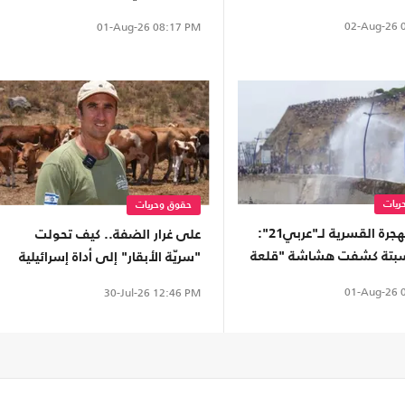
02-Aug-26
0
01-Aug-26
08:17 PM
ريات
حقوق وحريات
خبيرة بالهجرة القسرية لـ"عربي21":
على غرار الضفة.. كيف تحولت
سبتة كشفت هشاشة "قلعة
"سريّة الأبقار" إلى أداة إسرائيلية
.. وسياسات الهجرة فشلت
تقضم أراضي سوريا؟
01-Aug-26
0
30-Jul-26
12:46 PM