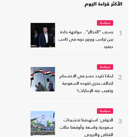
الأكثر قراءة اليوم
سياسة
1
بسبب "الذخائر".. مواجهة حادة
بين ترامب ووزير حربه في كامب
ديفيد
سياسة
2
لماذا تتردد مصر في الانضمام
لتحالف بحري تقوده السعودية
وتغيب عنه الإمارات؟
سياسة
3
الحوثي: استهدفنا تحشيدات
سعودية واسعة وأوقعنا مئات
القتلى والجرحى