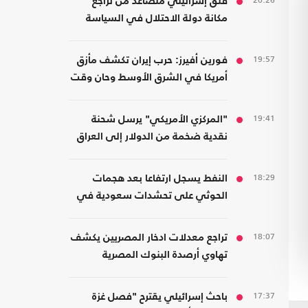
20:26
قلق إسرائيلي متصاعد من تراجع
مكانة دولة الاحتلال في السياسة
الأمريكية
19:57
فورين أفيرز: حرب إيران تكشف مأزق
أمريكا في الشرق الأوسط وحان وقت
الانسحاب
19:41
"المركزي الأمريكي" يرسل شحنة
نقدية ضخمة من الدولار إلى العراق
18:29
النفط يسجل ارتفاعا بعد هجمات
الحوثي على تحشدات سعودية في
اليمن
18:07
تراجع معدلات ادخار المصريين يكشف
تهاوي أرصدة البنوك المصرية
17:37
باحث إسرائيلي يقترح "فصل غزة