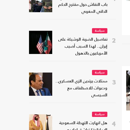
باب النقاش حول مقترح الحكم
الذاتي المغربي
سياسة
2
تفاصيل الضربة الوشيكة على
إيران.. لهذا السبب أصيب
الأمريكيون بالذهول
سياسة
3
ممثلات يرتدين الزي العسكري..
ودعوات للاصطفاف مع
السيسي
سياسة
4
هل انهارت التهدئة السعودية