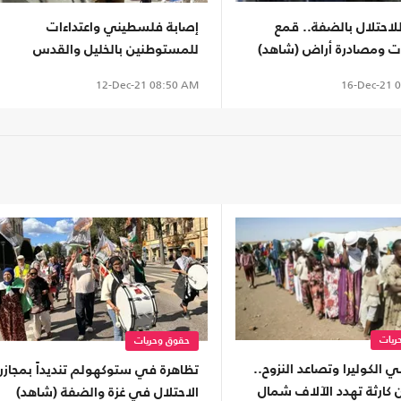
لاحتلال بالضفة.. قمع
إصابة فلسطيني واعتداءات
ات ومصادرة أراض (شاهد)
للمستوطنين بالخليل والقدس
(شاهد)
16-Dec-21
0
12-Dec-21
08:50 AM
ريات
حقوق وحريات
الكوليرا وتصاعد النزوح..
تظاهرة في ستوكهولم تنديداً بمجازر
 كارثة تهدد الآلاف شمال
الاحتلال في غزة والضفة (شاهد)