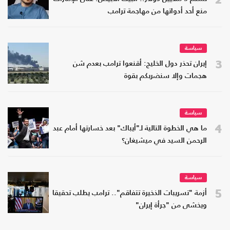
منع أحد أدواتها من مهاجمة ترامب
سياسة
3
إيران تحذر دول الخليج: أقنعوا ترامب بعدم شن
هجمات وإلا سنضربكم بقوة
سياسة
4
ما هي الخطوة التالية لـ"أيباك" بعد خسارتها أمام عبد
الرحمن السيد في ميشيغان؟
سياسة
5
أزمة "تسريبات الذخيرة تتفاقم".. ترامب يطلب تحقيقا
ويخشى من "جرأة إيران"