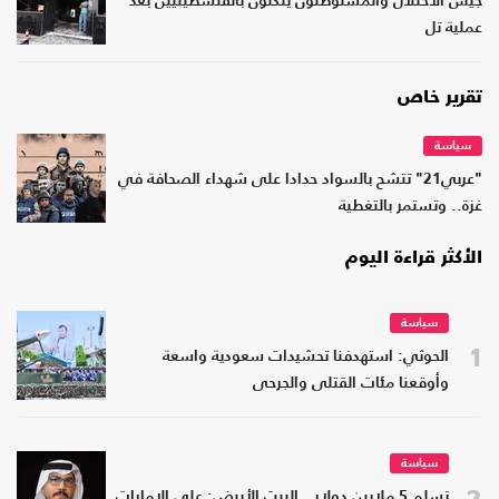
جيش الاحتلال والمستوطنون ينكّلون بالفلسطينيين بعد
عملية تل
تقرير خاص
سياسة
"عربي21" تتشح بالسواد حدادا على شهداء الصحافة في
غزة.. وتستمر بالتغطية
الأكثر قراءة اليوم
سياسة
1
الحوثي: استهدفنا تحشيدات سعودية واسعة
وأوقعنا مئات القتلى والجرحى
سياسة
2
تسلم 5 ملايين دولار.. البيت الأبيض: على الإمارات