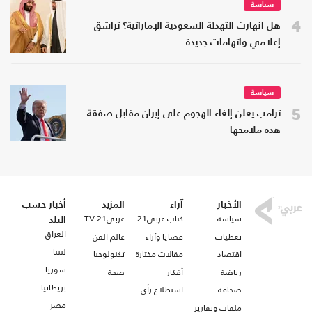
سياسة
4
هل انهارت التهدئة السعودية الإماراتية؟ تراشق
إعلامي واتهامات جديدة
سياسة
5
ترامب يعلن إلغاء الهجوم على إيران مقابل صفقة..
هذه ملامحها
الأخبار
آراء
المزيد
أخبار حسب
سياسة
كتاب عربي21
عربي21 TV
البلد
العراق
تغطيات
قضايا وآراء
عالم الفن
ليبيا
اقتصاد
مقالات مختارة
تكنولوجيا
سوريا
رياضة
أفكار
صحة
بريطانيا
صحافة
استطلاع رأي
مصر
ملفات وتقارير