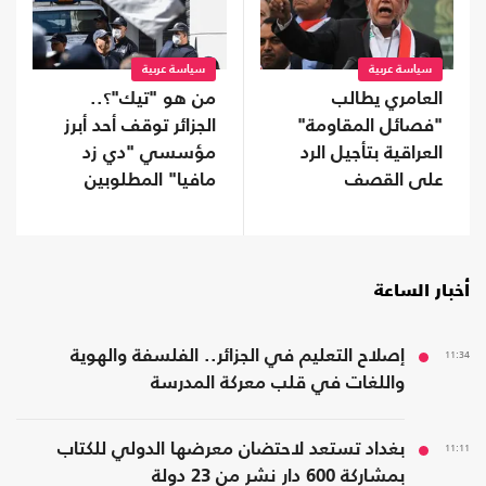
سياسة عربية
سياسة عربية
العامري يطالب
من هو "تيك"؟..
"فصائل المقاومة"
الجزائر توقف أحد أبرز
العراقية بتأجيل الرد
مؤسسي "دي زد
على القصف
مافيا" المطلوبين
السعودي
لفرنسا
أخبار الساعة
11:34
إصلاح التعليم في الجزائر.. الفلسفة والهوية
واللغات في قلب معركة المدرسة
11:11
بغداد تستعد لاحتضان معرضها الدولي للكتاب
بمشاركة 600 دار نشر من 23 دولة