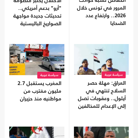
انخفاض نسبة حوادث
الاحتلال يختبر منظومة
المرور في تونس خلال
"أرو" بدعم أمريكي..
2026.. وارتفاع عدد
تحديثات جديدة مواجهة
الضحايا
الصواريخ الباليستية
سياسة عربية
سياسة عربية
العراق: مهلة حصر
المغرب يستقبل 2.7
السلاح تنتهي في
مليون مغترب من
أيلول.. وعقوبات تصل
مواطنيه منذ حزيران
إلى الإعدام للمخالفين