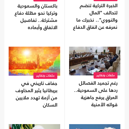
الخبرة التركية تنضم
باكستان والسعودية
لتحالف "المال
وتركيا نحو مظلة دفاع
والنووي".. نخبرك ما
مشتركة.. تفاصيل
نعرفه عن اتفاق الدفاع
الاتفاق وأبعاده
المشترك
ملفات وتقارير
ملفات وتقارير
رغم تجميد الفصائل
جفاف تاريخي في
ردها على السعودية..
بريطانيا يثير المخاوف
العراق يرفع جاهزية
من أزمة تهدد ملايين
قواته الأمنية
السكان