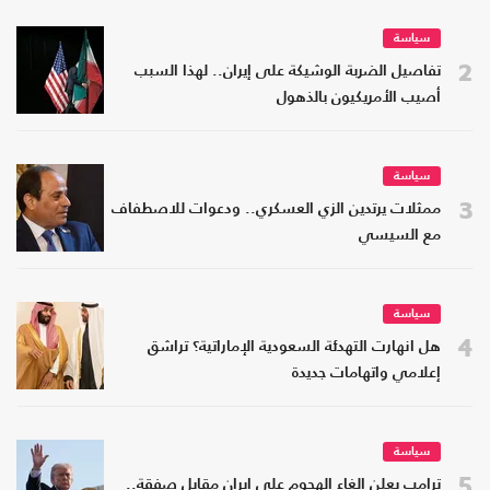
سياسة
2
تفاصيل الضربة الوشيكة على إيران.. لهذا السبب
أصيب الأمريكيون بالذهول
سياسة
3
ممثلات يرتدين الزي العسكري.. ودعوات للاصطفاف
مع السيسي
سياسة
4
هل انهارت التهدئة السعودية الإماراتية؟ تراشق
إعلامي واتهامات جديدة
سياسة
5
ترامب يعلن إلغاء الهجوم على إيران مقابل صفقة..