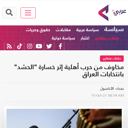
سياسة
سياسة عربية
مقابلات
حقوق وحريات
ملفات وتقارير
اختبار
سياسة دولية
ملفات وتقارير
مخاوف من حرب أهلية إثر خسارة "الحشد"
بانتخابات العراق
بغداد- الأناضول
15-Oct-21
08:54 AM