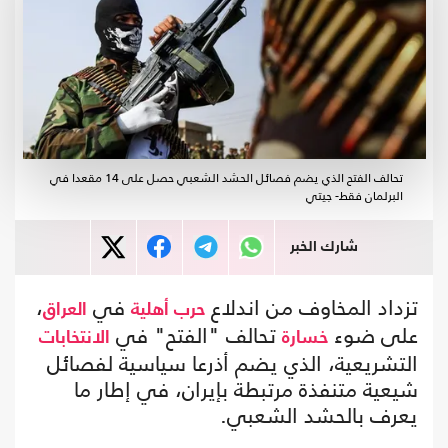
تحالف الفتح الذي يضم فصائل الحشد الشعبي حصل على 14 مقعدا في
البرلمان فقط- جيتي
شارك الخبر
تزداد المخاوف من اندلاع
في
،
حرب أهلية
العراق
على ضوء
تحالف "الفتح" في
خسارة
الانتخابات
التشريعية، الذي يضم أذرعا سياسية لفصائل
شيعية متنفذة مرتبطة بإيران، في إطار ما
يعرف بالحشد الشعبي.