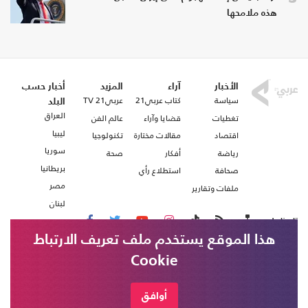
هذه ملامحها
الأخبار
آراء
المزيد
أخبار حسب
سياسة
كتاب عربي21
عربي21 TV
البلد
العراق
تغطيات
قضايا وآراء
عالم الفن
ليبيا
اقتصاد
مقالات مختارة
تكنولوجيا
سوريا
رياضة
أفكار
صحة
بريطانيا
صحافة
استطلاع رأي
مصر
ملفات وتقارير
لبنان
تابعنا على
هذا الموقع يستخدم ملف تعريف الارتباط
Cookie
من نحن
اتصل بنا
شروط الاستخدام
أوافق