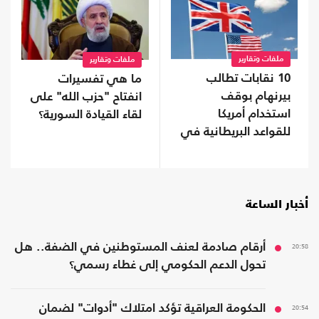
ملفات وتقارير
ملفات وتقارير
10 نقابات تطالب
ما هي تفسيرات
بيرنهام بوقف
انفتاح "حزب الله" على
استخدام أمريكا
لقاء القيادة السورية؟
للقواعد البريطانية في
حرب إيران
أخبار الساعة
20:58
أرقام صادمة لعنف المستوطنين في الضفة.. هل
تحول الدعم الحكومي إلى غطاء رسمي؟
20:54
الحكومة العراقية تؤكد امتلاك "أدوات" لضمان