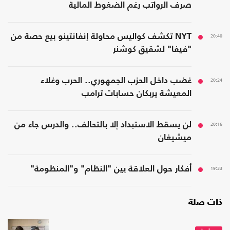
صرف الرواتب رغم الضغوط المالية
20:40
NYT تكشف كواليس محاولة إنفانتينو بيع حصة من
"فيفا" لشقيق كوشنر
20:24
غضب داخل الحزب الجمهوري.. الحرب وغلاء
المعيشة يربكان حسابات ترامب
20:16
لن يسقط الاستبداد إلا بالتحالف.. والدرس جاء من
ميشيغان
19:33
أفكار حول العلاقة بين "النظام" و"المنظومة"
ذات صلة