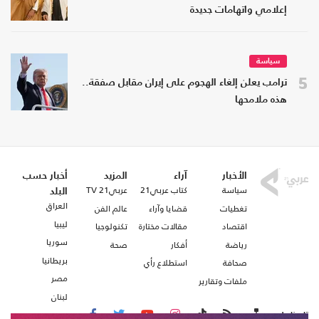
إعلامي واتهامات جديدة
سياسة
5
ترامب يعلن إلغاء الهجوم على إيران مقابل صفقة..
هذه ملامحها
الأخبار
آراء
المزيد
أخبار حسب
سياسة
كتاب عربي21
عربي21 TV
البلد
العراق
تغطيات
قضايا وآراء
عالم الفن
ليبيا
اقتصاد
مقالات مختارة
تكنولوجيا
سوريا
رياضة
أفكار
صحة
بريطانيا
صحافة
استطلاع رأي
مصر
ملفات وتقارير
لبنان
تابعنا على