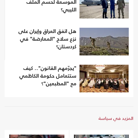
الموسعة لحسم الملف
الليبي؟
هل اتفق العراق وإيران على
نزع سلاح "المعارضة" في
كردستان؟
"يجرّمهم القانون".. كيف
ستتعامل حكومة الكاظمي
مع "المطبعين"؟
المزيد في سياسة