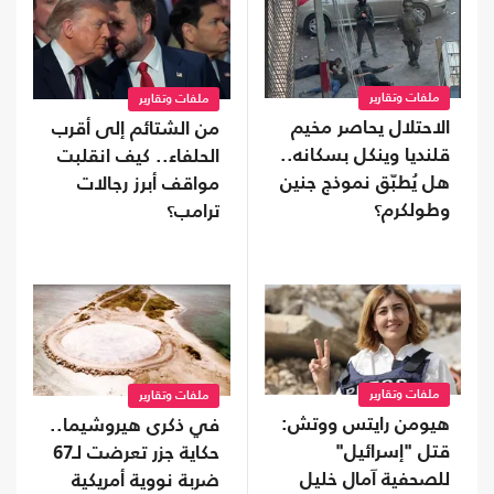
ملفات وتقارير
ملفات وتقارير
الاحتلال يحاصر مخيم
من الشتائم إلى أقرب
قلنديا وينكل بسكانه..
الحلفاء.. كيف انقلبت
هل يُطبّق نموذج جنين
مواقف أبرز رجالات
وطولكرم؟
ترامب؟
ملفات وتقارير
ملفات وتقارير
هيومن رايتس ووتش:
في ذكرى هيروشيما..
قتل "إسرائيل"
حكاية جزر تعرضت لـ67
للصحفية آمال خليل
ضربة نووية أمريكية