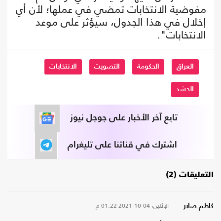
مفوضية الانتخابات تمضي في عملها؛ لأن أي
إخلال في هذا الجدول، سيؤثر على موعد
الانتخابات".
العراق
الحكومة
التصويت
الانتخابات
الحشد
تابع آخر الأخبار على جوجل نيوز
اشترك في قناتنا على تليغرام
التعليقات (2)
الإثنين، 04-10-2021
01:22 م
كاظم صابر