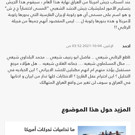
عند انسحاب جيش أمريكا من العراق نهاية هذا العام ، سيقوم هذا الجيش
بتسليم الأمور لمليشيات جيش الحشد الشعبي "المسى اختصاراً ج ح ش"
و هو اسم على مسمى أي هو ركوبة لإيران الفارسية التي بدورها ركوبة
لأمريكا و هذه بدورها ركوبة ل ... ليس المقصود أنهم جميعاً من قبيلة
الركابي !!
الإثنين، 04-10-2021
03:52 ص
احمد
كاطع الركابي شيعي .. فاضل ابو رغيف شيعي .. محمد البلداوي شيعي
... منال المسلماوي شيعيه ... جمانه الغلاي شيعيه .. هل هؤلاء مرجع
مستقبل يؤخذ منهم ام انهم مطبلين للحشد الايراني ؟ اين الحياديه في
التحليل ؟ اين احترام عقل القارئ ؟ الانتخابات كلها تدار من ايران و اذنابها
في العراق و سوف لن تغير من واقع العراق المتهالك
المزيد حول هذا الموضوع
ما تداعيات تحركات أمريكا