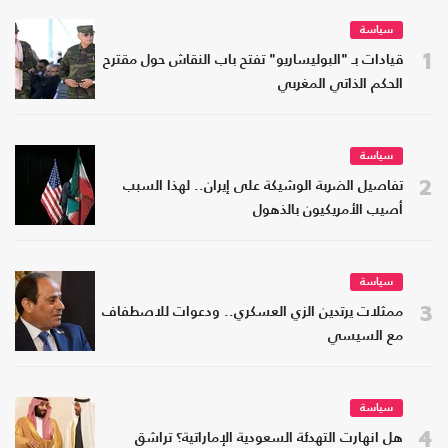
سياسة
1
قيادات بـ "البوليساريو" تفتح باب النقاش حول مقترح
الحكم الذاتي المغربي
سياسة
2
تفاصيل الضربة الوشيكة على إيران.. لهذا السبب
أصيب الأمريكيون بالذهول
سياسة
3
ممثلات يرتدين الزي العسكري.. ودعوات للاصطفاف
مع السيسي
سياسة
4
هل انهارت التهدئة السعودية الإماراتية؟ تراشق