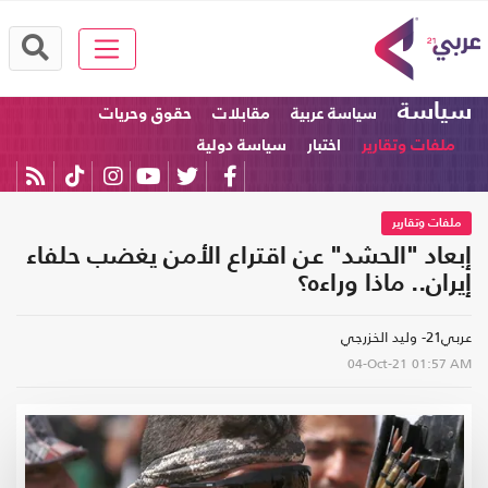
سياسة
سياسة عربية
مقابلات
حقوق وحريات
ملفات وتقارير
اختبار
سياسة دولية
ملفات وتقارير
إبعاد "الحشد" عن اقتراع الأمن يغضب حلفاء
إيران.. ماذا وراءه؟
عربي21- وليد الخزرجي
04-Oct-21
01:57 AM