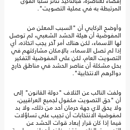
إقصاء لعناصره، فبالتأكيد تتأثر سلبا القوى
المرتبطة به في عملية التصويت".
وأوضح الركابي أن "السبب المعلن من
المفوضية أن هيئة الحشد الشعبي، لم توصل
لها الأسماء، لكن هناك أمر آخر يجب اتخاذه، أي
إذا لم تصل الأسماء، بالإمكان مشاركتهم في
التصويت العام، لكن على المفوضية التفكير
بحل مشكلة أن عناصر الحشد في مناطق خارج
دوائرهم الانتخابية".
ولفت النائب عن ائتلاف "دولة القانون" إلى
أن "حق التصويت مكفول لجميع العراقيين،
ولا يحق لأي جهة حرمان أحد من ذلك، ولا بد
لمفوضية الانتخابات أن تجيب على تساؤلات
فيما إذا كان قرار إبعاد قوات الحشد عن