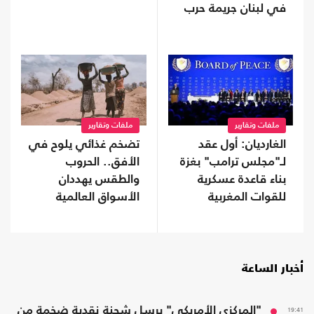
في لبنان جريمة حرب
ملفات وتقارير
ملفات وتقارير
الغارديان: أول عقد
تضخم غذائي يلوح في
لـ"مجلس ترامب" بغزة
الأفق.. الحروب
بناء قاعدة عسكرية
والطقس يهددان
للقوات المغربية
الأسواق العالمية
أخبار الساعة
19:41
"المركزي الأمريكي" يرسل شحنة نقدية ضخمة من