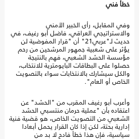
خطأ فني
وفي المقابل، رأى الخبير الأمني
والاستراتيجي العراقي، فاضل أبو رغيف، في
حديث لـ"عربي21" أن "قرار المفوضية لن
يؤثر على شعبية جمهور المرشحين من رحم
مؤسسة الحشد الشعبي، فهم بالنتيجة
حصلوا على البطاقات البايومترية للانتخاب،
والكل سيشارك بالانتخابات سواء بالتصويت
الخاص أو العام".
وأعرب أبو رغيف المقرب من "الحشد" عن
اعتقاده بأن "عملية حرمان منتسبي الحشد
الشعبي من التصويت الخاص، هو قضية فنية
إدارية بحتة، لكن إذا كان القرار يحمل أبعادا
سياسية، فإن هذا خطأ فادح لا بد من