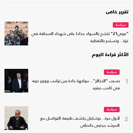
تقرير خاص
سياسة
"عربي21" تتشح بالسواد حدادا على شهداء الصحافة في
غزة.. وتستمر بالتغطية
الأكثر قراءة اليوم
سياسة
1
بسبب "الذخائر".. مواجهة حادة بين ترامب ووزير حربه
في كامب ديفيد
سياسة
2
لأول مرة.. بزشكيان يكشف طبيعة التواصل مع
المرشد مجتبى خامنئي