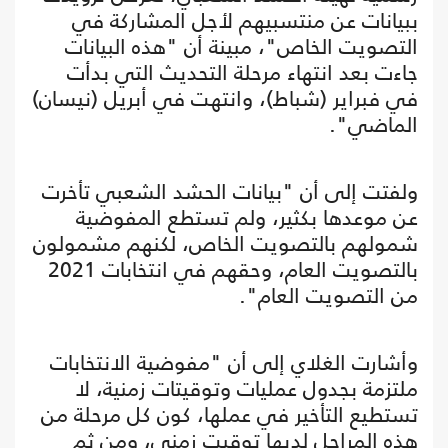
ببيانات عن منتسبيهم لأجل المشاركة في
التصويت الخاص"، مبينة أن "هذه البيانات
جاءت بعد انتهاء مرحلة التحديث التي بدأت
في فبراير (شباط)، وانتهت في أبريل (نيسان)
الماضي".
ولفتت إلى أن "بيانات الحشد الشعبي تأخرت
عن موعدها بكثير، ولم تستطع المفوضية
شمولهم بالتصويت الخاص، لكنهم مشمولون
بالتصويت العام، وحقهم في انتخابات 2021
من التصويت العام".
وأشارت الغلاي إلى أن "مفوضية الانتخابات
ملتزمة بجدول عمليات وتوقيتات زمنية، لا
تستطيع التأخير في عملها، كون كل مرحلة من
هذه المراحل لديها توقيت زمني، ومن ثم