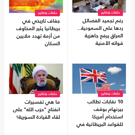
ملفات وتقارير
ملفات وتقارير
رغم تجميد الفصائل
جفاف تاريخي في
ردها على السعودية..
بريطانيا يثير المخاوف
العراق يرفع جاهزية
من أزمة تهدد ملايين
قواته الأمنية
السكان
ملفات وتقارير
ملفات وتقارير
10 نقابات تطالب
ما هي تفسيرات
بيرنهام بوقف
انفتاح "حزب الله" على
استخدام أمريكا
لقاء القيادة السورية؟
للقواعد البريطانية في
حرب إيران