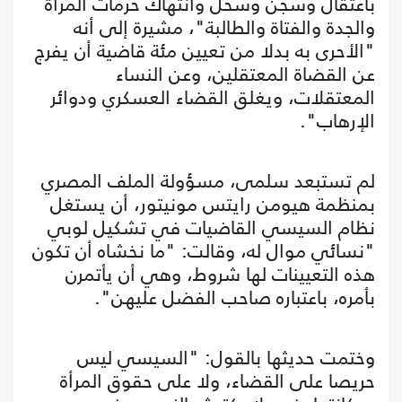
باعتقال وسجن وسحل وانتهاك حرمات المرأة
والجدة والفتاة والطالبة"، مشيرة إلى أنه
"الأحرى به بدلا من تعيين مئة قاضية أن يفرج
عن القضاة المعتقلين، وعن النساء
المعتقلات، ويغلق القضاء العسكري ودوائر
الإرهاب".
لم تستبعد سلمى، مسؤولة الملف المصري
بمنظمة هيومن رايتس مونيتور، أن يستغل
نظام السيسي القاضيات في تشكيل لوبي
"نسائي موال له، وقالت: "ما نخشاه أن تكون
هذه التعيينات لها شروط، وهي أن يأتمرن
بأمره، باعتباره صاحب الفضل عليهن".
وختمت حديثها بالقول: "السيسي ليس
حريصا على القضاء، ولا على حقوق المرأة