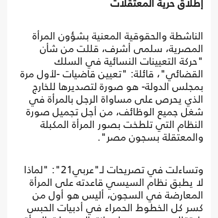
إطلاق حرية المعتقلات
الناشطة والحقوقية المعنية بشؤون المرأة
المصرية، سلمى أشرف، قللت من شأن
"حركة التعيينات النسائية في السلك
القضائي"، قائلة: "تعيين قاضيات -لأول مرة
بمجلس الدولة- هو صورة لتصديرها للخارج
الذي يحرص على مساواة الرجل بالمرأة في
شغل جميع الوظائف، من أجل تجميل صورة
النظام التي تلطخت بصور المرأة المكبلة
والمعتقلة بسجون مصر".
وتساءلت في تصريحات لـ"عربي21": "لماذا
لا يطبق نظام السيسي قاعدته على المرأة
المعارضة في السجون، أليس هو أول من
كسر كل الخطوط الحمراء في أدبيات الحبس