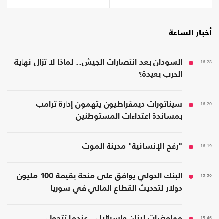
أخبار الساعة
16:28
السودان بعد انتصارات الجيش.. لماذا لا تزال نهاية
الحرب بعيدة؟
16:20
سيناتورات ديمقراطيون يتهمون إدارة ترامب
بمساندة اعتداءات المستوطنين
16:19
"رفح الإنسانية" مدينة الموت
15:50
البنك الدولي يوافق على منحة بقيمة 100 مليون
دولار لتحديث القطاع المالي في سوريا
15:46
مفاوضات لبنان وإسرائيل.. عندما تتحول