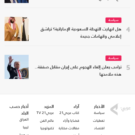
سياسة
4
هل انهارت التهدئة السعودية الإماراتية؟ تراشق
إعلامي واتهامات جديدة
سياسة
5
ترامب يعلن إلغاء الهجوم على إيران مقابل صفقة..
هذه ملامحها
الأخبار
آراء
المزيد
أخبار حسب
سياسة
كتاب عربي21
عربي21 TV
البلد
العراق
تغطيات
قضايا وآراء
عالم الفن
ليبيا
اقتصاد
مقالات مختارة
تكنولوجيا
سوريا