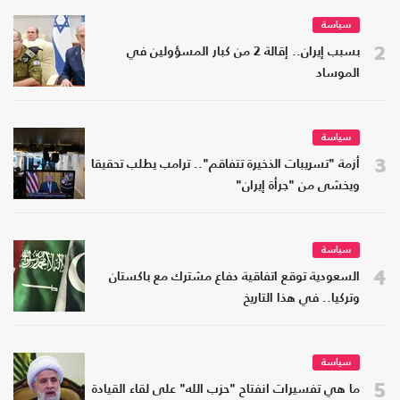
سياسة
2
بسبب إيران.. إقالة 2 من كبار المسؤولين في
الموساد
سياسة
3
أزمة "تسريبات الذخيرة تتفاقم".. ترامب يطلب تحقيقا
ويخشى من "جرأة إيران"
سياسة
4
السعودية توقع اتفاقية دفاع مشترك مع باكستان
وتركيا.. في هذا التاريخ
سياسة
5
ما هي تفسيرات انفتاح "حزب الله" على لقاء القيادة